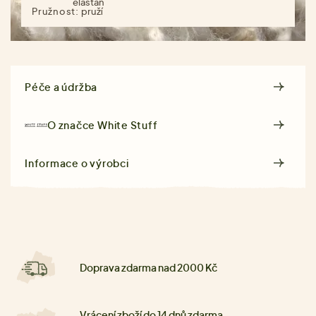
elastan
Pružnost:
pruží
Péče a údržba
O značce
White Stuff
Informace o výrobci
Doprava zdarma nad 2000 Kč
Vrácení zboží do 14 dnů zdarma