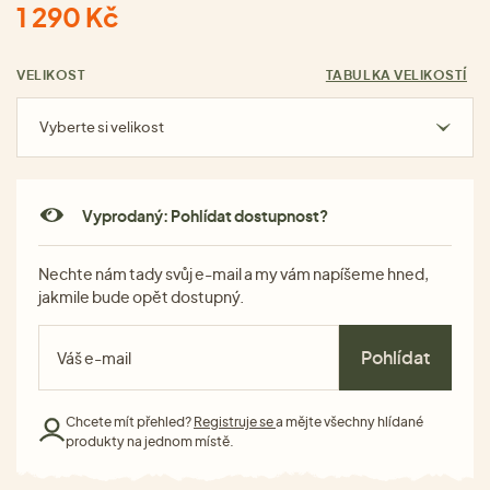
1 290 Kč
VELIKOST
TABULKA VELIKOSTÍ
Vyberte si velikost
Vyprodaný: Pohlídat dostupnost?
Nechte nám tady svůj e-mail a my vám napíšeme hned,
jakmile bude opět dostupný.
Pohlídat
Chcete mít přehled?
Registruje se
a mějte všechny hlídané
produkty na jednom místě.