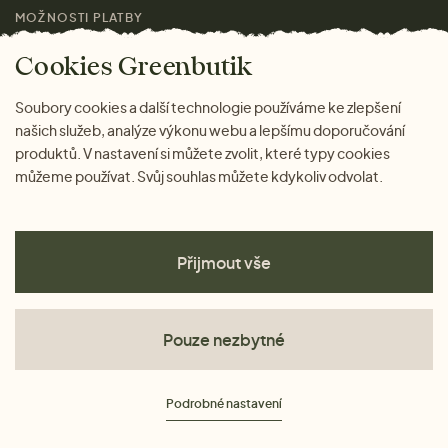
MOŽNOSTI PLATBY
Magazín
Cookies Greenbutik
Soubory cookies a další technologie používáme ke zlepšení
našich služeb, analýze výkonu webu a lepšímu doporučování
produktů. V nastavení si můžete zvolit, které typy cookies
můžeme používat. Svůj souhlas můžete kdykoliv odvolat.
Přijmout vše
Pouze nezbytné
Obchodní podmínky
Podrobné nastavení
Ochrana osobních údajů
Cookies