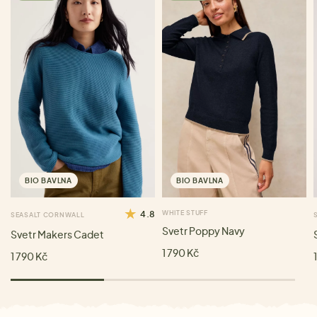
BIO BAVLNA
BIO BAVLNA
4.8
WHITE STUFF
SEASALT CORNWALL
Svetr Poppy Navy
Svetr Makers Cadet
1 790 Kč
1 790 Kč