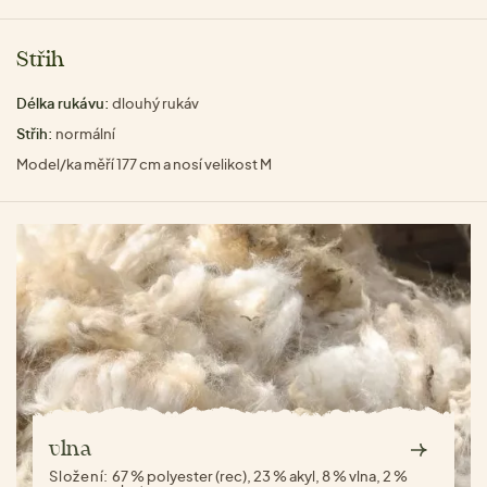
Střih
Délka rukávu:
dlouhý rukáv
Střih:
normální
Model/ka měří 177 cm a nosí velikost M
vlna
Složení:
67 % polyester (rec), 23 % akyl, 8 % vlna, 2 %