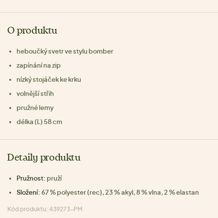
O produktu
heboučký svetr ve stylu bomber
zapínání na zip
nízký stojáček ke krku
volnější střih
pružné lemy
délka (L) 58 cm
Detaily produktu
Pružnost:
pruží
Složení:
67 % polyester (rec), 23 % akyl, 8 % vlna, 2 % elastan
Kód produktu: 439273-PM