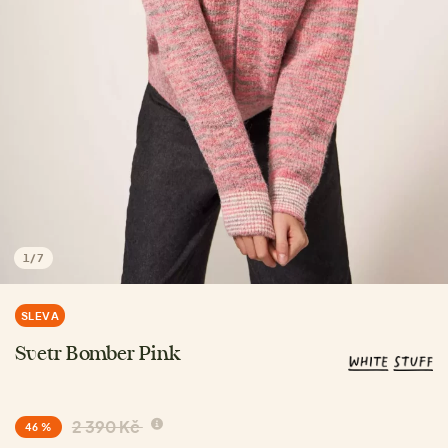
1
/
7
SLEVA
Svetr Bomber Pink
2 390 Kč
46 %