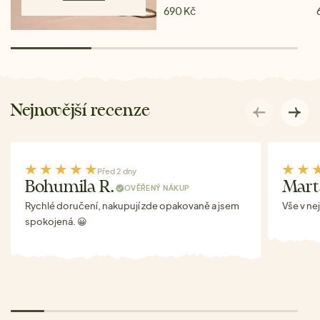
690 Kč
Nejnovější recenze
Před 2 dny
Bohumila R.
Mart
OVĚŘENÝ NÁKUP
Rychlé doručení, nakupují zde opakovaně a jsem
Vše v ne
spokojená. 😀