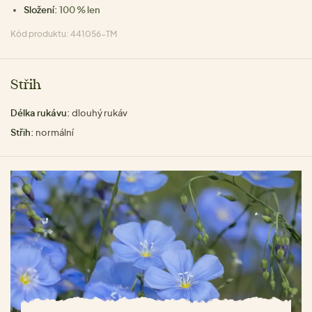
Složení:
100 % len
Kód produktu: 441056-TM
Střih
Délka rukávu:
dlouhý rukáv
Střih:
normální