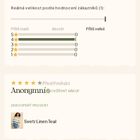
Reálná velikost podle hodnocení zákazníků (1):
Příliš malé
Akorát
Příliš velké
5
0
4
1
3
0
2
0
1
0
Před 9 měsíci
Anonymní
OVĚŘENÝ NÁKUP
ZAKOUPENÝ PRODUKT
Svetr Linen Teal