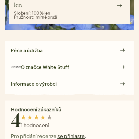
len
Složení:
100 % len
Pružnost:
mírně pruží
Péče a údržba
O značce
White Stuff
Informace o výrobci
Hodnocení zákazníků
4
1 hodnocení
Pro přidání recenze
se přihlaste
.