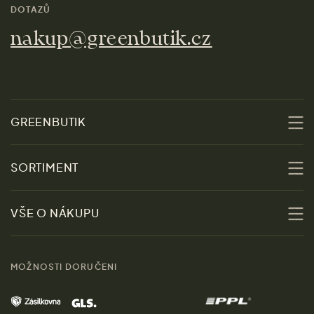
DOTAZŮ
nakup@greenbutik.cz
GREENBUTIK
O nás
SORTIMENT
Udržitelnost
Slevy
VŠE O NÁKUPU
Materiály
Ženy
Průvodce velikostmi
Obchody
MOŽNOSTI DORUČENI
Muži
Vrácení zboží zdarma
Kontakt
Domov