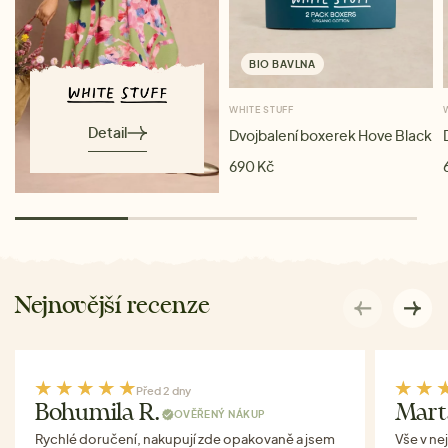
BIO BAVLNA
WHITE STUFF
Detail
Dvojbalení boxerek Hove Black
690 Kč
Nejnovější recenze
Před 2 dny
Bohumila R.
Mart
OVĚŘENÝ NÁKUP
Rychlé doručení, nakupují zde opakovaně a jsem
Vše v ne