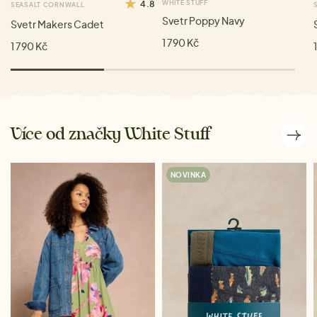
4.8
WHITE STUFF
SEASALT CORNWALL
Svetr Poppy Navy
Svetr Makers Cadet
1 790 Kč
1 790 Kč
Více od značky White Stuff
NOVINKA