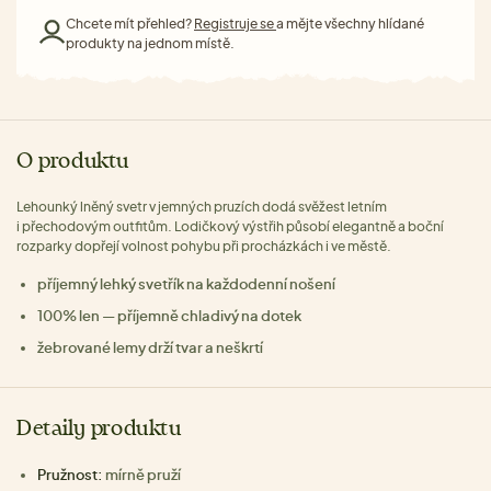
Chcete mít přehled?
Registruje se
a mějte všechny hlídané
produkty na jednom místě.
O produktu
Lehounký lněný svetr v jemných pruzích dodá svěžest letním
i přechodovým outfitům. Lodičkový výstřih působí elegantně a boční
rozparky dopřejí volnost pohybu při procházkách i ve městě.
příjemný lehký svetřík na každodenní nošení
100% len — příjemně chladivý na dotek
žebrované lemy drží tvar a neškrtí
Detaily produktu
Pružnost:
mírně pruží