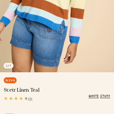
1
/
7
SLEVA
Svetr Linen Teal
(1)