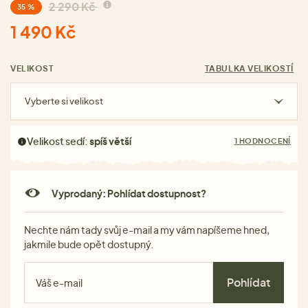
2 290 Kč
35 %
1 490 Kč
VELIKOST
TABULKA VELIKOSTÍ
Vyberte si velikost
Velikost sedí:
spíš větší
1 HODNOCENÍ
Vyprodaný: Pohlídat dostupnost?
Nechte nám tady svůj e-mail a my vám napíšeme hned,
jakmile bude opět dostupný.
Pohlídat