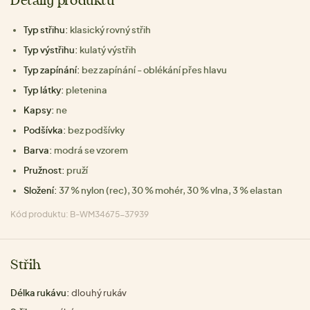
Detaily produktu
Typ střihu:
klasický rovný střih
Typ výstřihu:
kulatý výstřih
Typ zapínání:
bez zapínání - oblékání přes hlavu
Typ látky:
pletenina
Kapsy:
ne
Podšívka:
bez podšívky
Barva:
modrá se vzorem
Pružnost:
pruží
Složení:
37 % nylon (rec), 30 % mohér, 30 % vlna, 3 % elastan
Kód produktu: B-WM34675-37939
Střih
Délka rukávu:
dlouhý rukáv