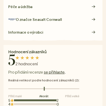
Péče a údržba
O značce
Seasalt Cornwall
Informace o výrobci
Hodnocení zákazníků
5
2 hodnocení
Pro přidání recenze
se přihlaste
.
Reálná velikost podle hodnocení zákazníků (2):
Příliš malé
Akorát
Příliš velké
5
2
4
0