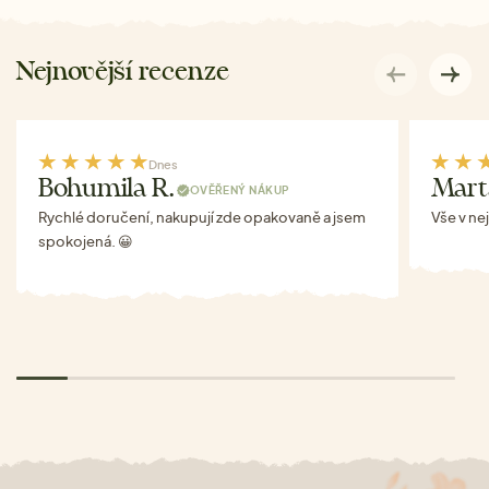
Nejnovější recenze
Dnes
Bohumila R.
Mart
OVĚŘENÝ NÁKUP
Rychlé doručení, nakupují zde opakovaně a jsem
Vše v ne
spokojená. 😀