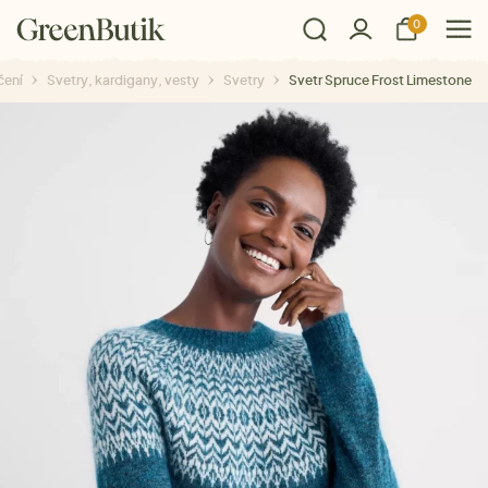
0
čení
Svetry, kardigany, vesty
Svetry
Svetr Spruce Frost Limestone