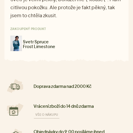
citlivou pokožku. Ale protože je fakt pěkný, tak
jsem to chtěla zkusit.
ZAKOUPENÝ PRODUKT
Svetr Spruce
Frost Limestone
Doprava zdarma nad 2000 Kč
Vrácení zboží do 14 dnů zdarma
VŠE O NÁKUPU
Objednávky do 9:00 posíláme ihned