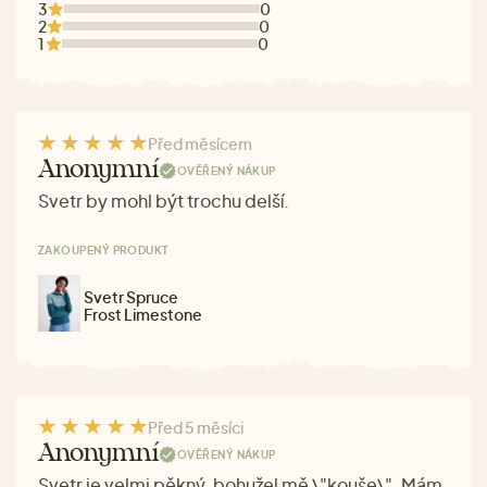
3
0
2
0
1
0
Před měsícem
Anonymní
OVĚŘENÝ NÁKUP
Svetr by mohl být trochu delší.
ZAKOUPENÝ PRODUKT
Svetr Spruce
Frost Limestone
Před 5 měsíci
Anonymní
OVĚŘENÝ NÁKUP
Svetr je velmi pěkný, bohužel mě \"kouše\". Mám