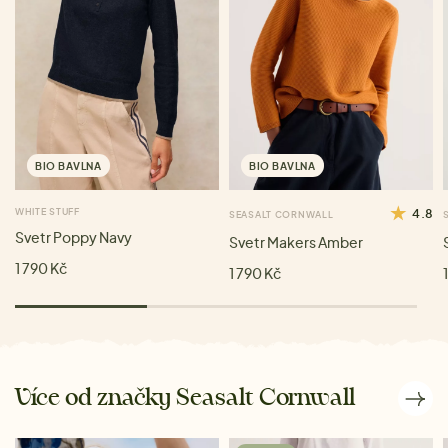
BIO BAVLNA
BIO BAVLNA
WHITE STUFF
4.8
SEASALT CORNWALL
Svetr Poppy Navy
Svetr Makers Amber
1 790 Kč
1 790 Kč
Více od značky Seasalt Cornwall