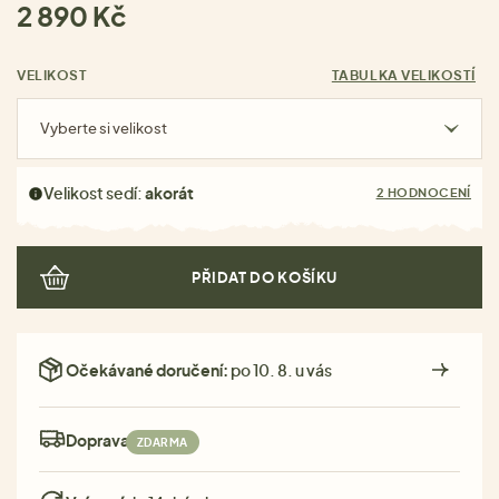
2 890 Kč
VELIKOST
TABULKA VELIKOSTÍ
Vyberte si velikost
Velikost sedí:
akorát
2 HODNOCENÍ
PŘIDAT DO KOŠÍKU
Očekávané doručení:
po 10. 8. u vás
Doprava:
ZDARMA