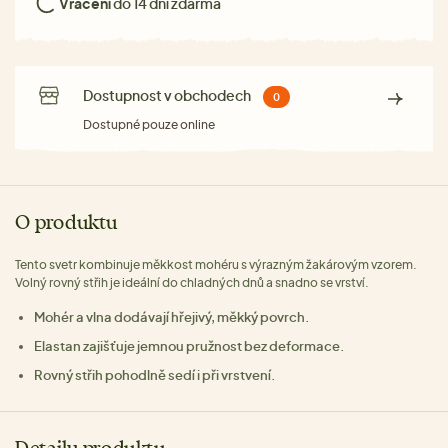
Vrácení
do 14 dní zdarma
Dostupnost v obchodech
0
Dostupné pouze online
O produktu
Tento svetr kombinuje měkkost mohéru s výrazným žakárovým vzorem.
Volný rovný střih je ideální do chladných dnů a snadno se vrství.
Mohér a vlna dodávají hřejivý, měkký povrch.
Elastan zajišťuje jemnou pružnost bez deformace.
Rovný střih pohodlně sedí i při vrstvení.