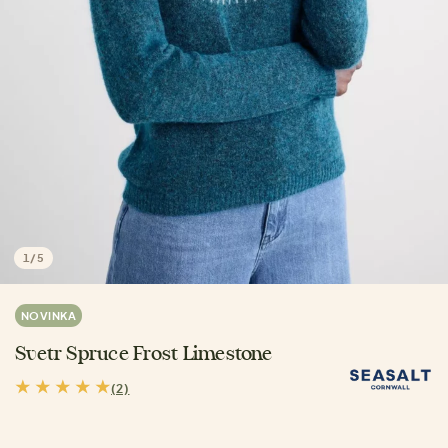
1
/
5
NOVINKA
Svetr Spruce Frost Limestone
(2)