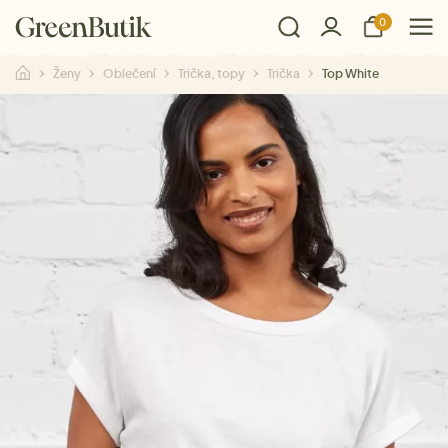
0
Ženy
Oblečení
Trička, topy
Trička
Top White