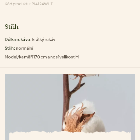
Kód produktu: PJ4124WHT
Střih
Délka rukávu:
krátký rukáv
Střih:
normální
Model/ka měří 170 cm a nosí velikost M