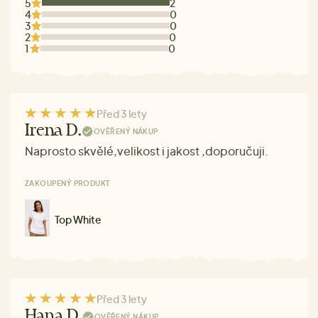
5
2
4
0
3
0
2
0
1
0
Před 3 lety
Irena D.
OVĚŘENÝ NÁKUP
Naprosto skvělé,velikost i jakost ,doporučuji.
ZAKOUPENÝ PRODUKT
Top White
Před 3 lety
Hana D.
OVĚŘENÝ NÁKUP