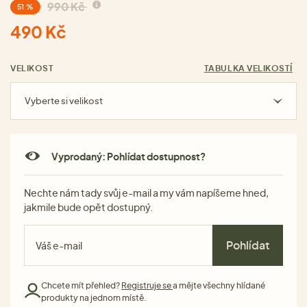
990 Kč
51 %
490 Kč
VELIKOST
TABULKA VELIKOSTÍ
Vyberte si velikost
Vyprodaný: Pohlídat dostupnost?
Nechte nám tady svůj e-mail a my vám napíšeme hned,
jakmile bude opět dostupný.
Pohlídat
Chcete mít přehled?
Registruje se
a mějte všechny hlídané
produkty na jednom místě.