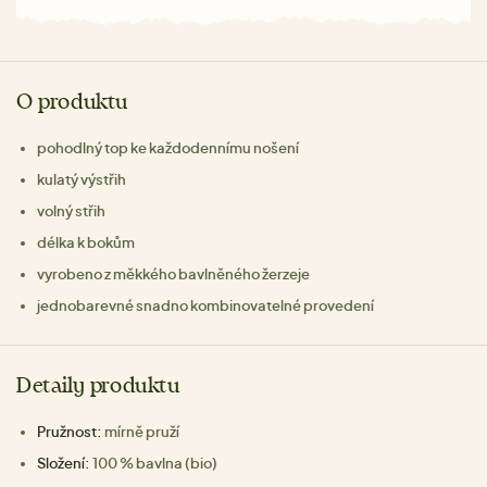
O produktu
pohodlný top ke každodennímu nošení
kulatý výstřih
volný střih
délka k bokům
vyrobeno z měkkého bavlněného žerzeje
jednobarevné snadno kombinovatelné provedení
Detaily produktu
Pružnost:
mírně pruží
Složení:
100 % bavlna (bio)