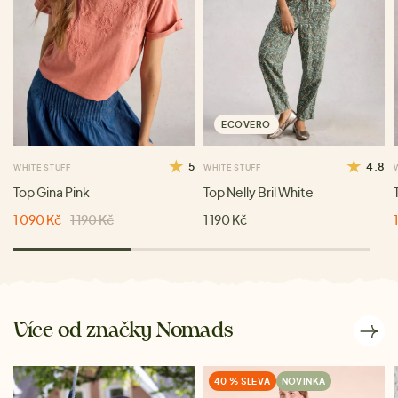
ECOVERO
5
4.8
WHITE STUFF
WHITE STUFF
Top Gina Pink
Top Nelly Bril White
1 090 Kč
1 190 Kč
1 190 Kč
Více od značky Nomads
40 % SLEVA
NOVINKA