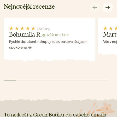
Nejnovější recenze
Před 2 dny
Bohumila R.
Mart
OVĚŘENÝ NÁKUP
Rychlé doručení, nakupují zde opakovaně a jsem
Vše v ne
spokojená. 😀
To nejlepší z Green Butiku do vašeho emailu