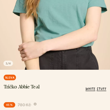
1
/
6
SLEVA
Tričko Abbie Teal
780 Kč
45 %