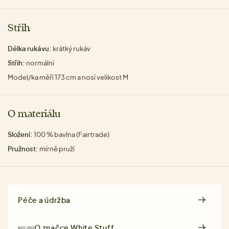
Střih
Délka rukávu:
krátký rukáv
Střih:
normální
Model/ka měří 173 cm a nosí velikost M
O materiálu
Složení:
100 % bavlna (Fairtrade)
Pružnost:
mírně pruží
Péče a údržba
O značce
White Stuff