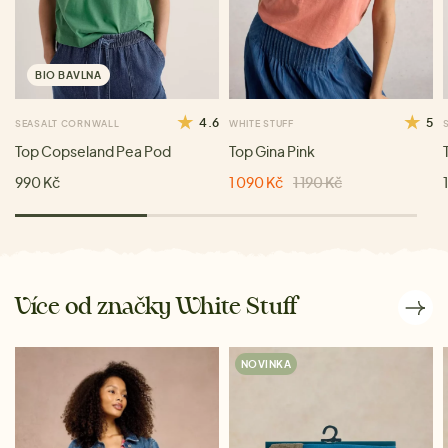
BIO BAVLNA
4.6
5
SEASALT CORNWALL
WHITE STUFF
Top Copseland Pea Pod
Top Gina Pink
990 Kč
1 090 Kč
1 190 Kč
Více od značky White Stuff
NOVINKA