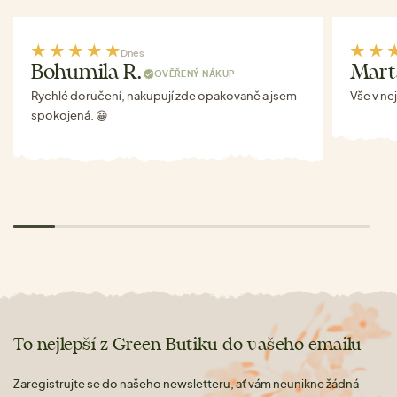
Dnes
Bohumila R.
Mart
OVĚŘENÝ NÁKUP
Rychlé doručení, nakupují zde opakovaně a jsem
Vše v ne
spokojená. 😀
To nejlepší z Green Butiku do vašeho emailu
Zaregistrujte se do našeho newsletteru, ať vám neunikne žádná