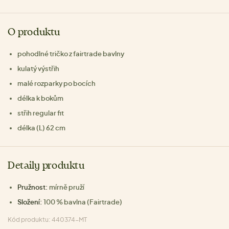
O produktu
pohodlné tričko z fairtrade bavlny
kulatý výstřih
malé rozparky po bocích
délka k bokům
střih regular fit
délka (L) 62 cm
Detaily produktu
Pružnost:
mírně pruží
Složení:
100 % bavlna (Fairtrade)
Kód produktu: 440374-MT