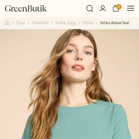
0
Ženy
Oblečení
Trička, topy
Trička
Tričko Abbie Teal