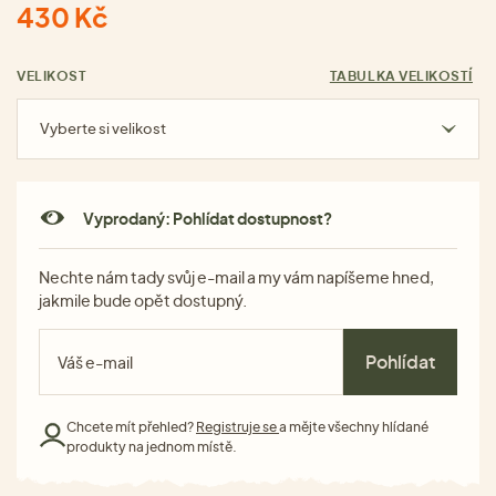
430 Kč
VELIKOST
TABULKA VELIKOSTÍ
Vyberte si velikost
Vyprodaný: Pohlídat dostupnost?
Nechte nám tady svůj e-mail a my vám napíšeme hned,
jakmile bude opět dostupný.
Pohlídat
Chcete mít přehled?
Registruje se
a mějte všechny hlídané
produkty na jednom místě.