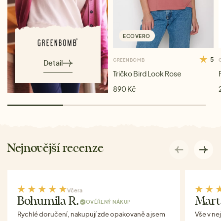
ECOVERO
5
GREENBOMB
Detail
Tričko Bird Look Rose
890 Kč
Nejnovější recenze
Včera
Bohumila R.
Mart
OVĚŘENÝ NÁKUP
Rychlé doručení, nakupují zde opakovaně a jsem
Vše v ne