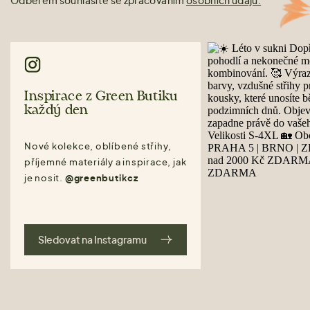
Odběrem souhlasíte se zpracováním
osobních údajů.
Inspirace z Green Butiku
každý den
Nové kolekce, oblíbené střihy,
příjemné materiály a inspirace, jak
je nosit.
@greenbutikcz
Sledovat na Instagramu