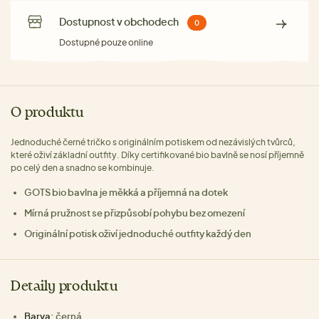
Dostupnost v obchodech
0
Dostupné pouze online
O produktu
Jednoduché černé tričko s originálním potiskem od nezávislých tvůrců,
které oživí základní outfity. Díky certifikované bio bavlně se nosí příjemně
po celý den a snadno se kombinuje.
GOTS bio bavlna je měkká a příjemná na dotek
Mírná pružnost se přizpůsobí pohybu bez omezení
Originální potisk oživí jednoduché outfity každý den
Detaily produktu
Barva:
černá