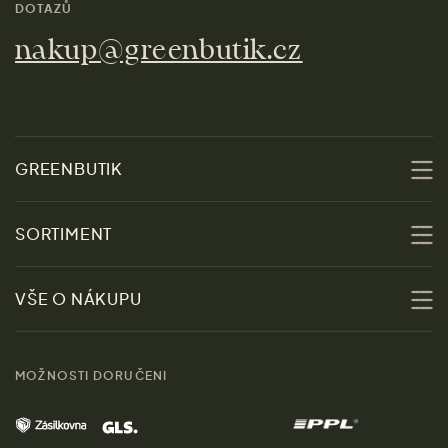
DOTAZŮ
nakup@greenbutik.cz
GREENBUTIK
O nás
SORTIMENT
Udržitelnost
Slevy
VŠE O NÁKUPU
Materiály
Ženy
Průvodce velikostmi
Obchody
MOŽNOSTI DORUČENI
Muži
Vrácení zboží zdarma
Kontakt
Domov