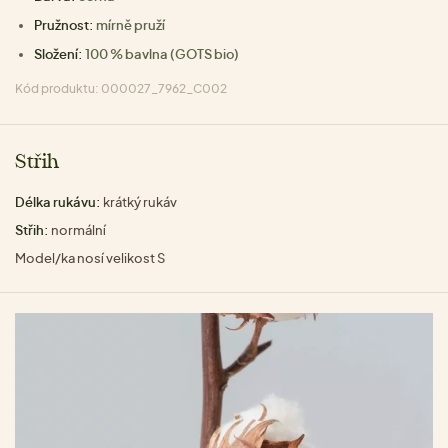
Pružnost:
mírně pruží
Složení:
100 % bavlna (GOTS bio)
Kód produktu: 000027_7962_C002
Střih
Délka rukávu:
krátký rukáv
Střih:
normální
Model/ka nosí velikost S