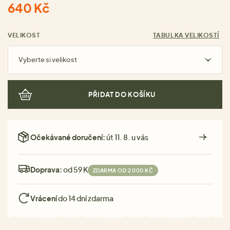
640 Kč
VELIKOST
TABULKA VELIKOSTÍ
Vyberte si velikost
PŘIDAT DO KOŠÍKU
Očekávané doručení:
út 11. 8. u vás
Doprava:
od 59 Kč
ZDARMA OD 2 000 KČ
Vrácení
do 14 dní zdarma