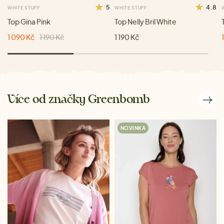
5
4.8
WHITE STUFF
WHITE STUFF
Top Gina Pink
Top Nelly Bril White
1 090 Kč
1 190 Kč
1 190 Kč
Více od značky Greenbomb
NOVINKA