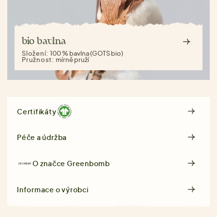
bio bavlna
Složení:
100 % bavlna (GOTS bio)
Pružnost:
mírně pruží
Certifikáty
Péče a údržba
O značce
Greenbomb
Informace o výrobci