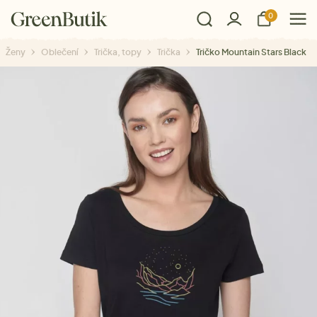
0
Ženy
Oblečení
Trička, topy
Trička
Tričko Mountain Stars Black