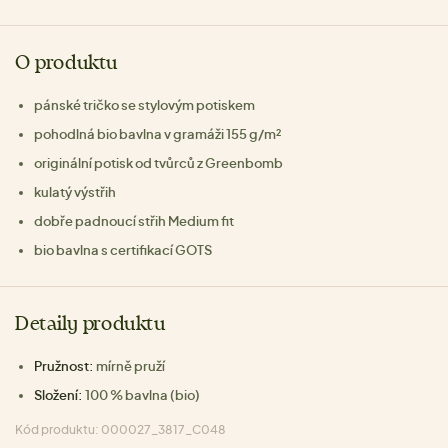
O produktu
pánské tričko se stylovým potiskem
pohodlná bio bavlna v gramáži 155 g/m²
originální potisk od tvůrců z Greenbomb
kulatý výstřih
dobře padnoucí střih Medium fit
bio bavlna s certifikací GOTS
Detaily produktu
Pružnost:
mírně pruží
Složení:
100 % bavlna (bio)
Kód produktu: 000027_3817_C048