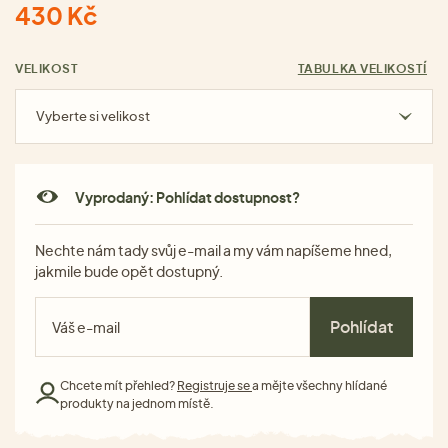
430 Kč
VELIKOST
TABULKA VELIKOSTÍ
Vyberte si velikost
Vyprodaný: Pohlídat dostupnost?
Nechte nám tady svůj e-mail a my vám napíšeme hned,
jakmile bude opět dostupný.
Pohlídat
Chcete mít přehled?
Registruje se
a mějte všechny hlídané
produkty na jednom místě.