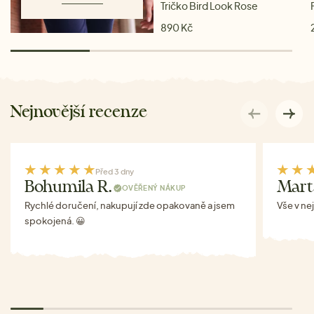
Tričko Bird Look Rose
890 Kč
Nejnovější recenze
Před 3 dny
Bohumila R.
Mart
OVĚŘENÝ NÁKUP
Rychlé doručení, nakupují zde opakovaně a jsem
Vše v ne
spokojená. 😀