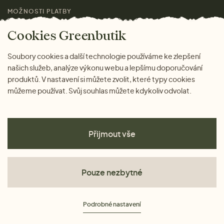
MOŽNOSTI PLATBY
Magazín
Cookies Greenbutik
Soubory cookies a další technologie používáme ke zlepšení
našich služeb, analýze výkonu webu a lepšímu doporučování
produktů. V nastavení si můžete zvolit, které typy cookies
můžeme používat. Svůj souhlas můžete kdykoliv odvolat.
Přijmout vše
Pouze nezbytné
Obchodní podmínky
Podrobné nastavení
Ochrana osobních údajů
Cookies