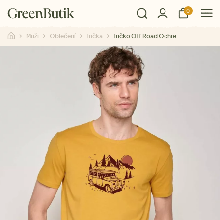
0
Muži
Oblečení
Trička
Tričko Off Road Ochre