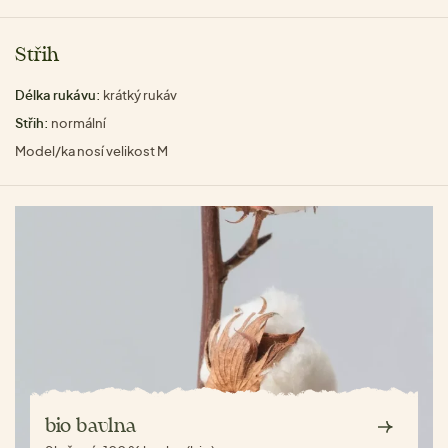
Střih
Délka rukávu:
krátký rukáv
Střih:
normální
Model/ka nosí velikost M
bio bavlna