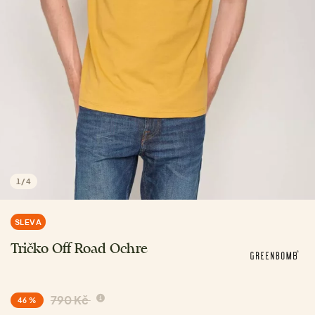
1
/
4
SLEVA
Tričko Off Road Ochre
790 Kč
46 %