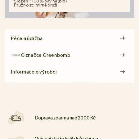
Složení:
100 % bavlna (bio)
Pružnost:
mírně pruží
Péče a údržba
O značce
Greenbomb
Informace o výrobci
Doprava zdarma nad 2000 Kč
Vrácení zboží do 14 dnů zdarma