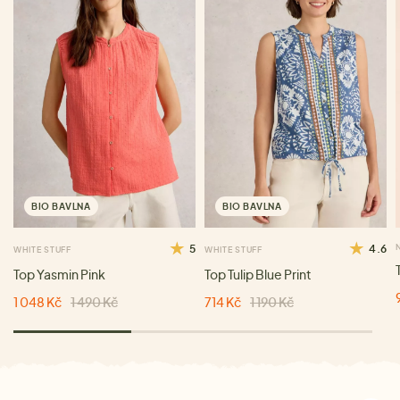
BIO BAVLNA
BIO BAVLNA
5
4.6
WHITE STUFF
WHITE STUFF
Top Yasmin Pink
Top Tulip Blue Print
1 048 Kč
1 490 Kč
714 Kč
1 190 Kč