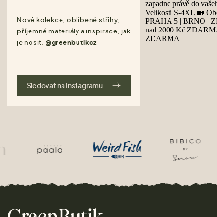
Nové kolekce, oblíbené střihy,
příjemné materiály a inspirace, jak
je nosit.
@greenbutikcz
Sledovat na Instagramu