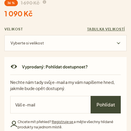
1 690 Kč
36 %
1 090 Kč
VELIKOST
TABULKA VELIKOSTÍ
Vyberte si velikost
Vyprodaný: Pohlídat dostupnost?
Nechte nám tady svůj e-mail a my vám napíšeme hned,
jakmile bude opět dostupný.
Pohlídat
Chcete mít přehled?
Registruje se
a mějte všechny hlídané
produkty na jednom místě.