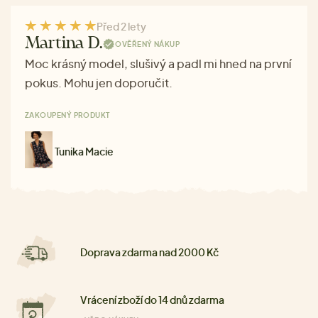
Před 2 lety
Martina D.
OVĚŘENÝ NÁKUP
Moc krásný model, slušivý a padl mi hned na první
pokus. Mohu jen doporučit.
ZAKOUPENÝ PRODUKT
Tunika Macie
Doprava zdarma nad 2000 Kč
Vrácení zboží do 14 dnů zdarma