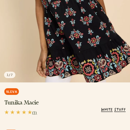
1
/
7
SLEVA
Tunika Macie
(1)