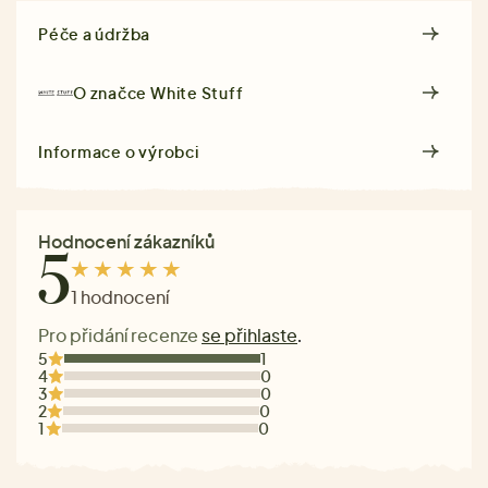
Péče a údržba
O značce
White Stuff
Informace o výrobci
Hodnocení zákazníků
5
1 hodnocení
Pro přidání recenze
se přihlaste
.
5
1
4
0
3
0
2
0
1
0