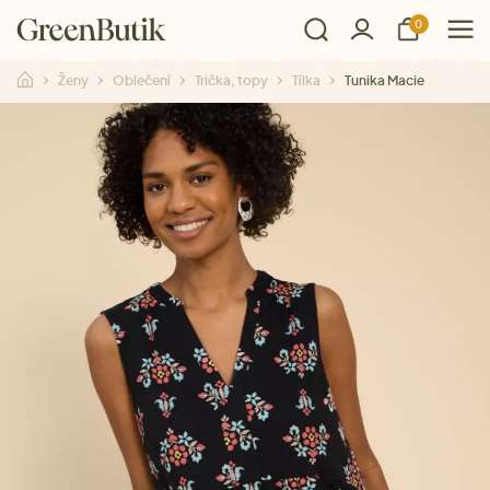
0
Ženy
Oblečení
Trička, topy
Tílka
Tunika Macie