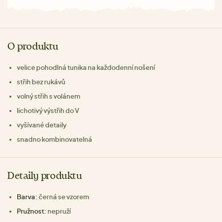
O produktu
velice pohodlná tunika na každodenní nošení
střih bez rukávů
volný střih s volánem
lichotivý výstřih do V
vyšívané detaily
snadno kombinovatelná
Detaily produktu
Barva:
černá se vzorem
Pružnost:
nepruží