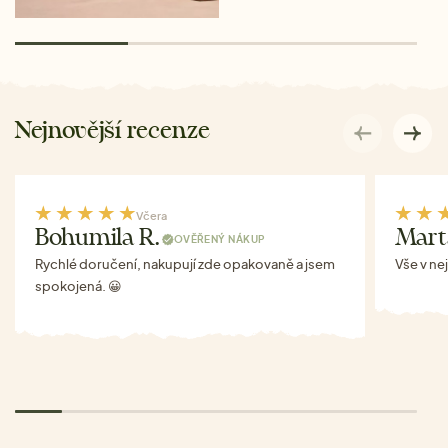
Nejnovější recenze
Včera
Bohumila R.
Mart
OVĚŘENÝ NÁKUP
Rychlé doručení, nakupují zde opakovaně a jsem
Vše v ne
spokojená. 😀