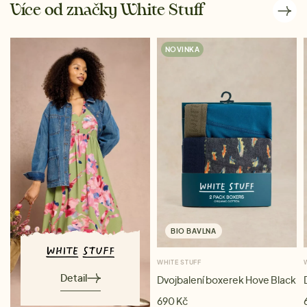
Více od značky White Stuff
NOVINKA
BIO BAVLNA
WHITE STUFF
Detail
Dvojbalení boxerek Hove Black
690 Kč