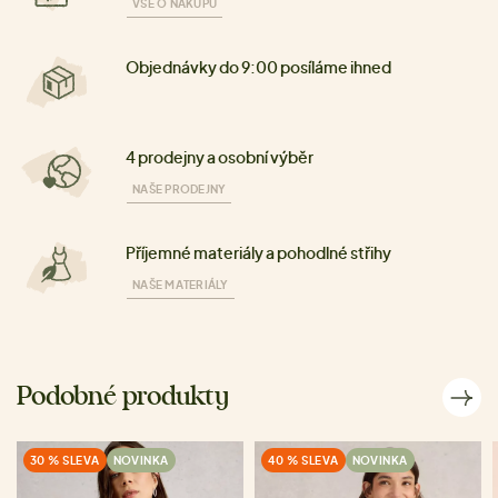
VŠE O NÁKUPU
Objednávky do 9:00 posíláme ihned
4 prodejny a osobní výběr
NAŠE PRODEJNY
Příjemné materiály a pohodlné střihy
NAŠE MATERIÁLY
Podobné produkty
30 % SLEVA
NOVINKA
40 % SLEVA
NOVINKA