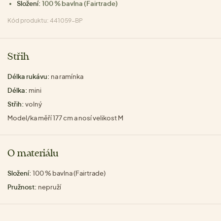
Složení:
100 % bavlna (Fairtrade)
Kód produktu: 441059-BP
Střih
Délka rukávu:
na ramínka
Délka:
mini
Střih:
volný
Model/ka měří 177 cm a nosí velikost M
O materiálu
Složení:
100 % bavlna (Fairtrade)
Pružnost:
nepruží