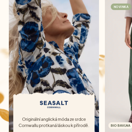
NOVINKA
Originální anglická móda ze srdce
Cornwallu protkaná láskou k přírodě.
BIO BAVLNA