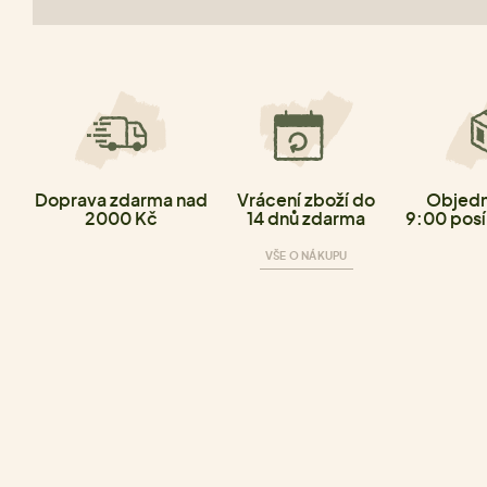
Doprava zdarma nad
Vrácení zboží do
Objedn
2000 Kč
14 dnů zdarma
9:00 posí
VŠE O NÁKUPU