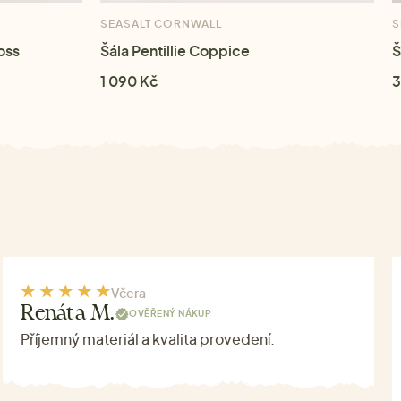
SEASALT CORNWALL
S
oss
Šála Pentillie Coppice
Š
1 090 Kč
3
Včera
Renáta M.
OVĚŘENÝ NÁKUP
Příjemný materiál a kvalita provedení.