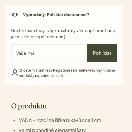
Vyprodaný: Pohlídat dostupnost?
Nechte nám tady svůj e-mail a my vám napíšeme hned,
jakmile bude opět dostupný.
Pohlídat
Chcete mít přehled?
Registruje se
a mějte všechny hlídané
produkty na jednom místě.
O produktu
VADA – rozdílná šířka rukávů cca 1 cm
velmi pohodlné elegantní šaty