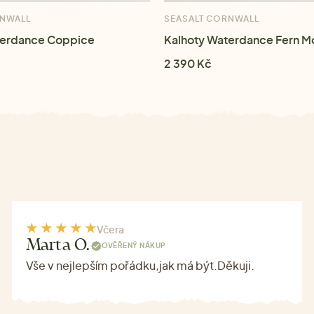
RNWALL
SEASALT CORNWALL
terdance Coppice
Kalhoty Waterdance Fern M
2 390 Kč
Včera
Marta O.
OVĚŘENÝ NÁKUP
Vše v nejlepším pořádku,jak má být.Děkuji.