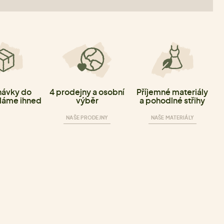
ávky do
4 prodejny a osobní
Příjemné materiály
láme ihned
výběr
a pohodlné střihy
NAŠE PRODEJNY
NAŠE MATERIÁLY