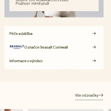
Pružnost:
mírně pruží
Péče a údržba
O značce
Seasalt Cornwall
Informace o výrobci
Vše od značky