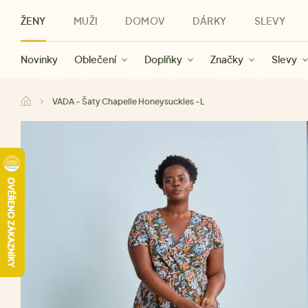
ŽENY
MUŽI
DOMOV
DÁRKY
SLEVY
Novinky
Novinky
Kategorie
Pro ženy
Slevy ženy
Oblečení
Oblečení
Pro muže
Značky
Slevy muži
Doplňky
Značky
Slevy
Pro děti
Slevy
Značky
Pro všechny
Slevy
Dá
VADA - Šaty Chapelle Honeysuckles -L