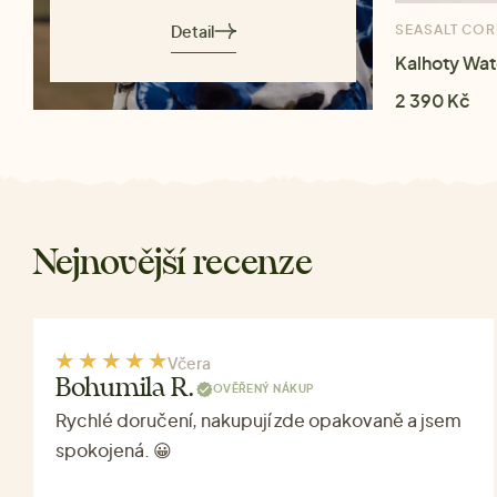
Detail
SEASALT CO
Kalhoty Wa
2 390 Kč
Nejnovější recenze
Včera
Bohumila R.
OVĚŘENÝ NÁKUP
Rychlé doručení, nakupují zde opakovaně a jsem
spokojená. 😀