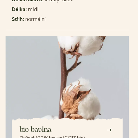
Délka:
midi
Střih:
normální
bio bavlna
Složení:
100 % bavlna (GOTS bio)