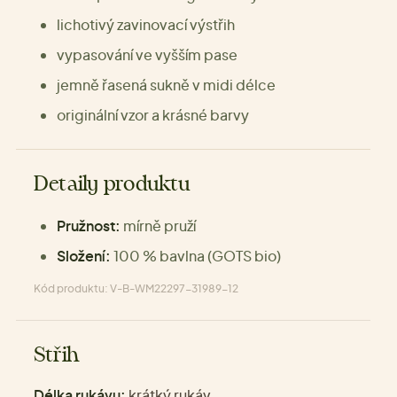
lichotivý zavinovací výstřih
vypasování ve vyšším pase
jemně řasená sukně v midi délce
originální vzor a krásné barvy
Detaily produktu
Pružnost:
mírně pruží
Složení:
100 % bavlna (GOTS bio)
Kód produktu: V-B-WM22297-31989-12
Střih
Délka rukávu:
krátký rukáv