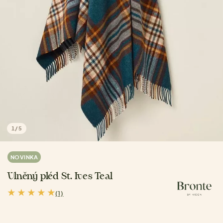
1
/
5
NOVINKA
Vlněný pléd St. Ives Teal
(1)