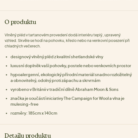
O produktu
Vlněný pléd v tartanovém provedení dodá interiéru teplý, upravený
vzhled. Skvěle se hodí na pohovku, křeslo nebo na venkovní posezení při
chladných večerech.
designový vlněný pléd z kvalitní shetlandské vlny
luxusní doplněk vaší pohovky, postele nebo venkovních prostor
hypoalergenní, ekologický přírodní materiál snadno rozložitelný
a obnovitelný, odolný proti zápachu a skrvrnám
vyrobeno v Británii v tradiční dílně Abraham Moon & Sons
značka je součástí iniciativy The Campaign for Wool a vlna je
mulesing-free
rozměry: 185cm x 140cm
Detaily produktu