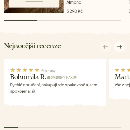
Almond
3 290 Kč
Nejnovější recenze
Před 2 dny
Bohumila R.
Mart
OVĚŘENÝ NÁKUP
Rychlé doručení, nakupují zde opakovaně a jsem
Vše v ne
spokojená. 😀