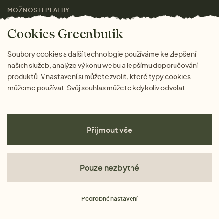
MOŽNOSTI PLATBY
Magazín
Cookies Greenbutik
Soubory cookies a další technologie používáme ke zlepšení
našich služeb, analýze výkonu webu a lepšímu doporučování
produktů. V nastavení si můžete zvolit, které typy cookies
můžeme používat. Svůj souhlas můžete kdykoliv odvolat.
Přijmout vše
Pouze nezbytné
Obchodní podmínky
Podrobné nastavení
Ochrana osobních údajů
Cookies