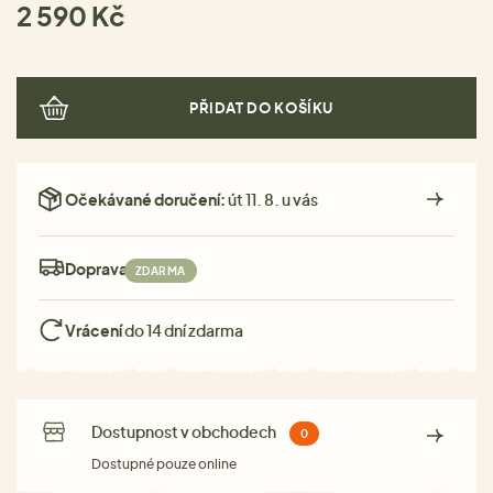
2 590 Kč
PŘIDAT DO KOŠÍKU
Očekávané doručení:
út 11. 8. u vás
Doprava:
ZDARMA
Vrácení
do 14 dní zdarma
Dostupnost v obchodech
0
Dostupné pouze online