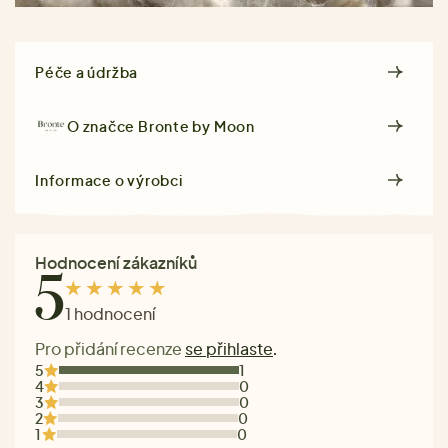
Péče a údržba
O značce
Bronte by Moon
Informace o výrobci
Hodnocení zákazníků
5
1 hodnocení
Pro přidání recenze
se přihlaste
.
5
1
4
0
3
0
2
0
1
0