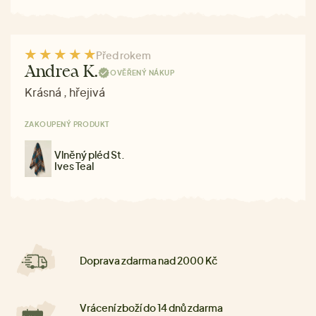
Před rokem
Andrea K.
OVĚŘENÝ NÁKUP
Krásná , hřejivá
ZAKOUPENÝ PRODUKT
Vlněný pléd St.
Ives Teal
Doprava zdarma nad 2000 Kč
Vrácení zboží do 14 dnů zdarma