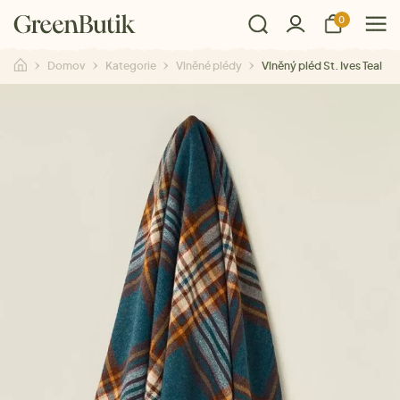
0
Domov
Kategorie
Vlněné plédy
Vlněný pléd St. Ives Teal