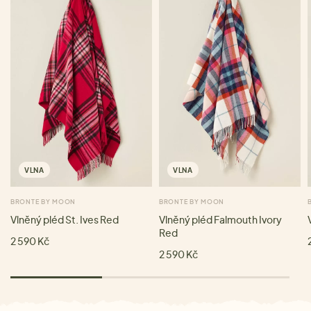
VLNA
VLNA
BRONTE BY MOON
BRONTE BY MOON
Vlněný pléd St. Ives Red
Vlněný pléd Falmouth Ivory
Red
2 590 Kč
2 590 Kč