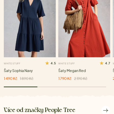
4.5
4.7
WHITE STUFF
WHITE STUFF
Šaty Sophia Navy
Šaty Megan Red
1 490 Kč
1 890 Kč
1 790 Kč
2 190 Kč
Více od značky People Tree