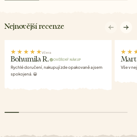
Nejnovější recenze
Včera
Bohumila R.
Mart
OVĚŘENÝ NÁKUP
Rychlé doručení, nakupují zde opakovaně a jsem
Vše v ne
spokojená. 😀