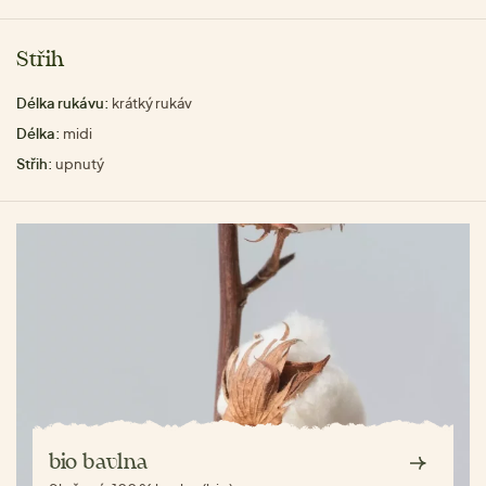
Střih
Délka rukávu:
krátký rukáv
Délka:
midi
Střih:
upnutý
bio bavlna