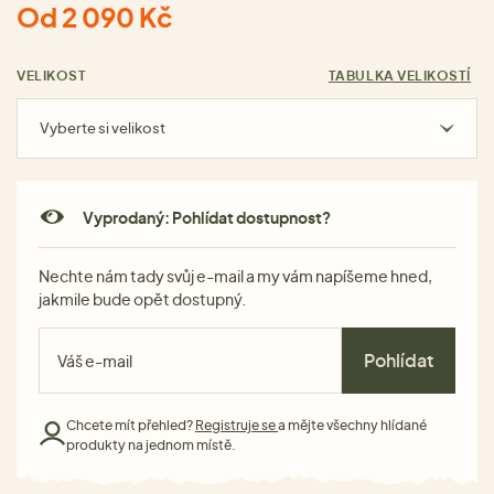
Od 2 090 Kč
VELIKOST
TABULKA VELIKOSTÍ
Vyberte si velikost
Vyprodaný: Pohlídat dostupnost?
Nechte nám tady svůj e-mail a my vám napíšeme hned,
jakmile bude opět dostupný.
Pohlídat
Chcete mít přehled?
Registruje se
a mějte všechny hlídané
produkty na jednom místě.