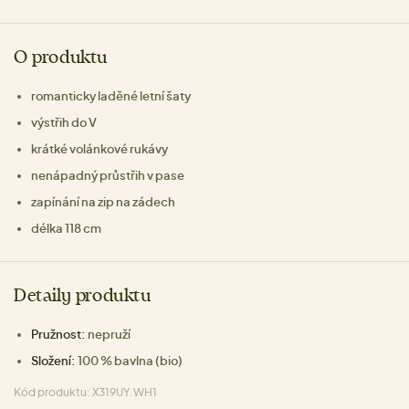
O produktu
romanticky laděné letní šaty
výstřih do V
krátké volánkové rukávy
nenápadný průstřih v pase
zapínání na zip na zádech
délka 118 cm
Detaily produktu
Pružnost:
nepruží
Složení:
100 % bavlna (bio)
Kód produktu: X319UY.WH1