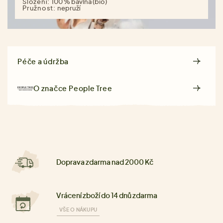
Složení:
100 % bavlna (bio)
Pružnost:
nepruží
Péče a údržba
O značce
People Tree
Doprava zdarma nad 2000 Kč
Vrácení zboží do 14 dnů zdarma
VŠE O NÁKUPU