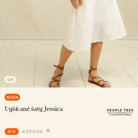
1
/
5
SLEVA
Vyšívané šaty Jessica
4 390 Kč
52 %