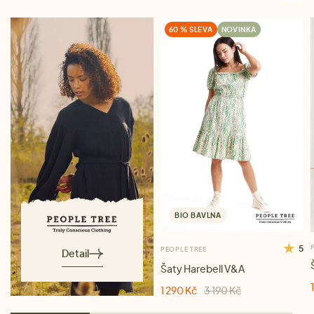
60 % SLEVA
NOVINKA
BIO BAVLNA
5
PEOPLE TREE
Detail
Šaty Harebell V&A
1 290 Kč
3 190 Kč