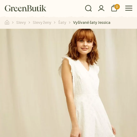
0
Slevy
Slevy ženy
Šaty
Vyšívané šaty Jessica