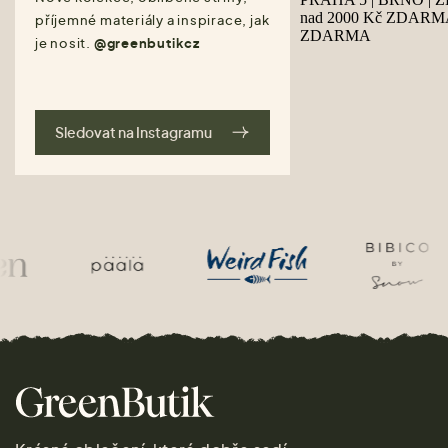
příjemné materiály a inspirace, jak
je nosit.
@greenbutikcz
Sledovat na Instagramu