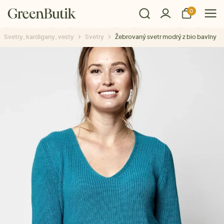
0
Svetry, kardigany, vesty
Svetry
Žebrovaný svetr modrý z bio bavlny