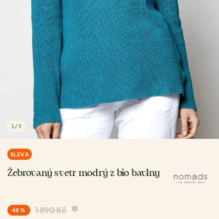
1
/
3
SLEVA
Žebrovaný svetr modrý z bio bavlny
1 890 Kč
48 %