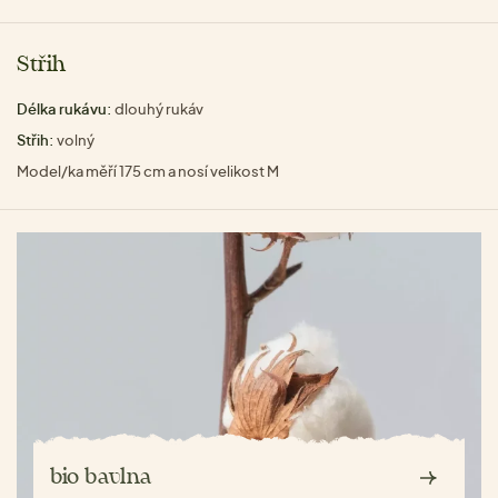
Střih
Délka rukávu:
dlouhý rukáv
Střih:
volný
Model/ka měří 175 cm a nosí velikost M
bio bavlna