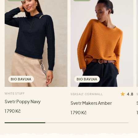
BIO BAVLNA
BIO BAVLNA
WHITE STUFF
4.8
SEASALT CORNWALL
Svetr Poppy Navy
Svetr Makers Amber
1 790 Kč
1 790 Kč