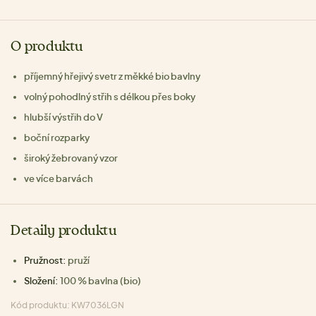
O produktu
příjemný hřejivý svetr z měkké bio bavlny
volný pohodlný střih s délkou přes boky
hlubší výstřih do V
boční rozparky
široký žebrovaný vzor
ve více barvách
Detaily produktu
Pružnost:
pruží
Složení:
100 % bavlna (bio)
Kód produktu: KW7036LGN