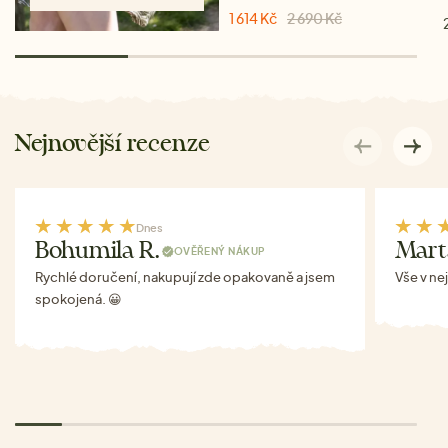
1 614 Kč
2 690 Kč
Nejnovější recenze
Dnes
Bohumila R.
Mart
OVĚŘENÝ NÁKUP
Rychlé doručení, nakupují zde opakovaně a jsem
Vše v ne
spokojená. 😀