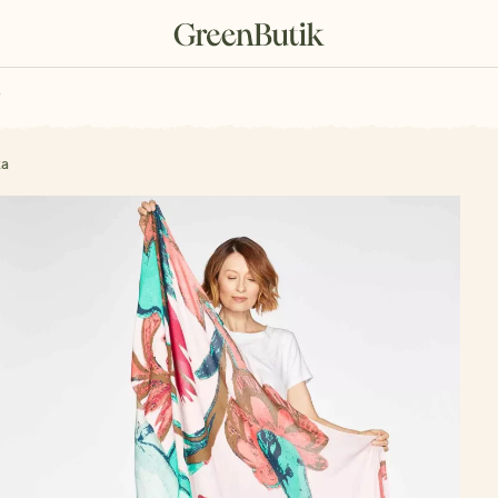
rkové poukazy
ka