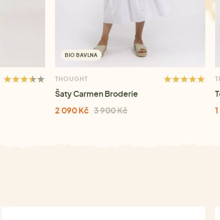
BIO BAVLNA
THOUGHT
T
Šaty Carmen Broderie
T
2 090 Kč
3 900 Kč
1