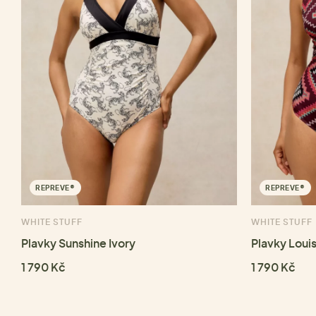
REPREVE®
REPREVE®
WHITE STUFF
WHITE STUFF
Plavky Sunshine Ivory
Plavky Loui
1 790 Kč
1 790 Kč