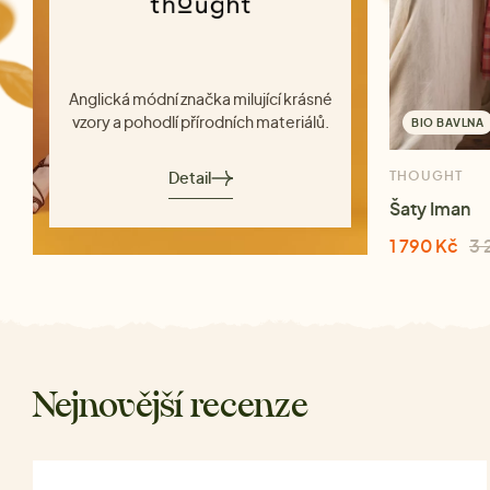
Anglická módní značka milující krásné
vzory a pohodlí přírodních materiálů.
BIO BAVLNA
Detail
THOUGHT
Šaty Iman
1 790 Kč
3 
Nejnovější recenze