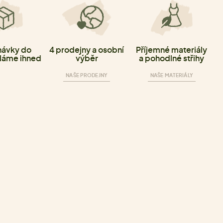
ávky do
4 prodejny a osobní
Příjemné materiály
láme ihned
výběr
a pohodlné střihy
NAŠE PRODEJNY
NAŠE MATERIÁLY