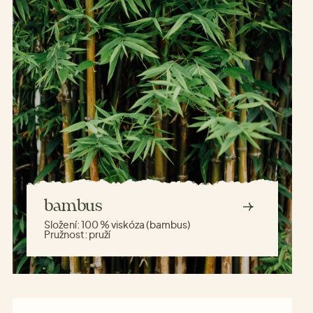
bambus
Složení:
100 % viskóza (bambus)
Pružnost:
pruží