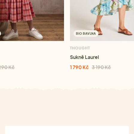
BIO BAVLNA
THOUGHT
Sukně Laurel
290 Kč
1 790 Kč
3 190 Kč