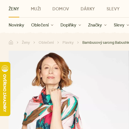
ŽENY
MUŽI
DOMOV
DÁRKY
SLEVY
Novinky
Novinky
Kategorie
Pro ženy
Slevy ženy
Oblečení
Oblečení
Pro muže
Značky
Slevy muži
Doplňky
Značky
Slevy
Pro děti
Slevy
Značky
Pro všechny
Slevy
Dá
Ženy
Oblečení
Plavky
Bambusový sarong Babush