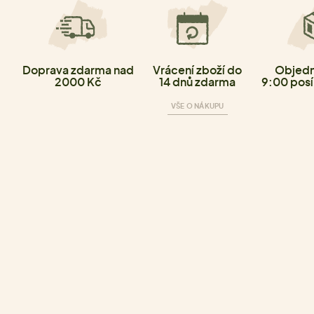
Doprava zdarma nad
Vrácení zboží do
Objedn
2000 Kč
14 dnů zdarma
9:00 posí
VŠE O NÁKUPU