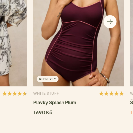
REPREVE®
WHITE STUFF
W
Plavky Splash Plum
Š
1 690 Kč
1