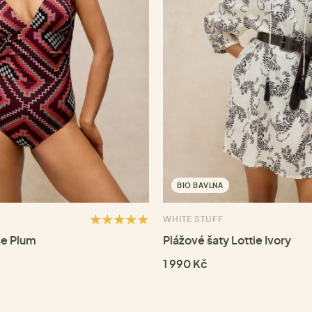
BIO BAVLNA
WHITE STUFF
se Plum
Plážové šaty Lottie Ivory
1 990 Kč