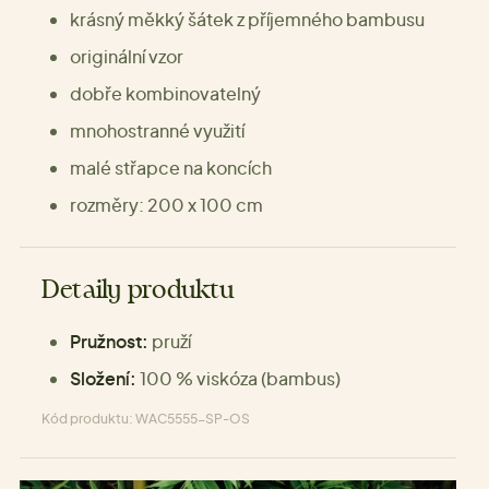
krásný měkký šátek z příjemného bambusu
originální vzor
dobře kombinovatelný
mnohostranné využití
malé střapce na koncích
rozměry: 200 x 100 cm
Detaily produktu
Pružnost:
pruží
Složení:
100 % viskóza (bambus)
Kód produktu: WAC5555-SP-OS