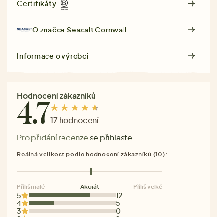
Certifikáty
O značce
Seasalt Cornwall
Informace o výrobci
Hodnocení zákazníků
4.7
17 hodnocení
Pro přidání recenze
se přihlaste
.
Reálná velikost podle hodnocení zákazníků (10):
Příliš malé
Akorát
Příliš velké
5
12
4
5
3
0