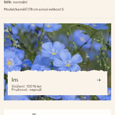
Střih:
normální
Model/ka měří 178 cm a nosí velikost S
len
Složení:
100 % len
Pružnost:
nepruží