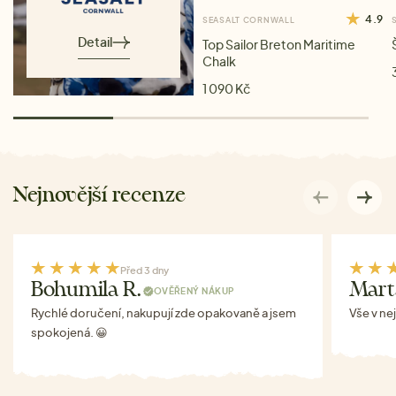
4.9
SEASALT CORNWALL
Detail
Top Sailor Breton Maritime
Chalk
1 090 Kč
Nejnovější recenze
Před 3 dny
Bohumila R.
Mart
OVĚŘENÝ NÁKUP
Rychlé doručení, nakupují zde opakovaně a jsem
Vše v ne
spokojená. 😀