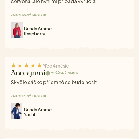
červená ,ale nyní mi připadá vyrudlá.
ZAKOUPENÝ PRODUKT
Bunda Arame
Raspberry
Před 4 měsíci
Anonymní
OVĚŘENÝ NÁKUP
Skvěle sáčko příjemně se bude nosit.
ZAKOUPENÝ PRODUKT
Bunda Arame
Yacht