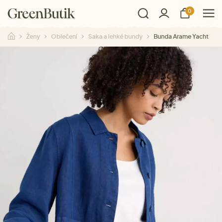
0
Ženy
Oblečení
Saka a lehké bundy
Bunda Arame Yacht