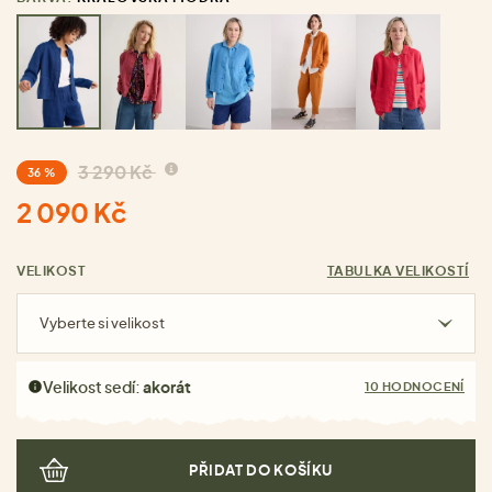
3 290 Kč
36 %
2 090 Kč
VELIKOST
TABULKA VELIKOSTÍ
Vyberte si velikost
Velikost sedí:
akorát
10 HODNOCENÍ
PŘIDAT DO KOŠÍKU