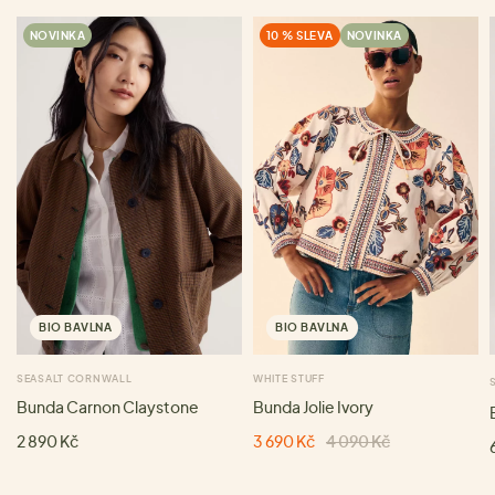
NOVINKA
10 % SLEVA
NOVINKA
BIO BAVLNA
BIO BAVLNA
SEASALT CORNWALL
WHITE STUFF
Bunda Carnon Claystone
Bunda Jolie Ivory
2 890 Kč
3 690 Kč
4 090 Kč