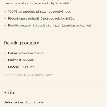
města i na výlety a doplní jednoduchý letní outfit.
100 % len zaručuje přirozenou prodyšnost.
Přední kapsy pohodlně pojmou telefon i klíče.
Knoflíkové zapínání dodává uhlazený, nadčasový vzhled.
Detaily produktu
Barva:
královská modrá
Pružnost:
nepruží
Složení:
100 % len
Kód produktu: B-WM29802-21482
Střih
Délka rukávu:
dlouhý rukáv