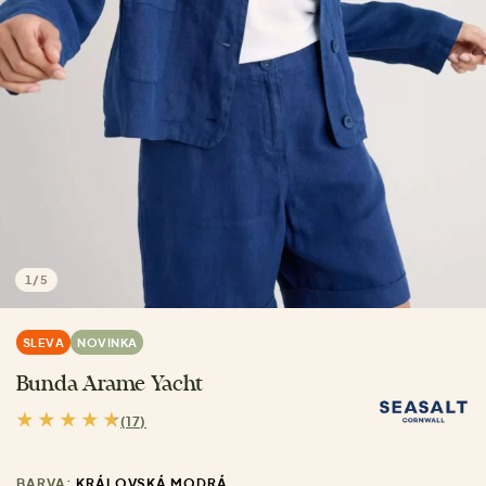
1
/
5
SLEVA
NOVINKA
Bunda Arame Yacht
(17)
BARVA:
KRÁLOVSKÁ MODRÁ