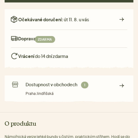
Očekávané doručení:
út 11. 8. u vás
Doprava:
ZDARMA
Vrácení
do 14 dní zdarma
Dostupnost v obchodech
1
Praha Jindřišská
O produktu
Námořnická verze lehké bundy s čistým, praktickým střihem. Hodí se do