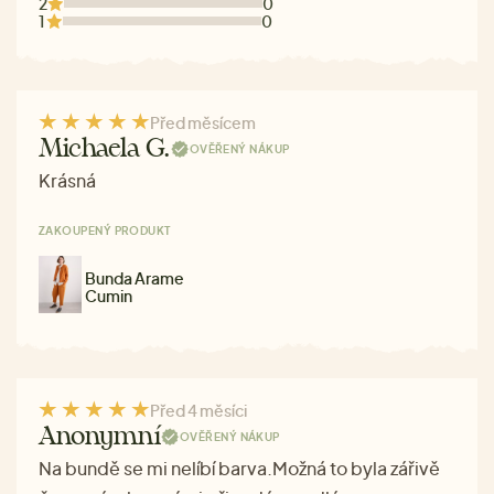
2
0
1
0
Před měsícem
Michaela G.
OVĚŘENÝ NÁKUP
Krásná
ZAKOUPENÝ PRODUKT
Bunda Arame
Cumin
Před 4 měsíci
Anonymní
OVĚŘENÝ NÁKUP
Na bundě se mi nelíbí barva.Možná to byla zářivě