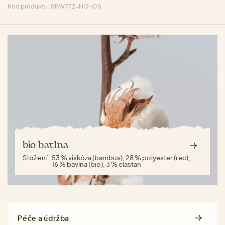
Kód produktu: SPW772-HO-OS
bio bavlna
Složení:
53 % viskóza (bambus), 28 % polyester (rec),
16 % bavlna (bio), 3 % elastan
Péče a údržba