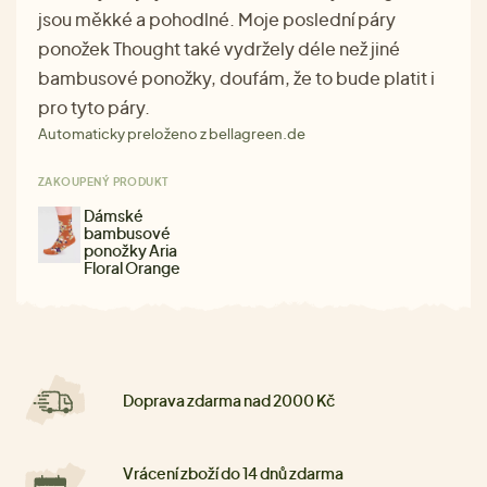
jsou měkké a pohodlné. Moje poslední páry
ponožek Thought také vydržely déle než jiné
bambusové ponožky, doufám, že to bude platit i
pro tyto páry.
Automaticky preloženo z bellagreen.de
ZAKOUPENÝ PRODUKT
Dámské
bambusové
ponožky Aria
Floral Orange
Doprava zdarma nad 2000 Kč
Vrácení zboží do 14 dnů zdarma