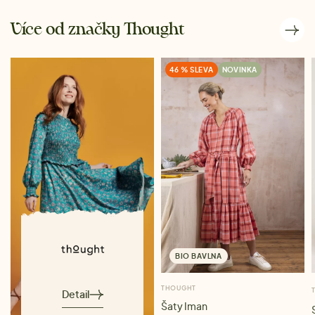
Více od značky Thought
46 % SLEVA
NOVINKA
BIO BAVLNA
THOUGHT
Detail
Šaty Iman