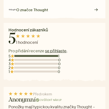
O značce
Thought
Hodnocení zákazníků
5
1 hodnocení
Pro přidání recenze
se přihlaste
.
5
1
4
0
3
0
2
0
1
0
Před rokem
Anonymní
OVĚŘENÝ NÁKUP
Ponožky mají typickou kvalitu značky Thought –