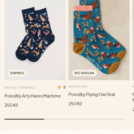
BAMBUS
BIO BAVLNA
5
WHITE STUFF
SEASALT CORNWALL
Ponožky Flying Owl Teal
Ponožky Arty Hares Maritime
250 Kč
250 Kč