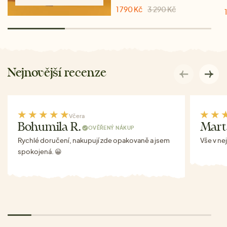
1 790 Kč
3 290 Kč
Nejnovější recenze
Včera
Bohumila R.
Mart
OVĚŘENÝ NÁKUP
Rychlé doručení, nakupují zde opakovaně a jsem
Vše v ne
spokojená. 😀