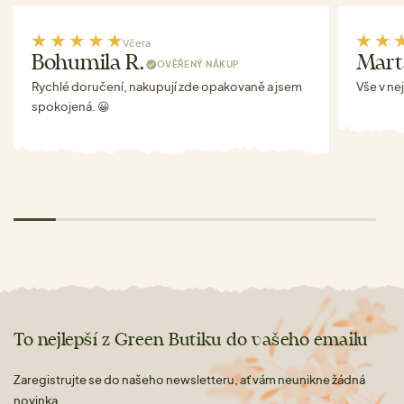
Včera
Bohumila R.
Mart
OVĚŘENÝ NÁKUP
Rychlé doručení, nakupují zde opakovaně a jsem
Vše v ne
spokojená. 😀
To nejlepší z Green Butiku do vašeho emailu
Zaregistrujte se do našeho newsletteru, ať vám neunikne žádná
novinka