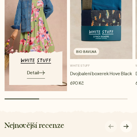
BIO BAVLNA
WHITE STUFF
Detail
Dvojbalení boxerek Hove Black
690 Kč
Nejnovější recenze