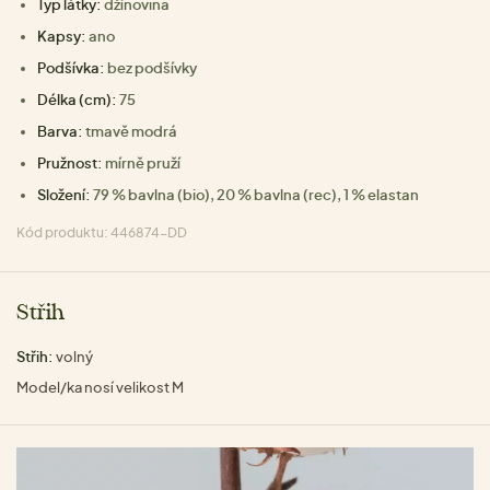
Typ látky:
džínovina
Kapsy:
ano
Podšívka:
bez podšívky
Délka (cm):
75
Barva:
tmavě modrá
Pružnost:
mírně pruží
Složení:
79 % bavlna (bio), 20 % bavlna (rec), 1 % elastan
Kód produktu: 446874-DD
Střih
Střih:
volný
Model/ka nosí velikost M