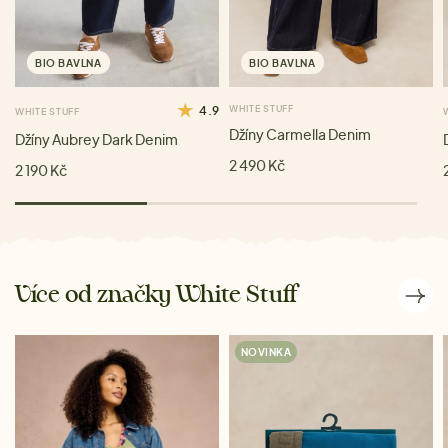
BIO BAVLNA
BIO BAVLNA
4.9
WHITE STUFF
WHITE STUFF
Džíny Carmella Denim
Džíny Aubrey Dark Denim
2 490 Kč
2 190 Kč
Více od značky White Stuff
NOVINKA