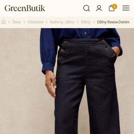
0
Ženy
Oblečení
Kalhoty, džíny
Džíny
Džíny Reese Denim