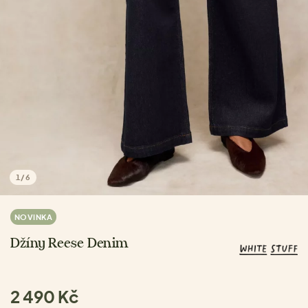
1
/
6
NOVINKA
Džíny Reese Denim
2 490 Kč