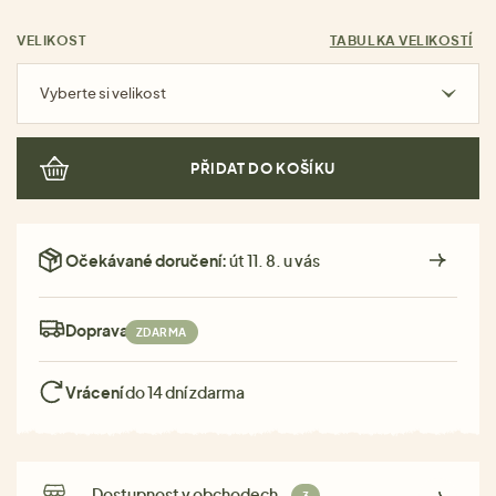
VELIKOST
TABULKA VELIKOSTÍ
Vyberte si velikost
PŘIDAT DO KOŠÍKU
Očekávané doručení:
út 11. 8. u vás
Doprava:
ZDARMA
Vrácení
do 14 dní zdarma
Dostupnost v obchodech