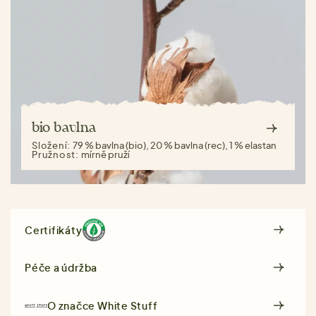
bio bavlna
Složení:
79 % bavlna (bio), 20 % bavlna (rec), 1 % elastan
Pružnost:
mírně pruží
Certifikáty
Péče a údržba
O značce
White Stuff