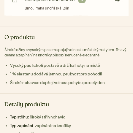
3
Brno, Praha Jindřišská, Zlín
O produktu
Široké džíny s vysokým pasem spojují volnost s městským stylem. Tmavý
denim a zapínání na knoflíky působí nenuceně elegantně.
Vysoký pas lichotí postavě a drží kalhoty na místě
1 % elastanu dodává jemnou pružnost pro pohodlí
Široké nohavice dopřejí volnost pohybu po celý den
Detaily produktu
Typ střihu:
široký střih nohavic
Typ zapínání:
zapínání na knoflíky