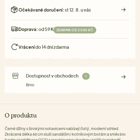
Očekávané doručení:
st 12. 8. u vás
Doprava:
od 59 Kč
ZDARMA OD 2 000 KČ
Vrácení
do 14 dní zdarma
Dostupnost v obchodech
1
Brno
O produktu
Černé džíny s širokými nohavicemi nabízejí čistý, moderní vzhled.
Zkrácená délka 66 cm sluší sandálům i kotníkovým botám a směs bio
bavlny (certifikace OCS) s recyklovanou bavlnou zajišťuje pohodlí.