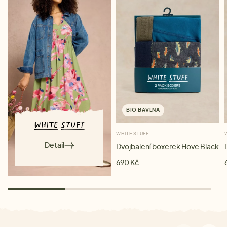
BIO BAVLNA
WHITE STUFF
Detail
Dvojbalení boxerek Hove Black
690 Kč