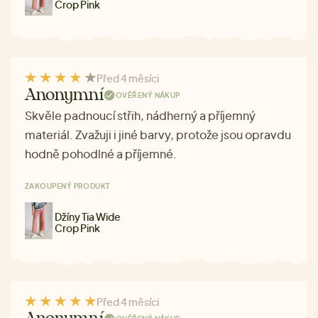
Crop Pink
Před 4 měsíci
Anonymní
OVĚŘENÝ NÁKUP
Skvěle padnoucí střih, nádherný a příjemný
materiál. Zvažuji i jiné barvy, protože jsou opravdu
hodně pohodlné a příjemné.
ZAKOUPENÝ PRODUKT
Džíny Tia Wide
Crop Pink
Před 4 měsíci