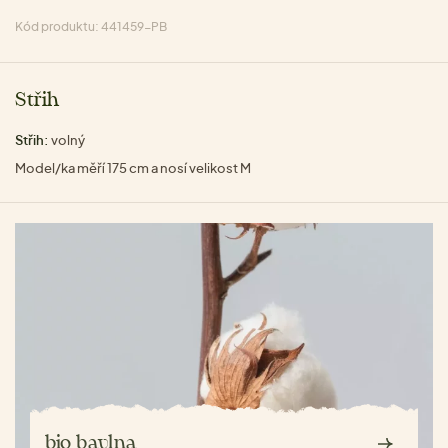
Kód produktu: 441459-PB
Střih
Střih:
volný
Model/ka měří 175 cm a nosí velikost M
bio bavlna