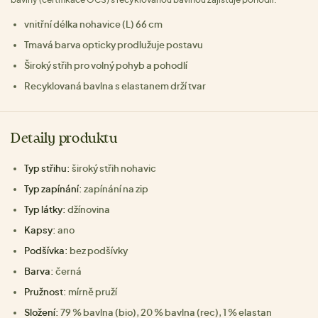
vnitřní délka nohavice (L) 66 cm
Tmavá barva opticky prodlužuje postavu
Široký střih pro volný pohyb a pohodlí
Recyklovaná bavlna s elastanem drží tvar
Detaily produktu
Typ střihu:
široký střih nohavic
Typ zapínání:
zapínání na zip
Typ látky:
džínovina
Kapsy:
ano
Podšívka:
bez podšívky
Barva:
černá
Pružnost:
mírně pruží
Složení:
79 % bavlna (bio), 20 % bavlna (rec), 1 % elastan