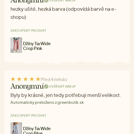
Anonymní
OVĚŘENÝ NÁKUP
hezky ušité, hezká barva (odpovídá barvě na e-
shopu)
ZAKOUPENÝ PRODUKT
Džíny Tia Wide
Crop Pink
Před 4 měsíci
Anonymní
OVĚŘENÝ NÁKUP
Byly by krásné, jen tedy potřebuji menší velikost.
Automaticky preloženo z greenbutik.sk
ZAKOUPENÝ PRODUKT
Džíny Tia Wide
Crop Blue