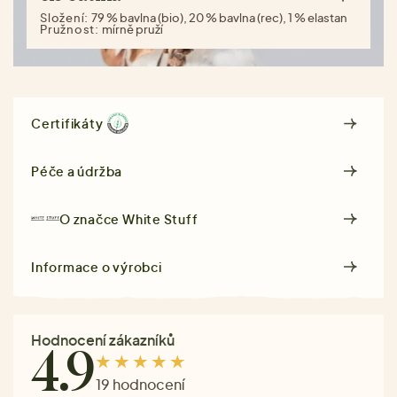
Složení:
79 % bavlna (bio), 20 % bavlna (rec), 1 % elastan
Pružnost:
mírně pruží
Certifikáty
Péče a údržba
O značce
White Stuff
Informace o výrobci
Hodnocení zákazníků
4.9
19 hodnocení