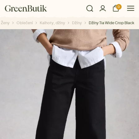
0
Ženy
Oblečení
Kalhoty, džíny
Džíny
Džíny Tia Wide Crop Black