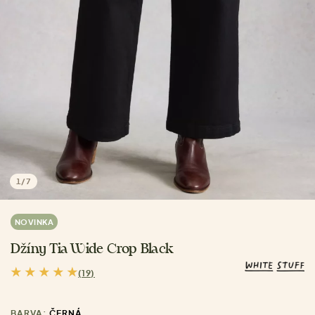
1
/
7
NOVINKA
Džíny Tia Wide Crop Black
(19)
BARVA:
ČERNÁ