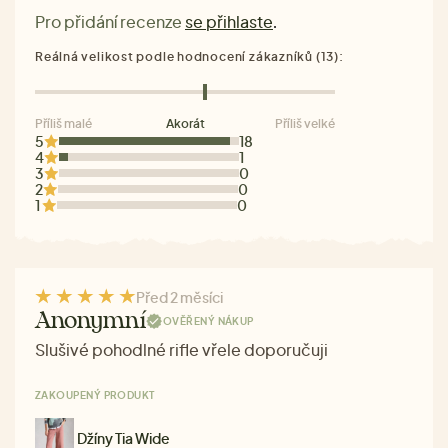
Pro přidání recenze
se přihlaste
.
Reálná velikost podle hodnocení zákazníků (13):
Příliš malé
Akorát
Příliš velké
5
18
4
1
3
0
2
0
1
0
Před 2 měsíci
Anonymní
OVĚŘENÝ NÁKUP
Slušivé pohodlné rifle vřele doporučuji
ZAKOUPENÝ PRODUKT
Džíny Tia Wide