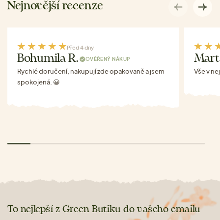
Nejnovější recenze
Před 4 dny
Bohumila R.
Mart
OVĚŘENÝ NÁKUP
Rychlé doručení, nakupují zde opakovaně a jsem
Vše v ne
spokojená. 😀
To nejlepší z Green Butiku do vašeho emailu