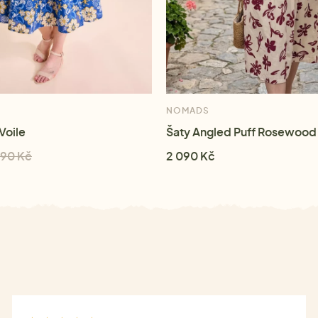
NOMADS
 Voile
Šaty Angled Puff Rosewood
690 Kč
2 090 Kč