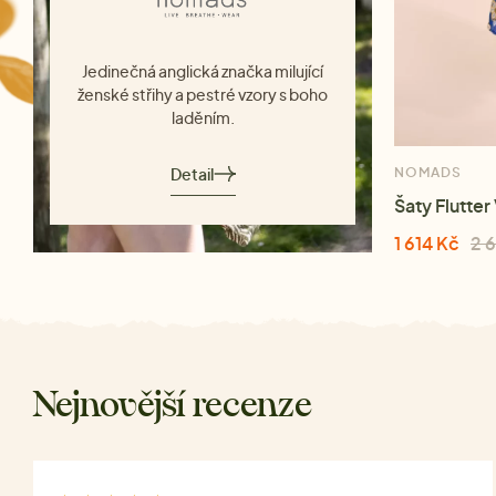
Jedinečná anglická značka milující
ženské střihy a pestré vzory s boho
laděním.
Detail
NOMADS
Šaty Flutter
1 614 Kč
2 
Nejnovější recenze