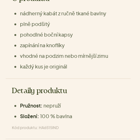
nádherný kabát z ručně tkané bavlny
plně podšitý
pohodlné boční kapsy
zapínání na knoflíky
vhodné na podzim nebo mírnější zimu
každý kus je originál
Detaily produktu
Pružnost:
nepruží
Složení:
100 % bavlna
Kód produktu: HA6515IND