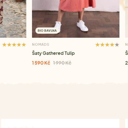
BIO BAVLNA
NOMADS
Šaty Gathered Tulip
Š
1 590 Kč
1 990 Kč
2