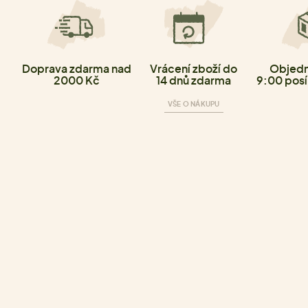
Doprava zdarma nad
Vrácení zboží do
Objedn
2000 Kč
14 dnů zdarma
9:00 posí
VŠE O NÁKUPU