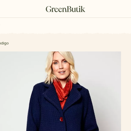
rkové poukazy
ndigo