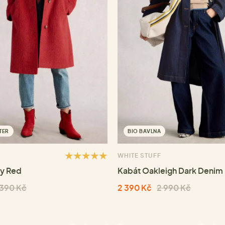
TER
BIO BAVLNA
WHITE STUFF
ey Red
Kabát Oakleigh Dark Denim
 390 Kč
2 390 Kč
2 990 Kč