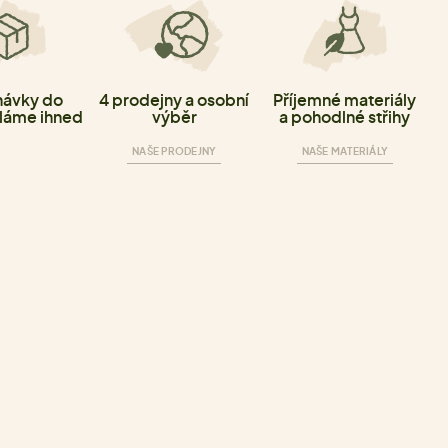
ávky do
4 prodejny a osobní
Příjemné materiály
láme ihned
výběr
a pohodlné střihy
NAŠE PRODEJNY
NAŠE MATERIÁLY