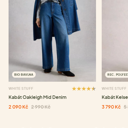
BIO BAVLNA
REC. POLYES
WHITE STUFF
WHITE STUFF
Kabát Oakleigh Mid Denim
Kabát Kels
2 090 Kč
2 990 Kč
3 790 Kč
5