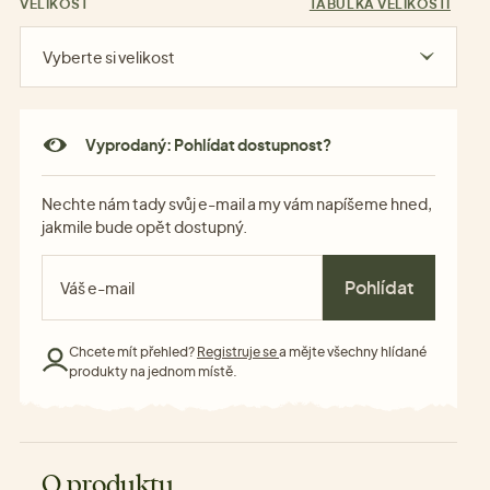
VELIKOST
TABULKA VELIKOSTÍ
Vyberte si velikost
Vyprodaný: Pohlídat dostupnost?
Nechte nám tady svůj e-mail a my vám napíšeme hned,
jakmile bude opět dostupný.
Pohlídat
Chcete mít přehled?
Registruje se
a mějte všechny hlídané
produkty na jednom místě.
O produktu