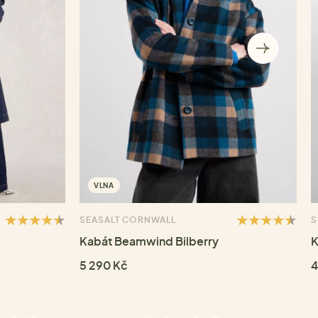
VLNA
SEASALT CORNWALL
S
Kabát Beamwind Bilberry
K
5 290 Kč
4