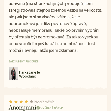
udávané (i na stránkách jiných prodejců jsem
zaregistrovala stejnou zpětnou vazbu na velikosti),
ale pak jsem si na visačce všimla, že je
nepromokavá jen díky povrchové úpravě,
neobsahuje membránu. Takže po prvním vyprání
by přestala být nepromokavá. Za takto vysokou
cenu si pořídím jiný kabát i s membránou, dost
možná i levněji. Takže jsem zklamaná.
ZAKOUPENÝ PRODUKT
Parka Janelle
Woodland
Před 7 měsíci
Anonymní
OVĚŘENÝ NÁKUP