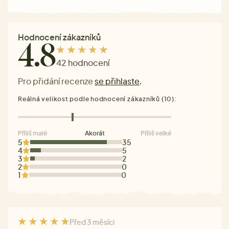
Hodnocení zákazníků
4.8
42 hodnocení
Pro přidání recenze
se přihlaste
.
Reálná velikost podle hodnocení zákazníků (10):
Příliš malé
Akorát
Příliš velké
5
35
4
5
3
2
2
0
1
0
Před 3 měsíci