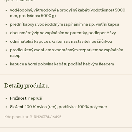
voděodolný, větruodolný a prodyšný kabát (vodotěsnost 5000
mm, prodyšnost 5000 g)
přední kapsy s voděodolným zapínáním na zip, vnitřní kapsa
obousměrný zip se zapínáním na patentky, podlepené švy
odnímatelná kapuce s kšiltem a s nastavitelnou šňůrkou
prodloužený zadní lem s vodotěsným rozparkem se zapínáním
na zip
kapuce a horní polovina kabátu podšitá hebkým fleecem
Detaily produktu
Pružnost:
nepruží
Složení:
100 % nylon (rec); podšívka: 100 % polyester
Kód produktu: B-RN26374-16495