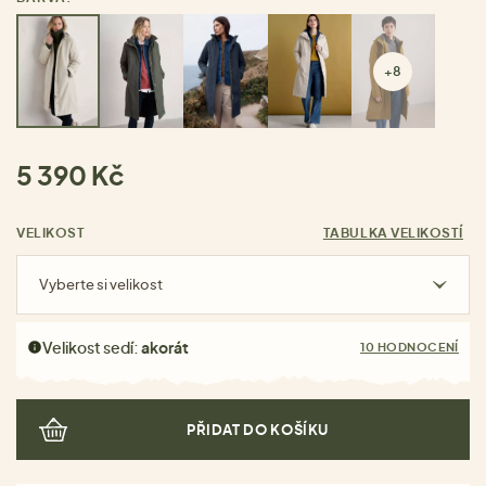
+8
5 390 Kč
VELIKOST
TABULKA VELIKOSTÍ
Vyberte si velikost
Velikost sedí:
akorát
10 HODNOCENÍ
PŘIDAT DO KOŠÍKU