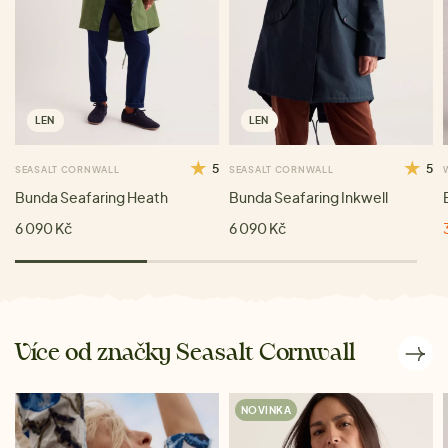
LEN
LEN
5
5
SEASALT CORNWALL
SEASALT CORNWALL
Bunda Seafaring Heath
Bunda Seafaring Inkwell
6 090 Kč
6 090 Kč
Více od značky Seasalt Cornwall
NOVINKA