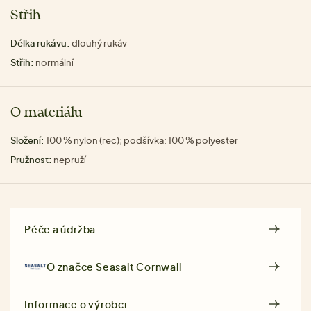
Střih
Délka rukávu:
dlouhý rukáv
Střih:
normální
O materiálu
Složení:
100 % nylon (rec); podšívka: 100 % polyester
Pružnost:
nepruží
Péče a údržba
O značce
Seasalt Cornwall
Informace o výrobci