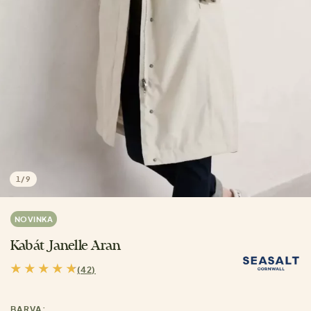
1
/
9
NOVINKA
Kabát Janelle Aran
(42)
BARVA: