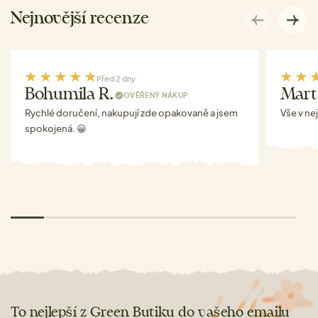
Nejnovější recenze
Před 2 dny
Bohumila R.
Mart
OVĚŘENÝ NÁKUP
Rychlé doručení, nakupují zde opakovaně a jsem
Vše v ne
spokojená. 😀
To nejlepší z Green Butiku do vašeho emailu