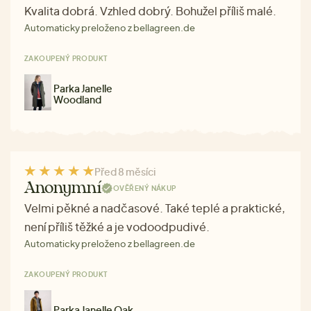
Kvalita dobrá. Vzhled dobrý. Bohužel příliš malé.
Automaticky preloženo z bellagreen.de
ZAKOUPENÝ PRODUKT
Parka Janelle
Woodland
Před 8 měsíci
Anonymní
OVĚŘENÝ NÁKUP
Velmi pěkné a nadčasové. Také teplé a praktické,
není příliš těžké a je vodoodpudivé.
Automaticky preloženo z bellagreen.de
ZAKOUPENÝ PRODUKT
Parka Janelle Oak