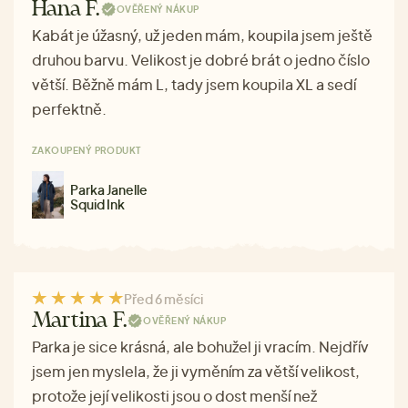
Hana F.
OVĚŘENÝ NÁKUP
Kabát je úžasný, už jeden mám, koupila jsem ještě
druhou barvu. Velikost je dobré brát o jedno číslo
větší. Běžně mám L, tady jsem koupila XL a sedí
perfektně.
ZAKOUPENÝ PRODUKT
Parka Janelle
Squid Ink
Před 6 měsíci
Martina F.
OVĚŘENÝ NÁKUP
Parka je sice krásná, ale bohužel ji vracím. Nejdřív
jsem jen myslela, že ji vyměním za větší velikost,
protože její velikosti jsou o dost menší než