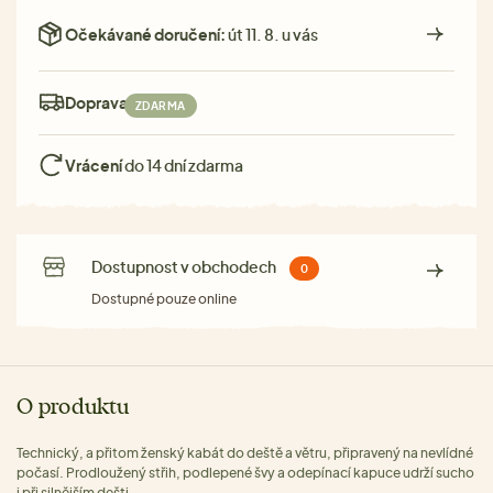
Očekávané doručení:
út 11. 8. u vás
Doprava:
ZDARMA
Vrácení
do 14 dní zdarma
Dostupnost v obchodech
0
Dostupné pouze online
O produktu
Technický, a přitom ženský kabát do deště a větru, připravený na nevlídné
počasí. Prodloužený střih, podlepené švy a odepínací kapuce udrží sucho
i při silnějším dešti.