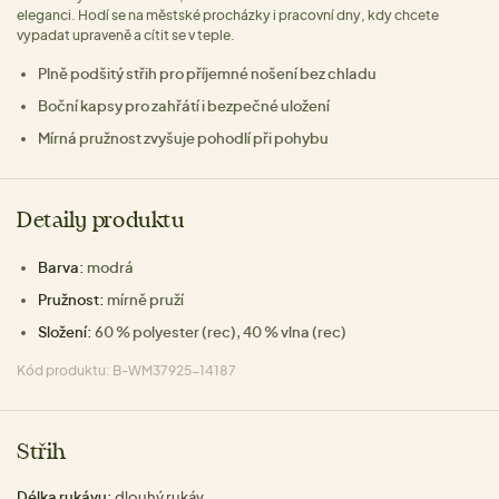
eleganci. Hodí se na městské procházky i pracovní dny, kdy chcete
vypadat upraveně a cítit se v teple.
Plně podšitý střih pro příjemné nošení bez chladu
Boční kapsy pro zahřátí i bezpečné uložení
Mírná pružnost zvyšuje pohodlí při pohybu
Detaily produktu
Barva:
modrá
Pružnost:
mírně pruží
Složení:
60 % polyester (rec), 40 % vlna (rec)
Kód produktu: B-WM37925-14187
Střih
Délka rukávu:
dlouhý rukáv