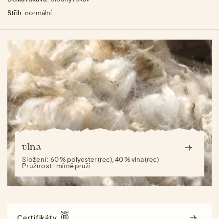
Střih:
normální
vlna
Složení:
60 % polyester (rec), 40 % vlna (rec)
Pružnost:
mírně pruží
Certifikáty