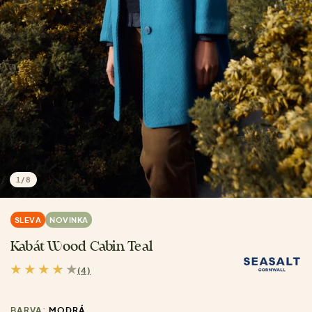
1
/
8
SLEVA
NOVINKA
Kabát Wood Cabin Teal
(4)
BARVA:
MODRÁ