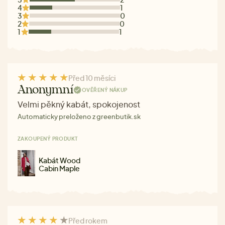
4
1
3
0
2
0
1
1
Před 10 měsíci
Anonymní
OVĚŘENÝ NÁKUP
Velmi pěkný kabát, spokojenost
Automaticky preloženo z greenbutik.sk
ZAKOUPENÝ PRODUKT
Kabát Wood
Cabin Maple
Před rokem