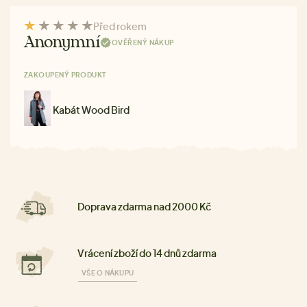
Před rokem
Anonymní
OVĚŘENÝ NÁKUP
ZAKOUPENÝ PRODUKT
Kabát Wood Bird
Doprava zdarma nad 2000 Kč
Vrácení zboží do 14 dnů zdarma
VŠE O NÁKUPU