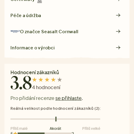
Péče a údržba
O značce
Seasalt Cornwall
Informace o výrobci
Hodnocení zákazníků
3.8
4 hodnocení
Pro přidání recenze
se přihlaste
.
Reálná velikost podle hodnocení zákazníků (2):
Příliš malé
Akorát
Příliš velké
5
2