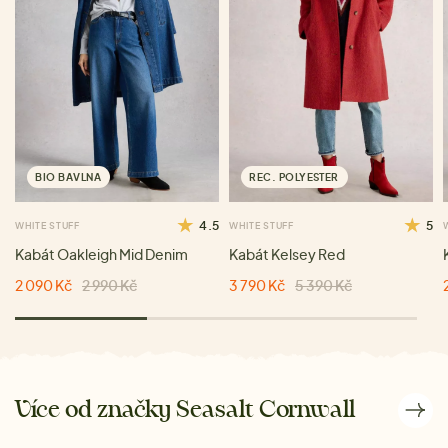
BIO BAVLNA
REC. POLYESTER
4.5
5
WHITE STUFF
WHITE STUFF
Kabát Oakleigh Mid Denim
Kabát Kelsey Red
2 090 Kč
2 990 Kč
3 790 Kč
5 390 Kč
Více od značky Seasalt Cornwall