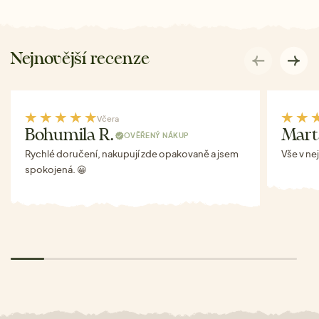
Nejnovější recenze
Včera
Bohumila R.
Mart
OVĚŘENÝ NÁKUP
Rychlé doručení, nakupují zde opakovaně a jsem
Vše v ne
spokojená. 😀