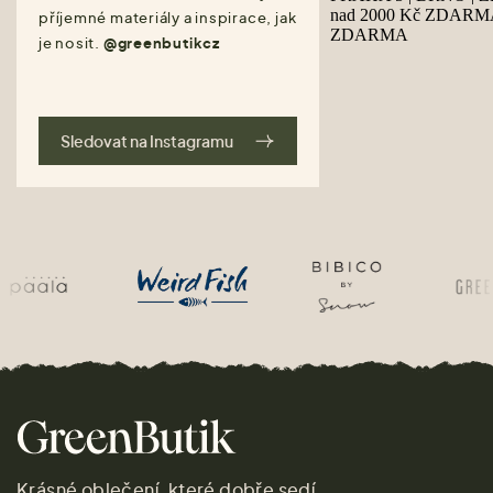
příjemné materiály a inspirace, jak
je nosit.
@greenbutikcz
Sledovat na Instagramu
Krásné oblečení, které dobře sedí.