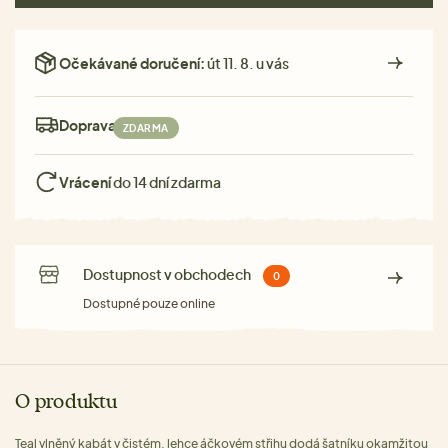
Očekávané doručení:
út 11. 8. u vás
Doprava:
ZDARMA
Vrácení
do 14 dní zdarma
Dostupnost v obchodech
0
Dostupné pouze online
O produktu
Teal vlněný kabát v čistém, lehce áčkovém střihu dodá šatníku okamžitou