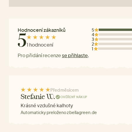
Hodnocení zákazníků
5
4
5
3
2
1 hodnocení
1
Pro přidání recenze
se přihlaste
.
Před měsícem
Stefanie W.
OVĚŘENÝ NÁKUP
Krásné vzdušné kalhoty
Automaticky preloženo z bellagreen.de