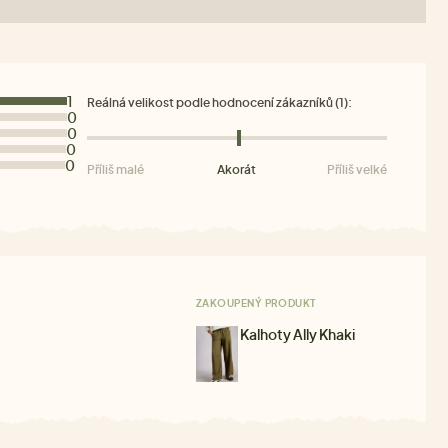
1
Reálná velikost podle hodnocení zákazníků (1):
0
0
0
0
Příliš malé
Akorát
Příliš velké
ZAKOUPENÝ PRODUKT
Kalhoty Ally Khaki