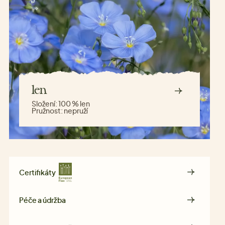
len
Složení:
100 % len
Pružnost:
nepruží
Certifikáty
Péče a údržba