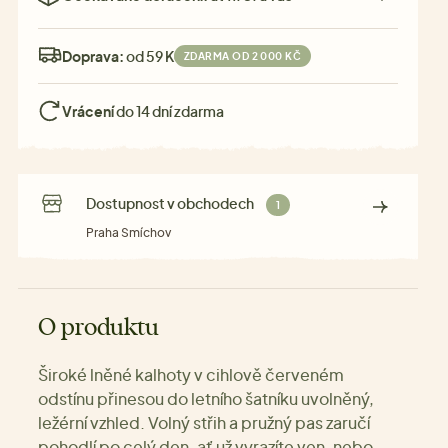
Doprava:
od 59 Kč
ZDARMA OD 2 000 KČ
Vrácení
do 14 dní zdarma
Dostupnost v obchodech
1
Praha Smíchov
O produktu
Široké lněné kalhoty v cihlově červeném
odstínu přinesou do letního šatníku uvolněný,
ležérní vzhled. Volný střih a pružný pas zaručí
pohodlí po celý den, ať už vyrazíte ven, nebo