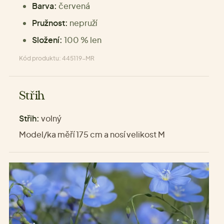
Barva:
červená
Pružnost:
nepruží
Složení:
100 % len
Kód produktu: 445119-MR
Střih
Střih:
volný
Model/ka měří 175 cm a nosí velikost M