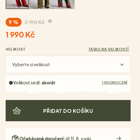
9 %
2 190 Kč
1 990 Kč
VELIKOST
TABULKA VELIKOSTÍ
Vyberte si velikost
Velikost sedí:
akorát
1 HODNOCENÍ
PŘIDAT DO KOŠÍKU
Očekávané doručení:
út 11. 8. u vás