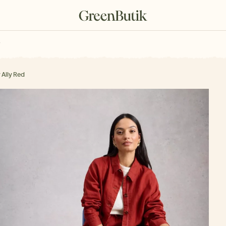
rkové poukazy
 Ally Red