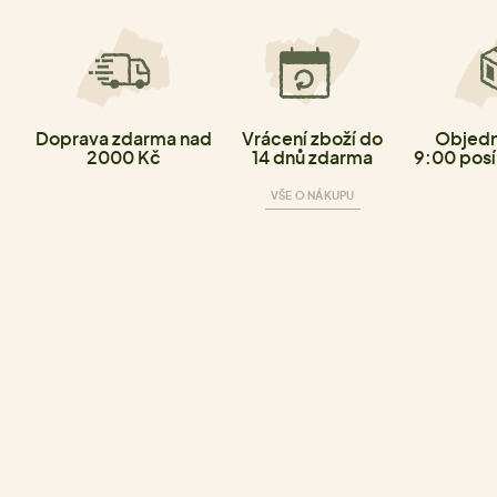
Doprava zdarma nad
Vrácení zboží do
Objedn
2000 Kč
14 dnů zdarma
9:00 posí
VŠE O NÁKUPU