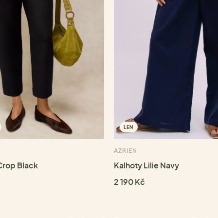
LEN
AZRIEN
 Crop Black
Kalhoty Lilie Navy
2 190 Kč