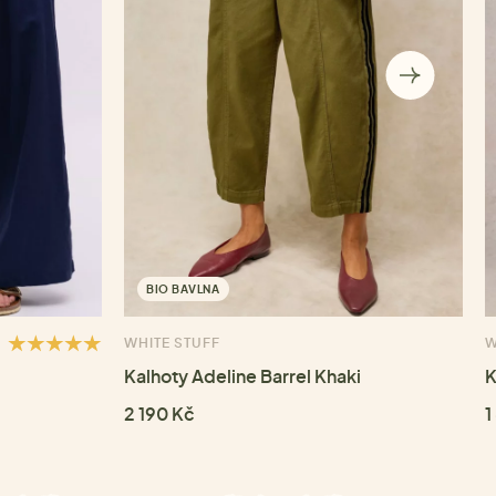
BIO BAVLNA
WHITE STUFF
W
Kalhoty Adeline Barrel Khaki
K
2 190 Kč
1