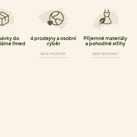
ávky do
4 prodejny a osobní
Příjemné materiály
láme ihned
výběr
a pohodlné střihy
NAŠE PRODEJNY
NAŠE MATERIÁLY