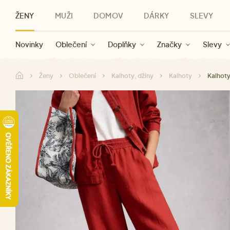
ŽENY
MUŽI
DOMOV
DÁRKY
SLEVY
Novinky
Novinky
Kategorie
Pro ženy
Slevy ženy
Oblečení
Oblečení
Pro muže
Značky
Slevy muži
Doplňky
Značky
Slevy
Pro děti
Slevy
Značky
Pro všechny
Slevy
Dá
Ženy
Oblečení
Kalhoty, džíny
Kalhoty
Kalhoty