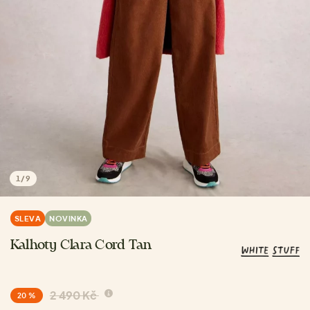
1
/
9
SLEVA
NOVINKA
Kalhoty Clara Cord Tan
2 490 Kč
20 %