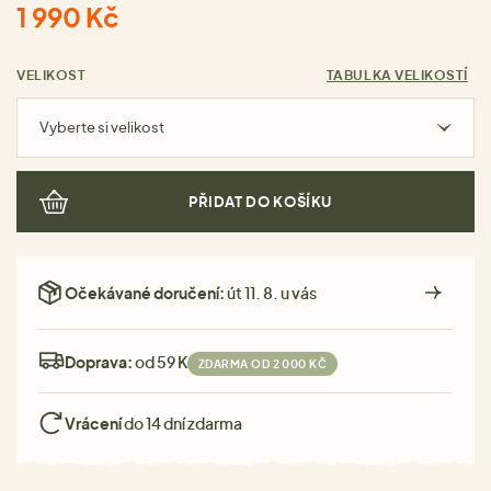
1 990 Kč
VELIKOST
TABULKA VELIKOSTÍ
Vyberte si velikost
PŘIDAT DO KOŠÍKU
Očekávané doručení:
út 11. 8. u vás
Doprava:
od 59 Kč
ZDARMA OD 2 000 KČ
Vrácení
do 14 dní zdarma