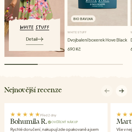
BIO BAVLNA
WHITE STUFF
Detail
Dvojbalení boxerek Hove Black
690 Kč
Nejnovější recenze
Před 2 dny
Bohumila R.
Mart
OVĚŘENÝ NÁKUP
Rychlé doručení, nakupují zde opakovaně a jsem
Vše v ne