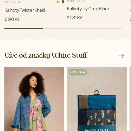
5
WHITE STUFF
WHITE STUFF
Kalhoty Illy Crop Black
Kalhoty Twister Khaki
2 190 Kč
2 190 Kč
Více od značky White Stuff
NOVINKA