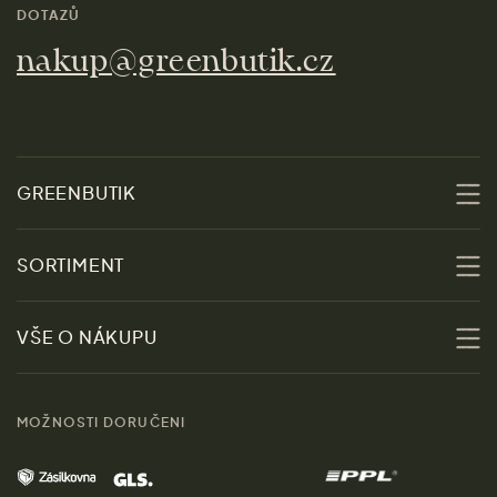
DOTAZŮ
nakup@greenbutik.cz
GREENBUTIK
O nás
SORTIMENT
Udržitelnost
Slevy
VŠE O NÁKUPU
Materiály
Ženy
Průvodce velikostmi
Obchody
MOŽNOSTI DORUČENI
Muži
Vrácení zboží zdarma
Kontakt
Domov