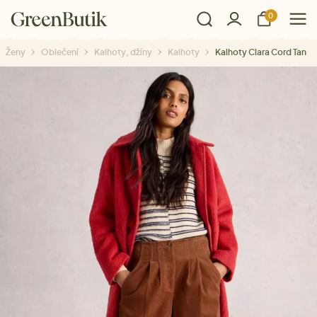
0
Ženy
Oblečení
Kalhoty, džíny
Kalhoty
Kalhoty Clara Cord Tan