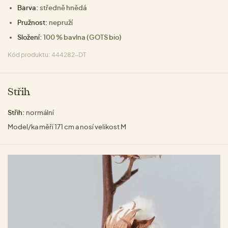
Barva:
středně hnědá
Pružnost:
nepruží
Složení:
100 % bavlna (GOTS bio)
Kód produktu: 444282-DT
Střih
Střih:
normální
Model/ka měří 171 cm a nosí velikost M