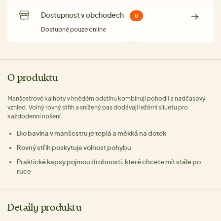
Dostupnost v obchodech
0
Dostupné pouze online
O produktu
Manšestrové kalhoty v hnědém odstínu kombinují pohodlí a nadčasový
vzhled. Volný rovný střih a snížený pas dodávají ležérní siluetu pro
každodenní nošení.
Bio bavlna v manšestru je teplá a měkká na dotek
Rovný střih poskytuje volnost pohybu
Praktické kapsy pojmou drobnosti, které chcete mít stále po
ruce
Detaily produktu