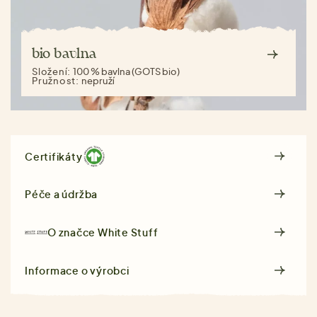
bio bavlna
Složení:
100 % bavlna (GOTS bio)
Pružnost:
nepruží
Certifikáty
Péče a údržba
O značce
White Stuff
Informace o výrobci