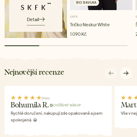
BIO BAVLNA
SKFK
Detail
Tričko Neskur White
1 090 Kč
Nejnovější recenze
Dnes
Bohumila R.
Mart
OVĚŘENÝ NÁKUP
Rychlé doručení, nakupují zde opakovaně a jsem
Vše v ne
spokojená. 😀