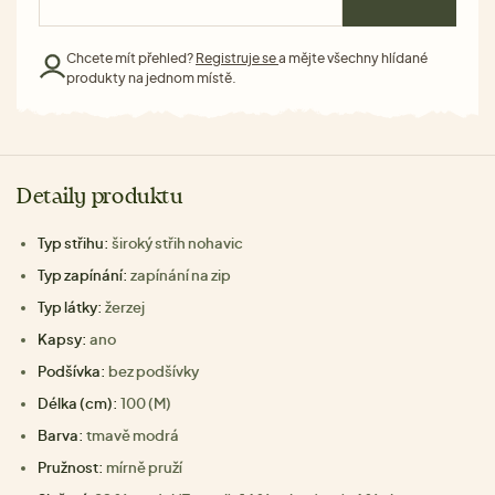
Chcete mít přehled?
Registruje se
a mějte všechny hlídané
produkty na jednom místě.
Detaily produktu
Typ střihu:
široký střih nohavic
Typ zapínání:
zapínání na zip
Typ látky:
žerzej
Kapsy:
ano
Podšívka:
bez podšívky
Délka (cm):
100 (M)
Barva:
tmavě modrá
Pružnost:
mírně pruží