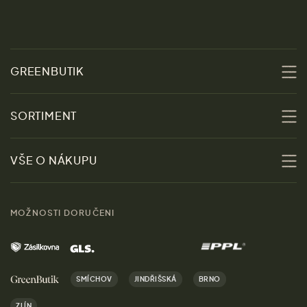
GREENBUTIK
O nás
SORTIMENT
Udržitelnost
Slevy
VŠE O NÁKUPU
Materiály
Ženy
Průvodce velikostmi
Obchody
MOŽNOSTI DORUČENI
Muži
Vrácení zboží zdarma
Kontakt
Domov
Doprava a platba
Kariéra
SMÍCHOV
JINDŘIŠSKÁ
BRNO
Dárky
Výhody nákupu u nás
ZLÍN