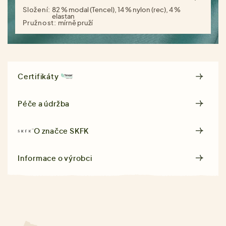
Složení:
82 % modal (Tencel), 14 % nylon (rec), 4 %
elastan
Pružnost:
mírně pruží
Certifikáty
Péče a údržba
O značce
SKFK
Informace o výrobci