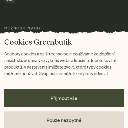
Značky
Pro média
MOŽNOSTI PLATBY
Magazín
Cookies Greenbutik
Soubory cookies a další technologie používáme ke zlepšení
našich služeb, analýze výkonu webu a lepšímu doporučování
produktů. V nastavení si můžete zvolit, které typy cookies
můžeme používat. Svůj souhlas můžete kdykoliv odvolat.
Přijmout vše
Pouze nezbytné