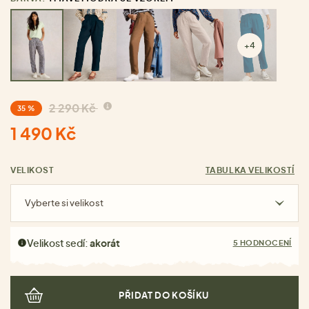
+4
2 290 Kč
35 %
1 490 Kč
VELIKOST
TABULKA VELIKOSTÍ
Vyberte si velikost
Velikost sedí:
akorát
5 HODNOCENÍ
PŘIDAT DO KOŠÍKU