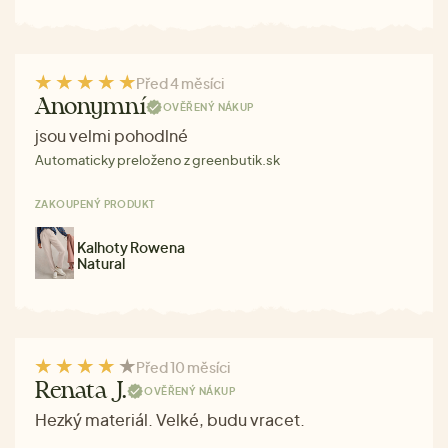
Před 4 měsíci
Anonymní
OVĚŘENÝ NÁKUP
jsou velmi pohodlné
Automaticky preloženo z greenbutik.sk
ZAKOUPENÝ PRODUKT
Kalhoty Rowena
Natural
Před 10 měsíci
Renata J.
OVĚŘENÝ NÁKUP
Hezký materiál. Velké, budu vracet.