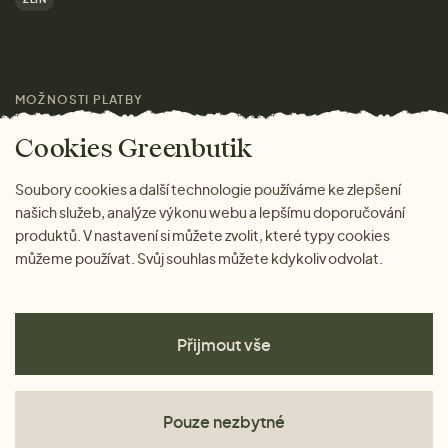
Značky
Pro média
MOŽNOSTI PLATBY
Magazín
Cookies Greenbutik
Soubory cookies a další technologie používáme ke zlepšení
našich služeb, analýze výkonu webu a lepšímu doporučování
produktů. V nastavení si můžete zvolit, které typy cookies
můžeme používat. Svůj souhlas můžete kdykoliv odvolat.
Přijmout vše
Pouze nezbytné