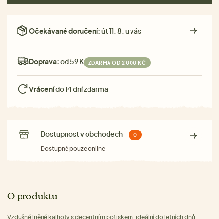
Očekávané doručení:
út 11. 8. u vás
Doprava:
od 59 Kč
ZDARMA OD 2 000 KČ
Vrácení
do 14 dní zdarma
Dostupnost v obchodech
0
Dostupné pouze online
O produktu
Vzdušné lněné kalhoty s decentním potiskem, ideální do letních dnů.