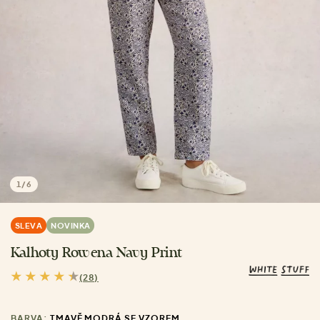
1
/
6
SLEVA
NOVINKA
Kalhoty Rowena Navy Print
(28)
BARVA:
TMAVĚ MODRÁ SE VZOREM