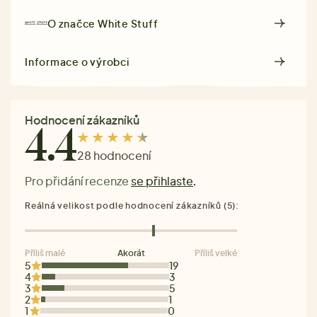
O značce
White Stuff
Informace o výrobci
Hodnocení zákazníků
4.4
28 hodnocení
Pro přidání recenze
se přihlaste
.
Reálná velikost podle hodnocení zákazníků (5):
Příliš malé
Akorát
Příliš velké
5
19
4
3
3
5
2
1
1
0