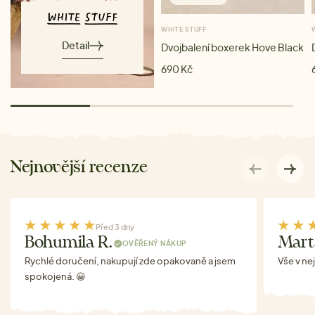
WHITE STUFF
Detail
Dvojbalení boxerek Hove Black
690 Kč
Nejnovější recenze
Před 3 dny
Bohumila R.
Mart
OVĚŘENÝ NÁKUP
Rychlé doručení, nakupují zde opakovaně a jsem
Vše v ne
spokojená. 😀