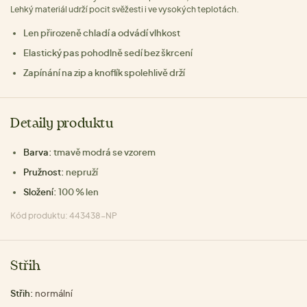
Lehký materiál udrží pocit svěžesti i ve vysokých teplotách.
Len přirozeně chladí a odvádí vlhkost
Elastický pas pohodlně sedí bez škrcení
Zapínání na zip a knoflík spolehlivě drží
Detaily produktu
Barva:
tmavě modrá se vzorem
Pružnost:
nepruží
Složení:
100 % len
Kód produktu: 443438-NP
Střih
Střih:
normální