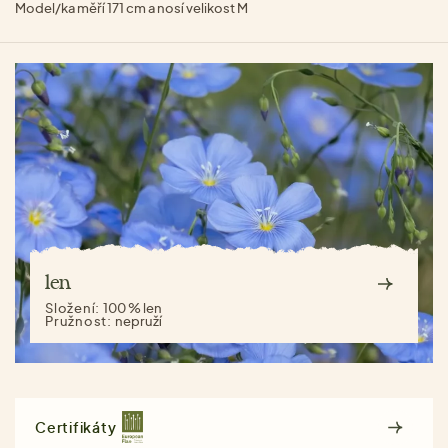
Model/ka měří 171 cm a nosí velikost M
len
Složení:
100 % len
Pružnost:
nepruží
Certifikáty