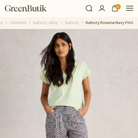
0
ny
Oblečení
Kalhoty, džíny
Kalhoty
Kalhoty Rowena Navy Print