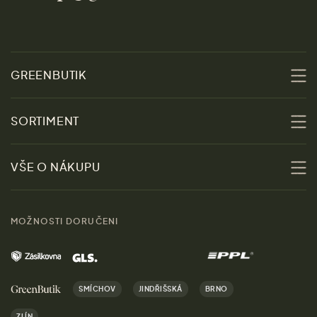
GREENBUTIK
O nás
SORTIMENT
Udržitelnost
Slevy
VŠE O NÁKUPU
Materiály
Ženy
Průvodce velikostmi
Obchody
MOŽNOSTI DORUČENI
Muži
Vrácení zboží zdarma
Kontakt
Domov
Doprava a platba
Kariéra
SMÍCHOV
JINDŘIŠSKÁ
BRNO
Dárky
Výhody nákupu u nás
ZLÍN