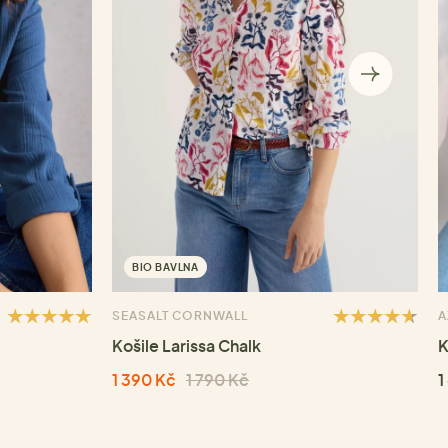
BIO BAVLNA
SEASALT CORNWALL
A
Košile Larissa Chalk
K
1 390 Kč
1 790 Kč
1