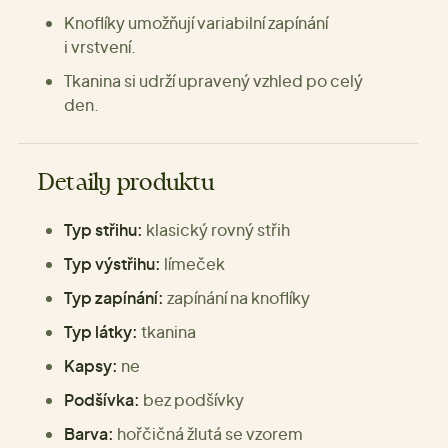
Knoflíky umožňují variabilní zapínání
i vrstvení.
Tkanina si udrží upravený vzhled po celý
den.
Detaily produktu
Typ střihu:
klasický rovný střih
Typ výstřihu:
límeček
Typ zapínání:
zapínání na knoflíky
Typ látky:
tkanina
Kapsy:
ne
Podšívka:
bez podšívky
Barva:
hořčičná žlutá se vzorem