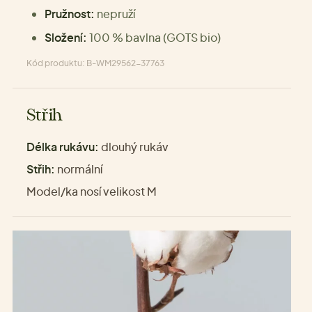
Pružnost:
nepruží
Složení:
100 % bavlna (GOTS bio)
Kód produktu: B-WM29562-37763
Střih
Délka rukávu:
dlouhý rukáv
Střih:
normální
Model/ka nosí velikost M