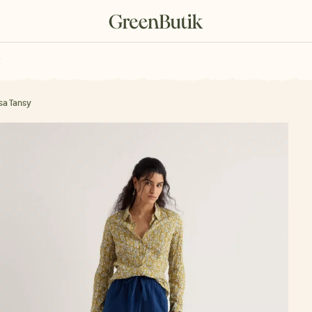
rkové poukazy
ssa Tansy