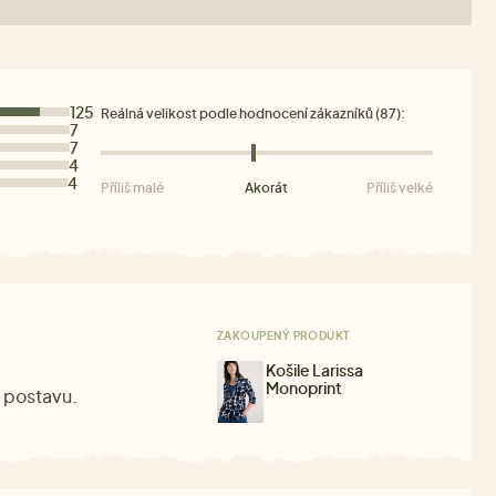
125
Reálná velikost podle hodnocení zákazníků (87):
7
7
4
4
Příliš malé
Akorát
Příliš velké
ZAKOUPENÝ PRODUKT
Košile Larissa
Monoprint
l postavu.