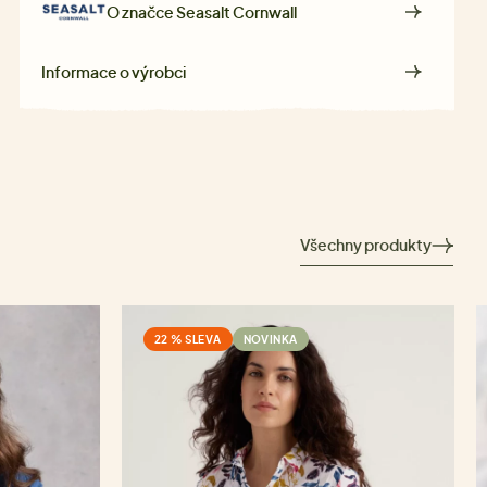
O značce
Seasalt Cornwall
Informace o výrobci
Všechny produkty
22 % SLEVA
NOVINKA