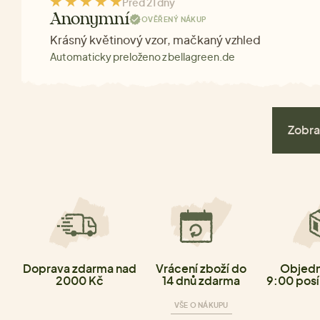
Před 21 dny
Anonymní
OVĚŘENÝ NÁKUP
Krásný květinový vzor, mačkaný vzhled
Automaticky preloženo z bellagreen.de
Zobra
Doprava zdarma nad
Vrácení zboží do
Objedn
2000 Kč
14 dnů zdarma
9:00 posí
VŠE O NÁKUPU