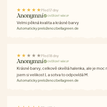
Před 17 dny
Anonymní
OVĚŘENÝ NÁKUP
Velmi pěkná kvalita a krásné barvy
Automaticky preloženo z bellagreen.de
Před 18 dny
Anonymní
OVĚŘENÝ NÁKUP
Krásné barvy, celkově skvělá halenka, ale je moc
jsem si velikost L a sotva to odpovídá M.
Automaticky preloženo z bellagreen.de