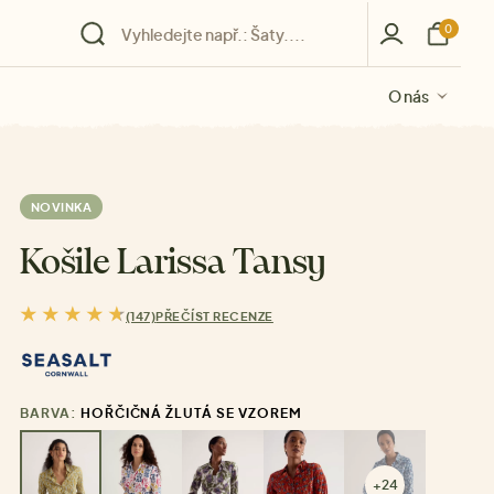
0
O nás
O nás
O nás
O nás
O nás
NOVINKA
Košile Larissa Tansy
(147)
PŘEČÍST RECENZE
BARVA:
HOŘČIČNÁ ŽLUTÁ SE VZOREM
+24