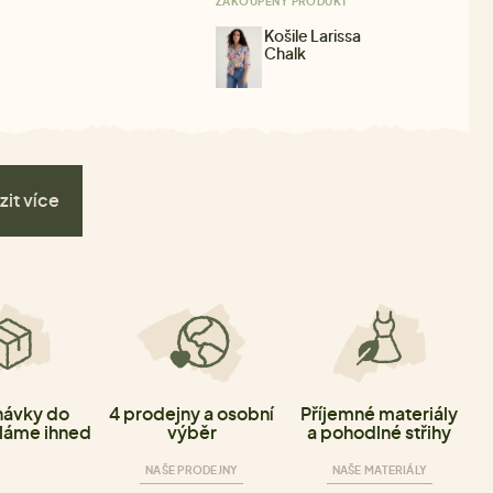
ZAKOUPENÝ PRODUKT
Košile Larissa
Chalk
zit více
ávky do
4 prodejny a osobní
Příjemné materiály
láme ihned
výběr
a pohodlné střihy
NAŠE PRODEJNY
NAŠE MATERIÁLY