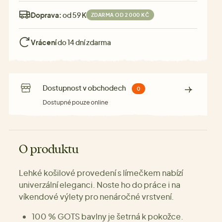
Doprava:
od 59 Kč
ZDARMA OD 2 000 KČ
Vrácení
do 14 dní zdarma
Dostupnost v obchodech
0
Dostupné pouze online
O produktu
Lehké košilové provedení s límečkem nabízí
univerzální eleganci. Noste ho do práce i na
víkendové výlety pro nenáročné vrstvení.
100 % GOTS bavlny je šetrná k pokožce.