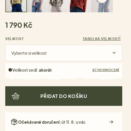
1 790 Kč
VELIKOST
TABULKA VELIKOSTÍ
Vyberte si velikost
Velikost sedí:
akorát
87 HODNOCENÍ
PŘIDAT DO KOŠÍKU
Očekávané doručení:
út 11. 8. u vás