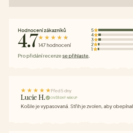
Hodnocení zákazníků
5
4
4.7
3
2
147 hodnocení
1
Pro přidání recenze
se přihlaste
.
Před 5 dny
Lucie H.
OVĚŘENÝ NÁKUP
Košile je vypasovaná. Střih je zvolen, aby obepína