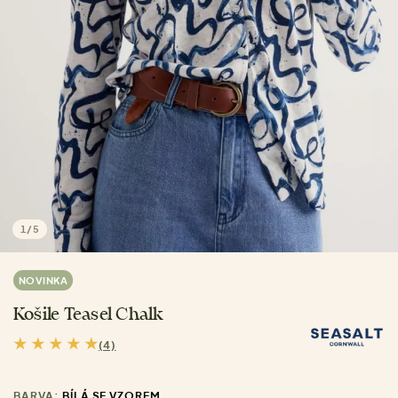
1
/
5
NOVINKA
Košile Teasel Chalk
(4)
BARVA:
BÍLÁ SE VZOREM