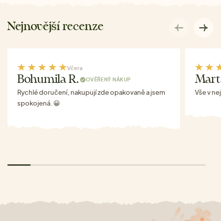
Nejnovější recenze
Včera
Bohumila R.
Mart
OVĚŘENÝ NÁKUP
Rychlé doručení, nakupují zde opakovaně a jsem
Vše v ne
spokojená. 😀