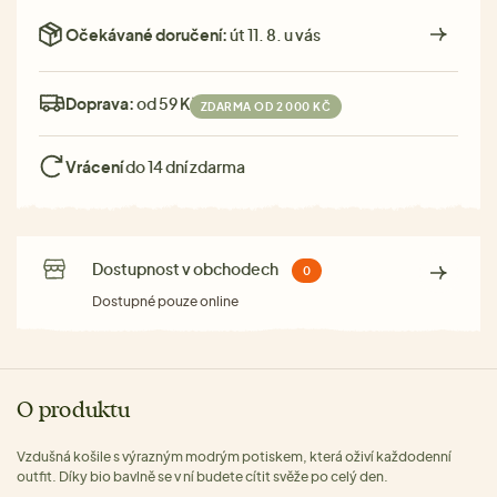
Očekávané doručení:
út 11. 8. u vás
Doprava:
od 59 Kč
ZDARMA OD 2 000 KČ
Vrácení
do 14 dní zdarma
Dostupnost v obchodech
0
Dostupné pouze online
O produktu
Vzdušná košile s výrazným modrým potiskem, která oživí každodenní
outfit. Díky bio bavlně se v ní budete cítit svěže po celý den.