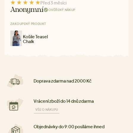
Před 3 měsíci
Anonymní
OVĚŘENÝ NÁKUP
ZAKOUPENÝ PRODUKT
Košile Teasel
Chalk
Doprava zdarma nad 2000 Kč
Vrácení zboží do 14 dnů zdarma
VŠE O NÁKUPU
Objednávky do 9:00 posíláme ihned