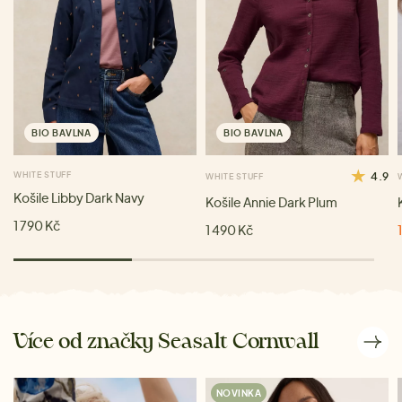
BIO BAVLNA
BIO BAVLNA
WHITE STUFF
4.9
WHITE STUFF
Košile Libby Dark Navy
Košile Annie Dark Plum
1 790 Kč
1 490 Kč
Více od značky Seasalt Cornwall
NOVINKA