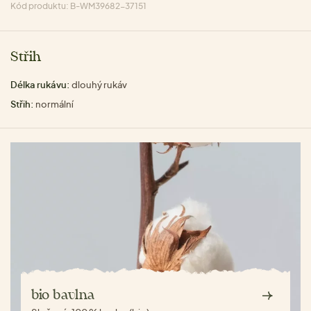
Kód produktu: B-WM39682-37151
Střih
Délka rukávu:
dlouhý rukáv
Střih:
normální
bio bavlna