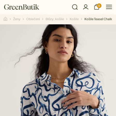
0
Ženy
Oblečení
Blůzy, košile
Košile
Košile Teasel Chalk