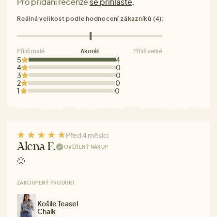
Pro přidání recenze
se přihlaste
.
Reálná velikost podle hodnocení zákazníků (4):
Příliš malé
Akorát
Příliš velké
5
4
4
0
3
0
2
0
1
0
Před 4 měsíci
Alena F.
OVĚŘENÝ NÁKUP
🙂
ZAKOUPENÝ PRODUKT
Košile Teasel
Chalk