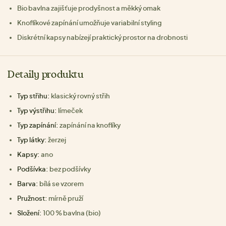
Bio bavlna zajišťuje prodyšnost a měkký omak
Knoflíkové zapínání umožňuje variabilní styling
Diskrétní kapsy nabízejí praktický prostor na drobnosti
Detaily produktu
Typ střihu:
klasický rovný střih
Typ výstřihu:
límeček
Typ zapínání:
zapínání na knoflíky
Typ látky:
žerzej
Kapsy:
ano
Podšívka:
bez podšívky
Barva:
bílá se vzorem
Pružnost:
mírně pruží
Složení:
100 % bavlna (bio)