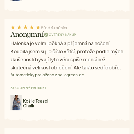
Před 4 měsíci
Anonymní
OVĚŘENÝ NÁKUP
Halenka je velmi pěkná a příjemná na nošení.
Koupila jsem si ji o číslo větší, protože podle mých
zkušeností bývají tyto věci spíše menší než
skutečná velikost oblečení. Ale takto sedí dobře.
Automaticky preloženo z bellagreen.de
ZAKOUPENÝ PRODUKT
Košile Teasel
Chalk