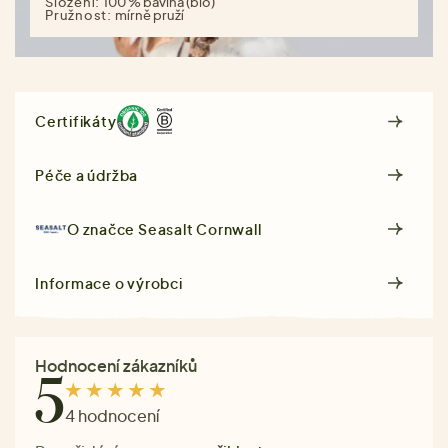
Složení:
100 % bavlna (bio)
Pružnost:
mírně pruží
Certifikáty
Péče a údržba
O značce
Seasalt Cornwall
Informace o výrobci
Hodnocení zákazníků
5
4 hodnocení