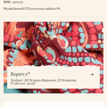
Střih:
upnutý
Model/ka měří 175 cm a nosí velikost M
Repreve®
Složení:
80 % nylon (Repreve), 20 % elastan
Pružnost:
pruží