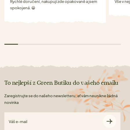
Rychlé doručení, nakupují zde opakovaně a jsem
Vše v ne
spokojená. 😀
To nejlepší z Green Butiku do vašeho emailu
Zaregistrujte se do našeho newsletteru, ať vám neunikne žádná
novinka
Váš e-mail