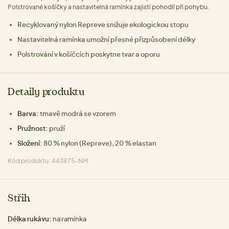
Polstrované košíčky a nastavitelná ramínka zajistí pohodlí při pohybu.
Recyklovaný nylon Repreve snižuje ekologickou stopu
Nastavitelná ramínka umožní přesné přizpůsobení délky
Polstrování v košíčcích poskytne tvar a oporu
Detaily produktu
Barva:
tmavě modrá se vzorem
Pružnost:
pruží
Složení:
80 % nylon (Repreve), 20 % elastan
Kód produktu: 443875-NM
Střih
Délka rukávu:
na ramínka