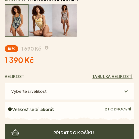
1 690 Kč
18 %
1 390 Kč
VELIKOST
TABULKA VELIKOSTÍ
Vyberte si velikost
Velikost sedí:
akorát
2 HODNOCENÍ
PŘIDAT DO KOŠÍKU