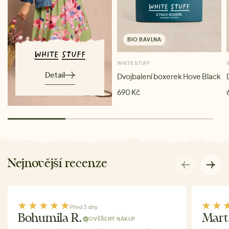
BIO BAVLNA
WHITE STUFF
Detail
Dvojbalení boxerek Hove Black
690 Kč
Nejnovější recenze
Před 3 dny
Bohumila R.
Mart
OVĚŘENÝ NÁKUP