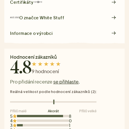
Certifikáty
O značce
White Stuff
Informace o výrobci
Hodnocení zákazníků
4.8
9 hodnocení
Pro přidání recenze
se přihlaste
.
Reálná velikost podle hodnocení zákazníků (2):
Příliš malé
Akorát
Příliš velké
5
8
4
0
3
1