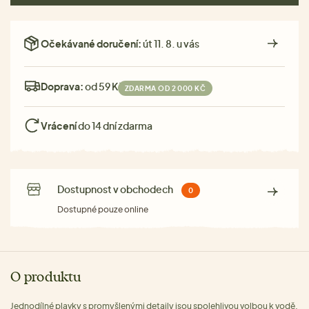
Očekávané doručení:
út 11. 8. u vás
Doprava:
od 59 Kč
ZDARMA OD 2 000 KČ
Vrácení
do 14 dní zdarma
Dostupnost v obchodech
0
Dostupné pouze online
O produktu
Jednodílné plavky s promyšlenými detaily jsou spolehlivou volbou k vodě.