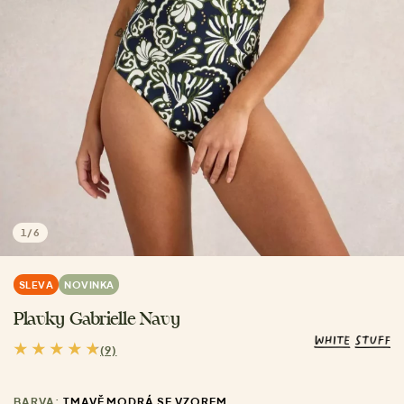
1
/
6
SLEVA
NOVINKA
Plavky Gabrielle Navy
(9)
BARVA:
TMAVĚ MODRÁ SE VZOREM