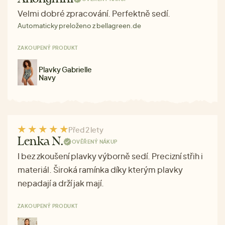
Velmi dobré zpracování. Perfektně sedí.
Automaticky preloženo z bellagreen.de
ZAKOUPENÝ PRODUKT
Plavky Gabrielle
Navy
Před 2 lety
Lenka N.
OVĚŘENÝ NÁKUP
I bez zkoušení plavky výborně sedí. Precizní střih i
materiál. Široká ramínka díky kterým plavky
nepadají a drží jak mají.
ZAKOUPENÝ PRODUKT