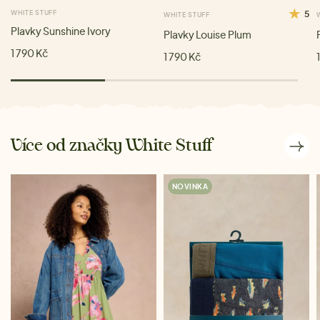
WHITE STUFF
5
WHITE STUFF
Plavky Sunshine Ivory
Plavky Louise Plum
1 790 Kč
1 790 Kč
Více od značky White Stuff
NOVINKA