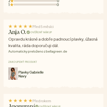
2
0
1
0
Před 5 měsíci
Anja O.
OVĚŘENÝ NÁKUP
Opravdu krásné a dobře padnoucí plavky, úžasná
kvalita, ráda doporučuji dál.
Automaticky preloženo z bellagreen.de
ZAKOUPENÝ PRODUKT
Plavky Gabrielle
Navy
Před rokem
Anonymní
OVĚŘENÝ NÁKUP