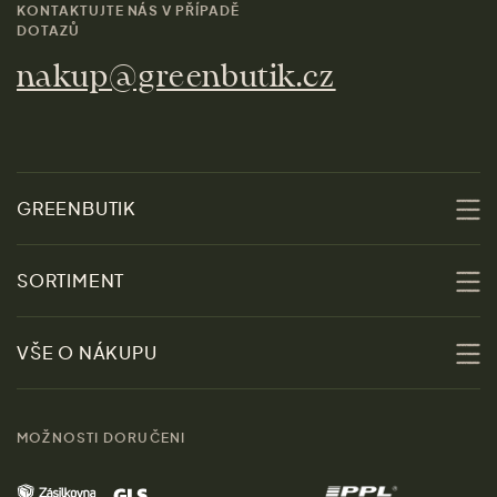
KONTAKTUJTE NÁS V PŘÍPADĚ
DOTAZŮ
nakup@greenbutik.cz
GREENBUTIK
O nás
SORTIMENT
Udržitelnost
Slevy
VŠE O NÁKUPU
Materiály
Ženy
Průvodce velikostmi
Obchody
MOŽNOSTI DORUČENI
Muži
Vrácení zboží zdarma
Kontakt