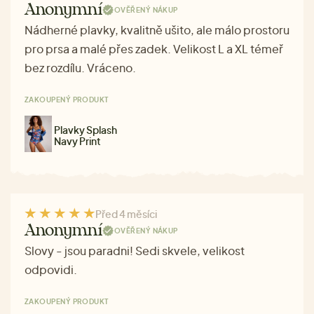
Anonymní
OVĚŘENÝ NÁKUP
Nádherné plavky, kvalitně ušito, ale málo prostoru
pro prsa a malé přes zadek. Velikost L a XL témeř
bez rozdílu. Vráceno.
ZAKOUPENÝ PRODUKT
Plavky Splash
Navy Print
Před 4 měsíci
Anonymní
OVĚŘENÝ NÁKUP
Slovy - jsou paradni! Sedi skvele, velikost
odpovidi.
ZAKOUPENÝ PRODUKT