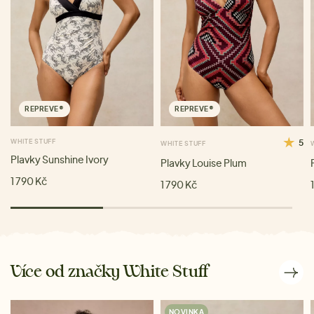
REPREVE®
REPREVE®
WHITE STUFF
5
WHITE STUFF
Plavky Sunshine Ivory
Plavky Louise Plum
1 790 Kč
1 790 Kč
Více od značky White Stuff
NOVINKA