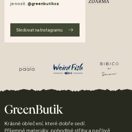
je nosit.
@greenbutikcz
Sledovat na Instagramu
Krásné oblečení, které dobře sedí.
Příjemné materiály, pohodlné střihy a pečlivě