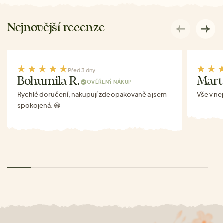
Nejnovější recenze
Před 3 dny
Bohumila R.
Mart
OVĚŘENÝ NÁKUP
Rychlé doručení, nakupují zde opakovaně a jsem
Vše v ne
spokojená. 😀