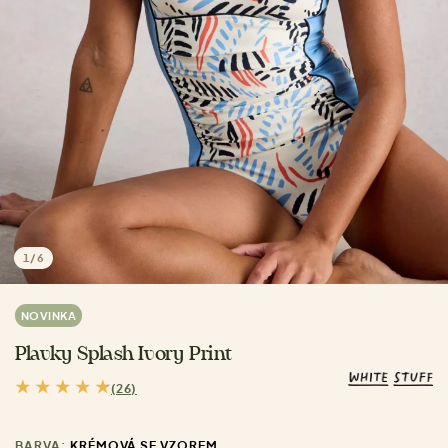
1
/
6
NOVINKA
Plavky Splash Ivory Print
(26)
BARVA:
KRÉMOVÁ SE VZOREM