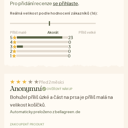
Pro přidání recenze
se přihlaste
.
Reálná velikost podle hodnocení zákazníků (16):
Příliš malé
Akorát
Příliš velké
5
23
4
0
3
3
2
0
1
0
Před 2 měsíci
Anonymní
OVĚŘENÝ NÁKUP
Bohužel příliš úzké a část na prsa je příliš malá na
velikost košíčků.
Automaticky preloženo z bellagreen.de
ZAKOUPENÝ PRODUKT