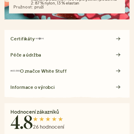
2: 87 % nylon, 13 % elastan
Pružnost:
pruží
Certifikáty
Péče a údržba
O značce
White Stuff
Informace o výrobci
Hodnocení zákazníků
4.8
26 hodnocení