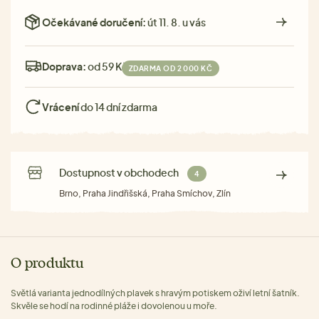
Očekávané doručení:
út 11. 8. u vás
Doprava:
od 59 Kč
ZDARMA OD 2 000 KČ
Vrácení
do 14 dní zdarma
Dostupnost v obchodech
4
Brno, Praha Jindřišská, Praha Smíchov, Zlín
O produktu
Světlá varianta jednodílných plavek s hravým potiskem oživí letní šatník.
Skvěle se hodí na rodinné pláže i dovolenou u moře.