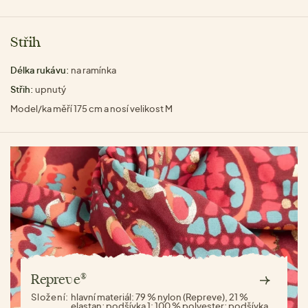
Střih
Délka rukávu:
na ramínka
Střih:
upnutý
Model/ka měří 175 cm a nosí velikost M
Repreve®
Složení:
hlavní materiál: 79 % nylon (Repreve), 21 %
elastan; podšívka 1: 100 % polyester; podšívka