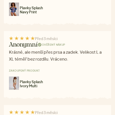
Plavky Splash
Navy Print
Před 3 měsíci
Anonymní
OVĚŘENÝ NÁKUP
Krásné, ale menší přes prsa a zadek. Velikost L a
XL téměř bez rozdílu. Vráceno.
ZAKOUPENÝ PRODUKT
Plavky Splash
Ivory Multi
Před 3 měsíci