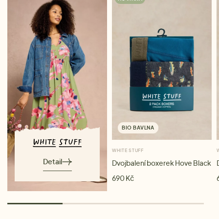
BIO BAVLNA
WHITE STUFF
Detail
Dvojbalení boxerek Hove Black
690 Kč