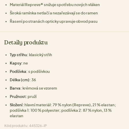
Materiál Repreve® snižuje spotřebu nových vláken
Široká ramínka netlačí a nezařezávají se do ramen
Řasení po stranách opticky upravuje obvod pasu
Detaily produktu
Typ střihu:
klasický střih
Kapsy:
ne
Podšívka:
s podšívkou
Délka (cm):
36
Barva:
krémová se vzorem
Pružnost:
pruží
Složení:
hlavní materiál: 79 % nylon (Repreve), 21 % elastan;
podšívka 1: 100 % polyester; podšívka 2: 87 % nylon, 13 %
elastan
Kód produktu: 445326-IP