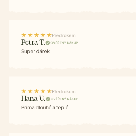
Před rokem
Petra T.
OVĚŘENÝ NÁKUP
Super dárek
Před rokem
Hana V.
OVĚŘENÝ NÁKUP
Prima dlouhé a teplé.