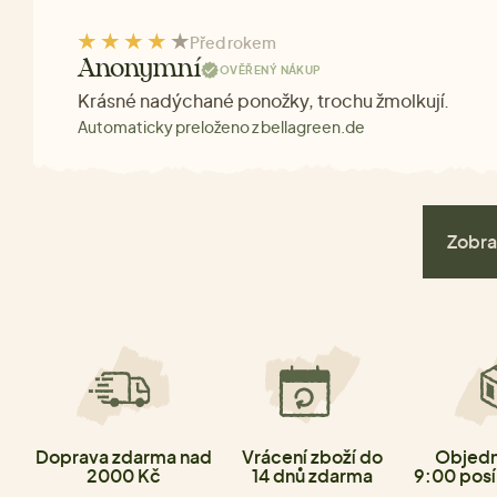
Před rokem
Anonymní
OVĚŘENÝ NÁKUP
Krásné nadýchané ponožky, trochu žmolkují.
Automaticky preloženo z bellagreen.de
Zobra
Doprava zdarma nad
Vrácení zboží do
Objedn
2000 Kč
14 dnů zdarma
9:00 posí