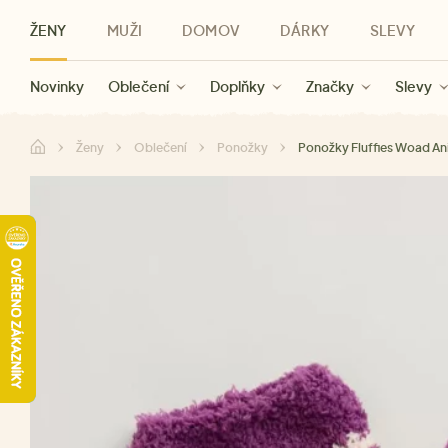
ŽENY
MUŽI
DOMOV
DÁRKY
SLEVY
Novinky
Novinky
Kategorie
Pro ženy
Slevy ženy
Oblečení
Oblečení
Pro muže
Značky
Slevy muži
Doplňky
Značky
Slevy
Pro děti
Slevy
Značky
Pro všechny
Slevy
Dá
Ženy
Oblečení
Ponožky
Ponožky Fluffies Woad An