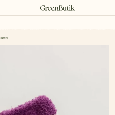
rkové poukazy
iseed