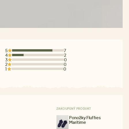
5
7
4
2
3
0
2
0
1
0
ZAKOUPENÝ PRODUKT
Ponožky Fluffies
Maritime