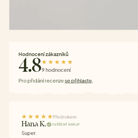
Hodnocení zákazníků
4.8
9 hodnocení
Pro přidání recenze
se přihlaste
.
Před rokem
Hana K.
OVĚŘENÝ NÁKUP
Super.