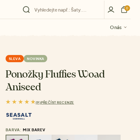
0
O nás
O nás
O nás
O nás
O nás
SLEVA
NOVINKA
Ponožky Fluffies Woad
Aniseed
(9)
PŘEČÍST RECENZE
BARVA:
MIX BAREV