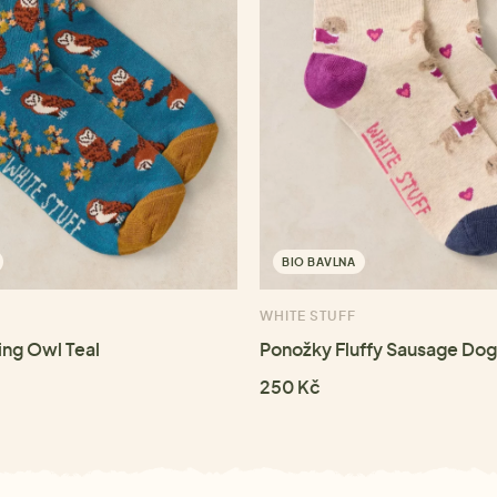
BIO BAVLNA
WHITE STUFF
ing Owl Teal
Ponožky Fluffy Sausage Dog
250 Kč