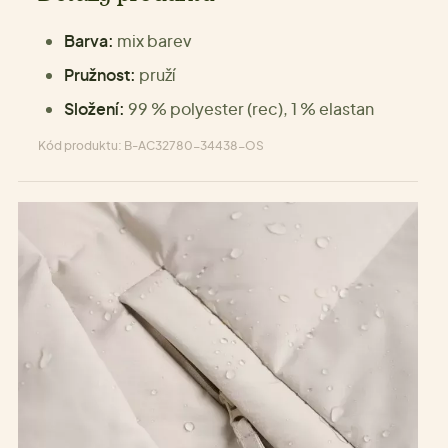
Barva:
mix barev
Pružnost:
pruží
Složení:
99 % polyester (rec), 1 % elastan
Kód produktu: B-AC32780-34438-OS