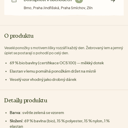
4
Brno, Praha Jindřišská, Praha Smíchov, Zlín
O produktu
Veselé ponožky s motivem lišky rozzáří každý den. Žebrovaný lem a jemný
úplet se postarají o pohodlí po celý den.
69 % bio bavlny (certifikace OCS 100) — měkký dotek
Elastan v lemu pomáhá ponožkám držet na místě
Veselý vzor vhodný jako drobný dárek
Detaily produktu
Barva:
světle zelená se vzorem
Složení:
69 % bavlna (bio), 15 % polyester, 15 % nylon, 1 %
elastan