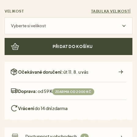
VELIKOST
TABULKA VELIKOSTÍ
Vyberte si velikost
PŘIDAT DO KOŠÍKU
Očekávané doručení:
út 11. 8. u vás
Doprava:
od 59 Kč
ZDARMA OD 2 000 KČ
Vrácení
do 14 dní zdarma
Dostupnost v obchodech