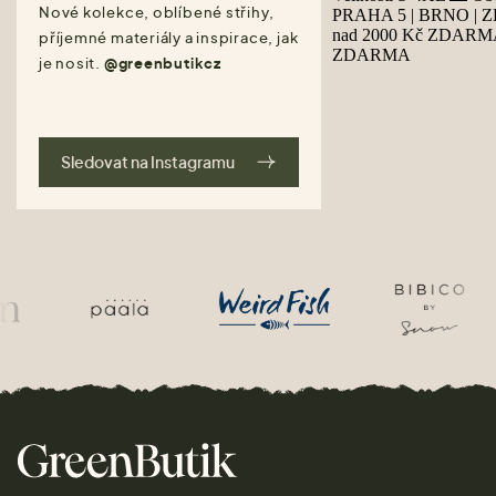
Nové kolekce, oblíbené střihy,
příjemné materiály a inspirace, jak
je nosit.
@greenbutikcz
Sledovat na Instagramu