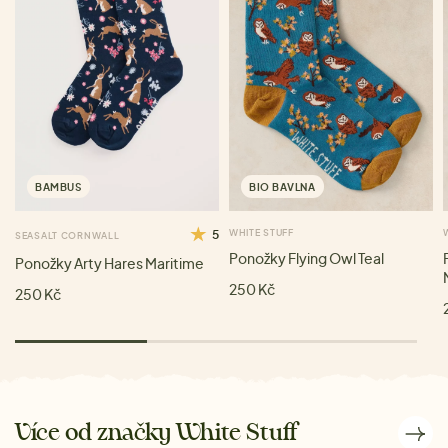
BAMBUS
BIO BAVLNA
5
WHITE STUFF
SEASALT CORNWALL
Ponožky Flying Owl Teal
Ponožky Arty Hares Maritime
250 Kč
250 Kč
Více od značky White Stuff