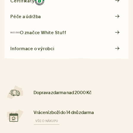
Certifikáty
Péče a údržba
O značce
White Stuff
Informace o výrobci
Doprava zdarma nad 2000 Kč
Vrácení zboží do 14 dnů zdarma
VŠE O NÁKUPU