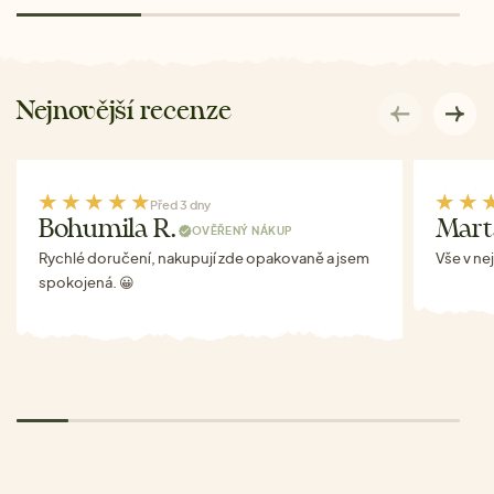
Nejnovější recenze
Před 3 dny
Bohumila R.
Mart
OVĚŘENÝ NÁKUP
Rychlé doručení, nakupují zde opakovaně a jsem
Vše v ne
spokojená. 😀