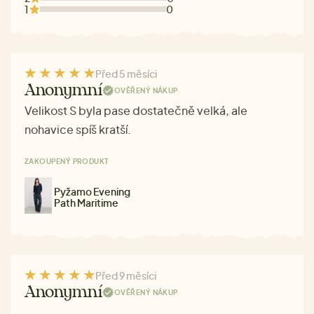
1
0
Před 5 měsíci
Anonymní
OVĚŘENÝ NÁKUP
Velikost S byla pase dostatečně velká, ale
nohavice spíš kratší.
ZAKOUPENÝ PRODUKT
Pyžamo Evening
Path Maritime
Před 9 měsíci
Anonymní
OVĚŘENÝ NÁKUP