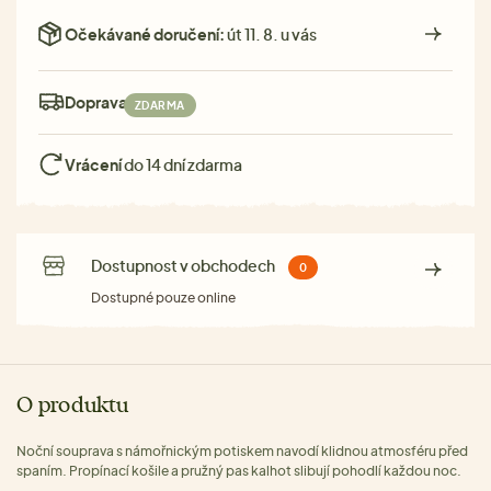
Očekávané doručení:
út 11. 8. u vás
Doprava:
ZDARMA
Vrácení
do 14 dní zdarma
Dostupnost v obchodech
0
Dostupné pouze online
O produktu
Noční souprava s námořnickým potiskem navodí klidnou atmosféru před
spaním. Propínací košile a pružný pas kalhot slibují pohodlí každou noc.