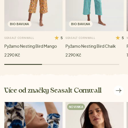
BIO BAVLNA
BIO BAVLNA
5
5
SEASALT CORNWALL
SEASALT CORNWALL
Pyžamo Nesting Bird Mango
Pyžamo Nesting Bird Chalk
2 290 Kč
2 290 Kč
Více od značky Seasalt Cornwall
NOVINKA