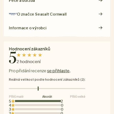
Péče a údržba
O značce
Seasalt Cornwall
Informace o výrobci
Hodnocení zákazníků
5
2 hodnocení
Pro přidání recenze
se přihlaste
.
Reálná velikost podle hodnocení zákazníků (2):
Příliš malé
Akorát
Příliš velké
5
2
4
0
3
0
2
0