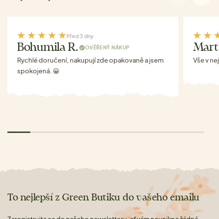
Před 3 dny
Bohumila R.
Mart
OVĚŘENÝ NÁKUP
Rychlé doručení, nakupují zde opakovaně a jsem
Vše v ne
spokojená. 😀
To nejlepší z Green Butiku do vašeho emailu
Zaregistrujte se do našeho newsletteru, ať vám neunikne žádná