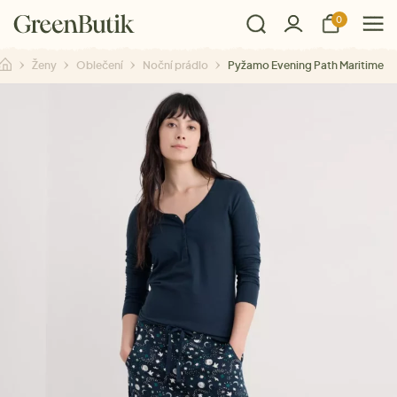
0
Ženy
Oblečení
Noční prádlo
Pyžamo Evening Path Maritime