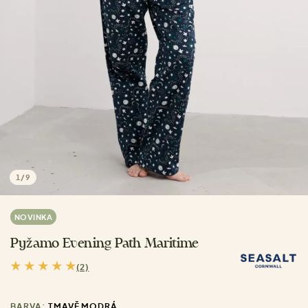
1
/
9
NOVINKA
Pyžamo Evening Path Maritime
(2)
BARVA:
TMAVĚ MODRÁ