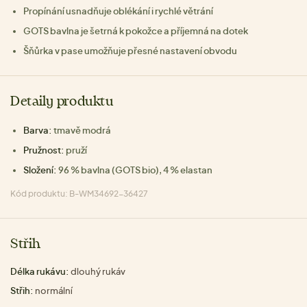
Propínání usnadňuje oblékání i rychlé větrání
GOTS bavlna je šetrná k pokožce a příjemná na dotek
Šňůrka v pase umožňuje přesné nastavení obvodu
Detaily produktu
Barva:
tmavě modrá
Pružnost:
pruží
Složení:
96 % bavlna (GOTS bio), 4 % elastan
Kód produktu: B-WM34692-36427
Střih
Délka rukávu:
dlouhý rukáv
Střih:
normální