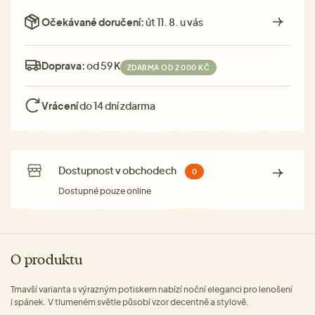
Očekávané doručení:
út 11. 8. u vás
Doprava:
od 59 Kč
ZDARMA OD 2 000 KČ
Vrácení
do 14 dní zdarma
Dostupnost v obchodech
0
Dostupné pouze online
O produktu
Tmavší varianta s výrazným potiskem nabízí noční eleganci pro lenošení
i spánek. V tlumeném světle působí vzor decentně a stylově.