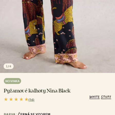
1
/
6
NOVINKA
Pyžamové kalhoty Nina Black
(16)
BARVA:
ČERNÁ SE VZOREM