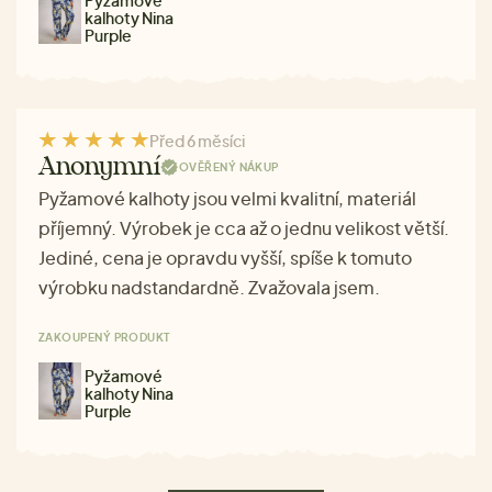
kalhoty Nina
Purple
Před 6 měsíci
Anonymní
OVĚŘENÝ NÁKUP
Pyžamové kalhoty jsou velmi kvalitní, materiál
příjemný. Výrobek je cca až o jednu velikost větší.
Jediné, cena je opravdu vyšší, spíše k tomuto
výrobku nadstandardně. Zvažovala jsem.
ZAKOUPENÝ PRODUKT
Pyžamové
kalhoty Nina
Purple