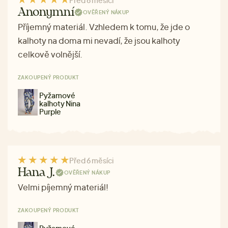
Anonymní
OVĚŘENÝ NÁKUP
Příjemný materiál. Vzhledem k tomu, že jde o
kalhoty na doma mi nevadí, že jsou kalhoty
celkově volnější.
ZAKOUPENÝ PRODUKT
Pyžamové
kalhoty Nina
Purple
Před 6 měsíci
Hana J.
OVĚŘENÝ NÁKUP
Velmi píjemný materiál!
ZAKOUPENÝ PRODUKT
Pyžamové