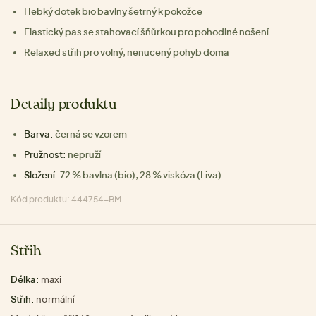
Hebký dotek bio bavlny šetrný k pokožce
Elastický pas se stahovací šňůrkou pro pohodlné nošení
Relaxed střih pro volný, nenucený pohyb doma
Detaily produktu
Barva:
černá se vzorem
Pružnost:
nepruží
Složení:
72 % bavlna (bio), 28 % viskóza (Liva)
Kód produktu: 444754-BM
Střih
Délka:
maxi
Střih:
normální