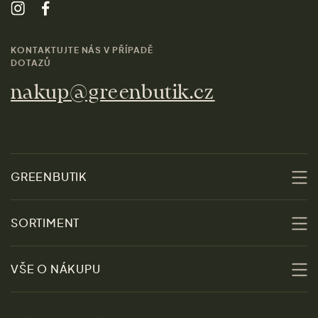
KONTAKTUJTE NÁS V PŘÍPADĚ
DOTAZŮ
nakup@greenbutik.cz
GREENBUTIK
O nás
SORTIMENT
Udržitelnost
Slevy
VŠE O NÁKUPU
Materiály
Ženy
Průvodce velikostmi