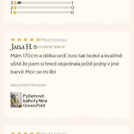
3
1
2
0
1
0
Před 3 měsíci
Jana H.
OVĚŘENÝ NÁKUP
Mám 170cm a délka sedí.Jsou tak hezké a kvalitně
ušité že jsem si hned objednala ještě jedny v jiné
barvě.Moc se mi líbí
ZAKOUPENÝ PRODUKT
Pyžamové
kalhoty Nina
Green Print
Před 6 měsíci