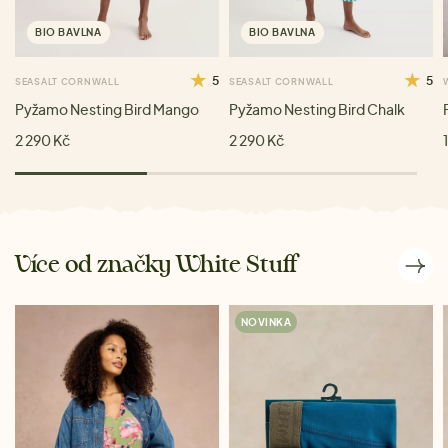
BIO BAVLNA
BIO BAVLNA
5
5
SEASALT CORNWALL
SEASALT CORNWALL
Pyžamo Nesting Bird Mango
Pyžamo Nesting Bird Chalk
2 290 Kč
2 290 Kč
Více od značky White Stuff
NOVINKA