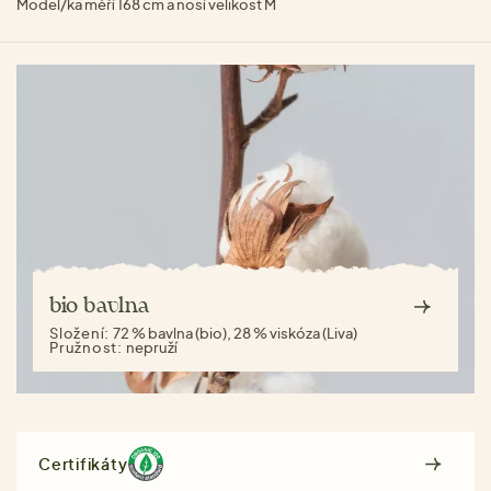
Model/ka měří 168 cm a nosí velikost M
bio bavlna
Složení:
72 % bavlna (bio), 28 % viskóza (Liva)
Pružnost:
nepruží
Certifikáty