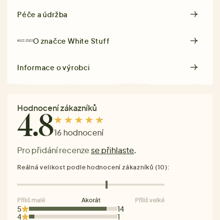
Péče a údržba
O značce
White Stuff
Informace o výrobci
Hodnocení zákazníků
4.8
16 hodnocení
Pro přidání recenze
se přihlaste
.
Reálná velikost podle hodnocení zákazníků (10):
Příliš malé
Akorát
Příliš velké
5
14
4
1