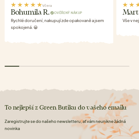
Včera
Bohumila R.
Mart
OVĚŘENÝ NÁKUP
Rychlé doručení, nakupují zde opakovaně a jsem
Vše v ne
spokojená. 😀
To nejlepší z Green Butiku do vašeho emailu
Zaregistrujte se do našeho newsletteru, ať vám neunikne žádná
novinka