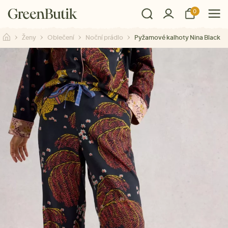
0
Ženy
Oblečení
Noční prádlo
Pyžamové kalhoty Nina Black