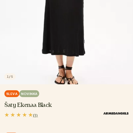
1
/
5
SLEVA
NOVINKA
Šaty Ekenaa Black
(1)