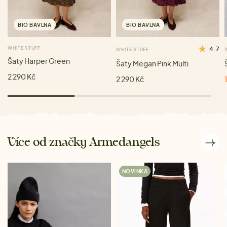
BIO BAVLNA
BIO BAVLNA
WHITE STUFF
4.7
WHITE STUFF
Šaty Harper Green
Šaty Megan Pink Multi
2 290 Kč
2 290 Kč
Více od značky Armedangels
NOVINKA