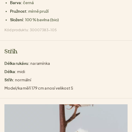
Barva:
černá
Pružnost:
mírně pruží
Složení:
100 % bavlna (bio)
Kód produktu: 30007383-105
Střih
Délka rukávu:
na ramínka
Délka:
midi
Střih:
normální
Model/ka měří 179 cm a nosí velikost S