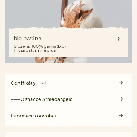
bio bavlna
Složení:
100 % bavlna (bio)
Pružnost:
mírně pruží
Certifikáty
O značce
Armedangels
Informace o výrobci