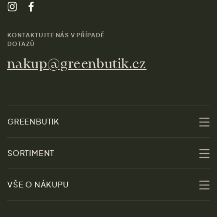
KONTAKTUJTE NÁS V PŘÍPADĚ
DOTAZŮ
nakup@greenbutik.cz
GREENBUTIK
O nás
SORTIMENT
Udržitelnost
Slevy
VŠE O NÁKUPU
Materiály
Ženy
Průvodce velikostmi