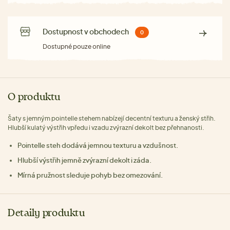
Dostupnost v obchodech
0
Dostupné pouze online
O produktu
Šaty s jemným pointelle stehem nabízejí decentní texturu a ženský střih.
Hlubší kulatý výstřih vpředu i vzadu zvýrazní dekolt bez přehnanosti.
Pointelle steh dodává jemnou texturu a vzdušnost.
Hlubší výstřih jemně zvýrazní dekolt i záda.
Mírná pružnost sleduje pohyb bez omezování.
Detaily produktu