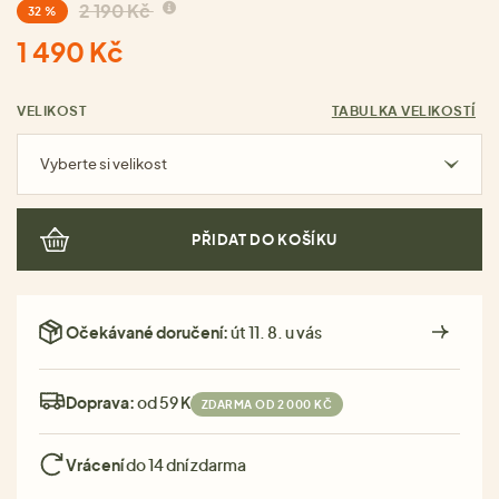
2 190 Kč
32 %
1 490 Kč
VELIKOST
TABULKA VELIKOSTÍ
Vyberte si velikost
PŘIDAT DO KOŠÍKU
Očekávané doručení:
út 11. 8. u vás
Doprava:
od 59 Kč
ZDARMA OD 2 000 KČ
Vrácení
do 14 dní zdarma