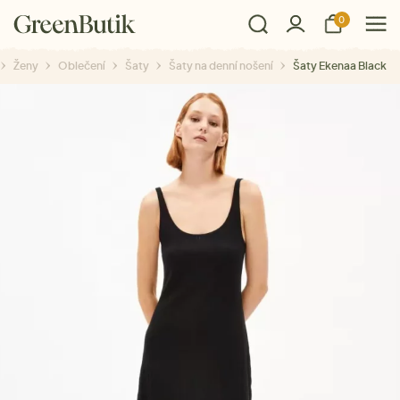
0
Ženy
Oblečení
Šaty
Šaty na denní nošení
Šaty Ekenaa Black