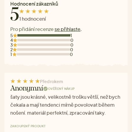
Hodnocení zákazníků
5
1 hodnocení
Pro přidání recenze
se přihlaste
.
5
1
4
0
3
0
2
0
1
0
Před rokem
Anonymní
OVĚŘENÝ NÁKUP
šaty jsou krásné, velikostně trošku větší, než bych
čekala a mají tendenci mírně povolovat během
nošení. materiál perfektní, zpracování taky.
ZAKOUPENÝ PRODUKT