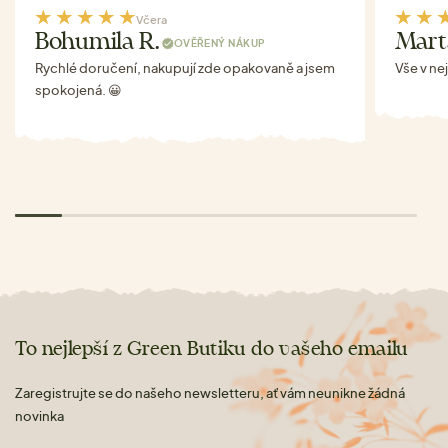
Včera
Bohumila R.
Mart
OVĚŘENÝ NÁKUP
Rychlé doručení, nakupují zde opakovaně a jsem
Vše v ne
spokojená. 😀
To nejlepší z Green Butiku do vašeho emailu
Zaregistrujte se do našeho newsletteru, ať vám neunikne žádná
novinka