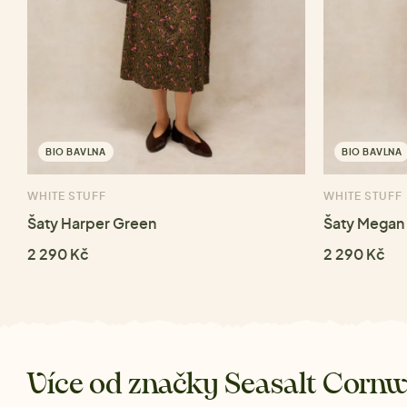
BIO BAVLNA
BIO BAVLNA
WHITE STUFF
WHITE STUFF
Šaty Harper Green
Šaty Megan 
2 290 Kč
2 290 Kč
Více od značky Seasalt Cornw