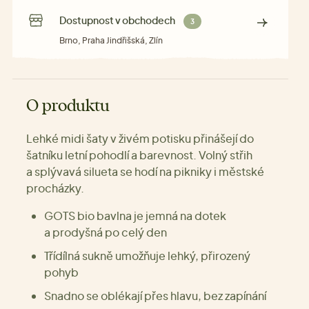
Dostupnost v obchodech
3
Brno, Praha Jindřišská, Zlín
O produktu
Lehké midi šaty v živém potisku přinášejí do
šatníku letní pohodlí a barevnost. Volný střih
a splývavá silueta se hodí na pikniky i městské
procházky.
GOTS bio bavlna je jemná na dotek
a prodyšná po celý den
Třídílná sukně umožňuje lehký, přirozený
pohyb
Snadno se oblékají přes hlavu, bez zapínání