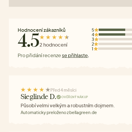
Hodnocení zákazníků
5
4
4.5
3
2
2 hodnocení
1
Pro přidání recenze
se přihlaste
.
Před 4 měsíci
Sieglinde D.
OVĚŘENÝ NÁKUP
Působí velmi velkým a robustním dojmem.
Automaticky preloženo z bellagreen.de