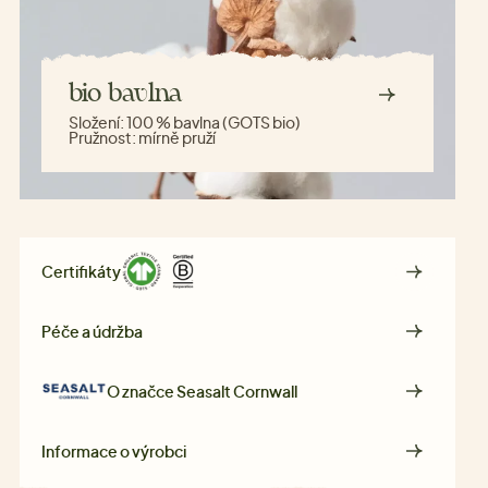
bio bavlna
Složení:
100 % bavlna (GOTS bio)
Pružnost:
mírně pruží
Certifikáty
Péče a údržba
O značce
Seasalt Cornwall
Informace o výrobci