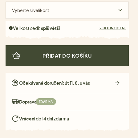
Vyberte si velikost
Velikost sedí:
spíš větší
2 HODNOCENÍ
PŘIDAT DO KOŠÍKU
Očekávané doručení:
út 11. 8. u vás
Doprava:
ZDARMA
Vrácení
do 14 dní zdarma