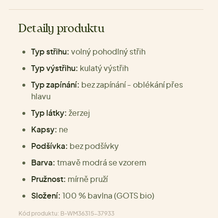
Detaily produktu
Typ střihu:
volný pohodlný střih
Typ výstřihu:
kulatý výstřih
Typ zapínání:
bez zapínání - oblékání přes
hlavu
Typ látky:
žerzej
Kapsy:
ne
Podšívka:
bez podšívky
Barva:
tmavě modrá se vzorem
Pružnost:
mírně pruží
Složení:
100 % bavlna (GOTS bio)
Kód produktu: B-WM36315-37933