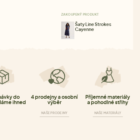
ZAKOUPENÝ PRODUKT
Šaty Line Strokes
Cayenne
ávky do
4 prodejny a osobní
Příjemné materiály
láme ihned
výběr
a pohodlné střihy
NAŠE PRODEJNY
NAŠE MATERIÁLY