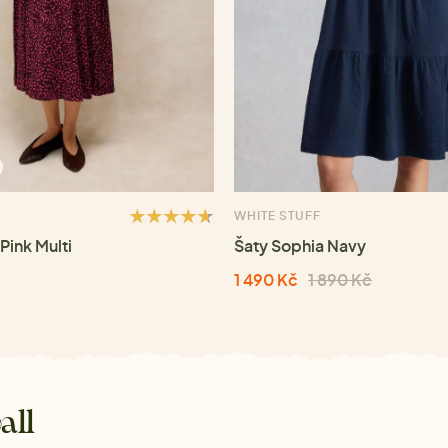
WHITE STUFF
Pink Multi
Šaty Sophia Navy
1 490 Kč
1 890 Kč
all