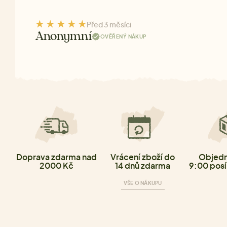
Před 3 měsíci
Anonymní
OVĚŘENÝ NÁKUP
Doprava zdarma nad
Vrácení zboží do
Objedn
2000 Kč
14 dnů zdarma
9:00 posí
VŠE O NÁKUPU