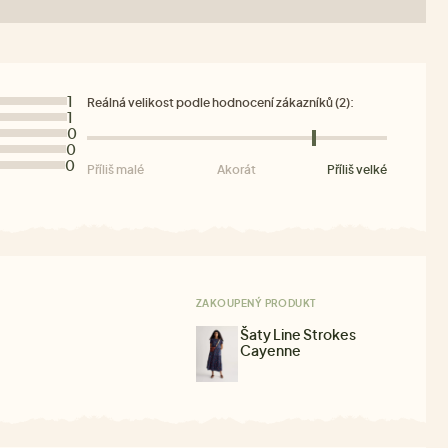
1
Reálná velikost podle hodnocení zákazníků (2):
1
0
0
0
Příliš malé
Akorát
Příliš velké
ZAKOUPENÝ PRODUKT
Šaty Line Strokes
Cayenne