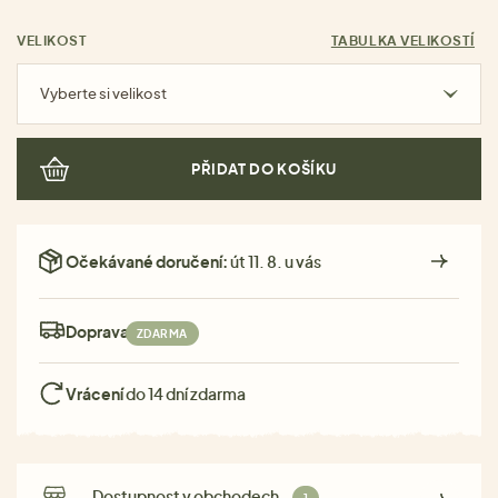
VELIKOST
TABULKA VELIKOSTÍ
Vyberte si velikost
PŘIDAT DO KOŠÍKU
Očekávané doručení:
út 11. 8. u vás
Doprava:
ZDARMA
Vrácení
do 14 dní zdarma
Dostupnost v obchodech