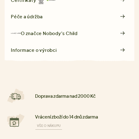
Péče a údržba
O značce
Nobody's Child
Informace o výrobci
Doprava zdarma nad 2000 Kč
Vrácení zboží do 14 dnů zdarma
VŠE O NÁKUPU