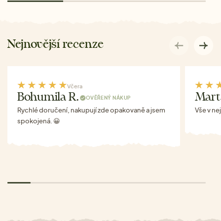
Nejnovější recenze
Včera
Bohumila R.
Mart
OVĚŘENÝ NÁKUP
Rychlé doručení, nakupují zde opakovaně a jsem
Vše v ne
spokojená. 😀