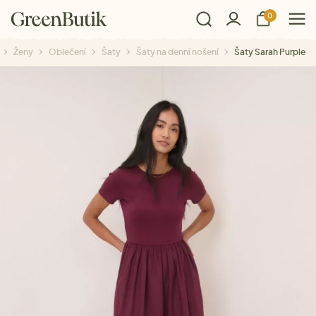
0
Ženy
Oblečení
Šaty
Šaty na denní nošení
Šaty Sarah Purple