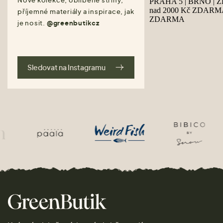
Nové kolekce, oblíbené střihy,
příjemné materiály a inspirace, jak
je nosit.
@greenbutikcz
Sledovat na Instagramu