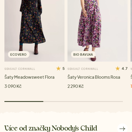
ECOVERO
BIO BAVLNA
5
4.7
SEASALT CORNWALL
SEASALT CORNWALL
Šaty Meadowsweet Flora
Šaty Veronica Blooms Rosa
3 090 Kč
2 290 Kč
Více od značky Nobody's Child