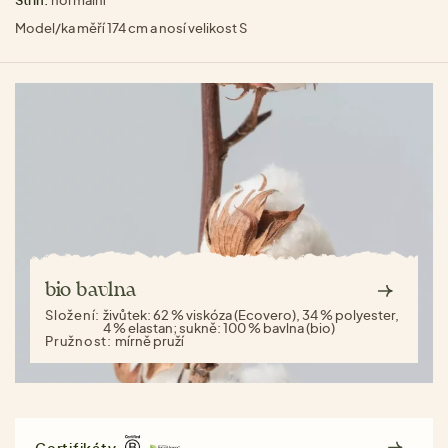
Střih:
normální
Model/ka měří 174 cm a nosí velikost S
bio bavlna
Složení:
živůtek: 62 % viskóza (Ecovero), 34 % polyester,
4 % elastan; sukně: 100 % bavlna (bio)
Pružnost:
mírně pruží
Certifikáty