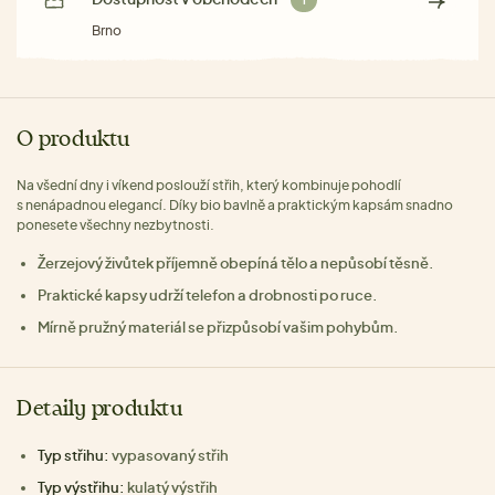
1
Brno
O produktu
Na všední dny i víkend poslouží střih, který kombinuje pohodlí
s nenápadnou elegancí. Díky bio bavlně a praktickým kapsám snadno
ponesete všechny nezbytnosti.
Žerzejový živůtek příjemně obepíná tělo a nepůsobí těsně.
Praktické kapsy udrží telefon a drobnosti po ruce.
Mírně pružný materiál se přizpůsobí vašim pohybům.
Detaily produktu
Typ střihu:
vypasovaný střih
Typ výstřihu:
kulatý výstřih