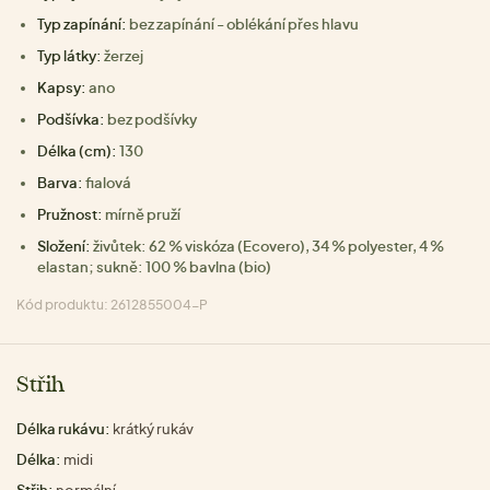
Typ zapínání:
bez zapínání - oblékání přes hlavu
Typ látky:
žerzej
Kapsy:
ano
Podšívka:
bez podšívky
Délka (cm):
130
Barva:
fialová
Pružnost:
mírně pruží
Složení:
živůtek: 62 % viskóza (Ecovero), 34 % polyester, 4 %
elastan; sukně: 100 % bavlna (bio)
Kód produktu: 2612855004-P
Střih
Délka rukávu:
krátký rukáv
Délka:
midi