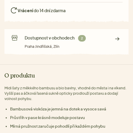
Vrácení
do 14 dní zdarma
Dostupnost v obchodech
2
Praha Jindřišská, Zlín
O produktu
Midi šaty z měkkého bambusu a bio bavlny, vhodné do města i na víkend.
Vyšší pas a áčková řasená sukně opticky prodlouží postavu a dodají
volnost pohybu.
Bambusová viskóza je jemná na dotek a vysoce savá
Průstřih v pase krásně modeluje postavu
Mírná pružnost zaručuje pohodlí při každém pohybu