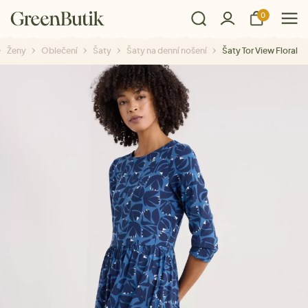
0
Ženy
Oblečení
Šaty
Šaty na denní nošení
Šaty Tor View Floral