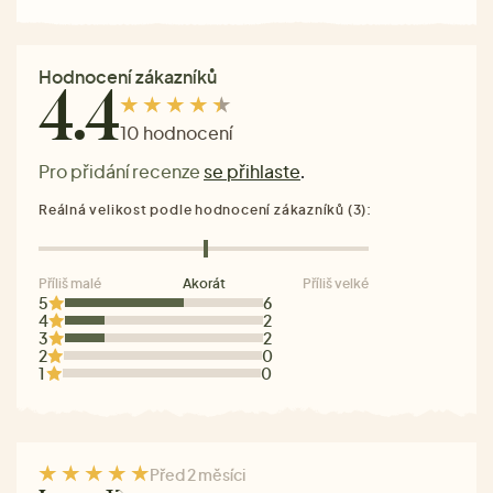
Hodnocení zákazníků
4.4
10 hodnocení
Pro přidání recenze
se přihlaste
.
Reálná velikost podle hodnocení zákazníků (3):
Příliš malé
Akorát
Příliš velké
5
6
4
2
3
2
2
0
1
0
Před 2 měsíci