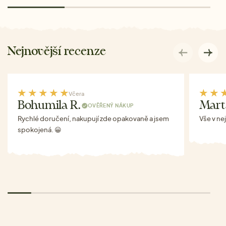
Nejnovější recenze
Včera
Bohumila R.
Mart
OVĚŘENÝ NÁKUP
Rychlé doručení, nakupují zde opakovaně a jsem
Vše v ne
spokojená. 😀