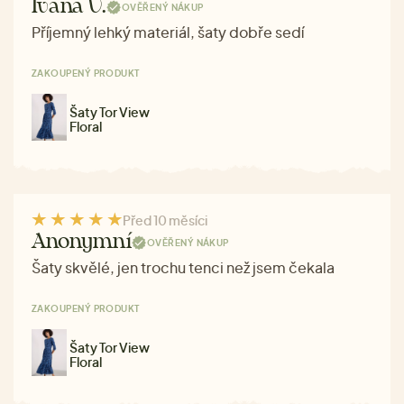
Ivana V.
OVĚŘENÝ NÁKUP
Příjemný lehký materiál, šaty dobře sedí
ZAKOUPENÝ PRODUKT
Šaty Tor View
Floral
Před 10 měsíci
Anonymní
OVĚŘENÝ NÁKUP
Šaty skvělé, jen trochu tenci než jsem čekala
ZAKOUPENÝ PRODUKT
Šaty Tor View
Floral