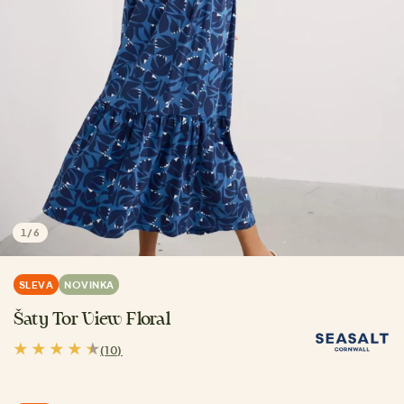
1
/
6
SLEVA
NOVINKA
Šaty Tor View Floral
(10)