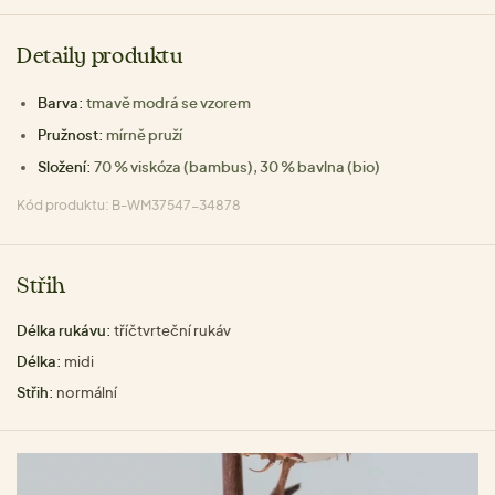
Detaily produktu
Barva:
tmavě modrá se vzorem
Pružnost:
mírně pruží
Složení:
70 % viskóza (bambus), 30 % bavlna (bio)
Kód produktu: B-WM37547-34878
Střih
Délka rukávu:
tříčtvrteční rukáv
Délka:
midi
Střih:
normální