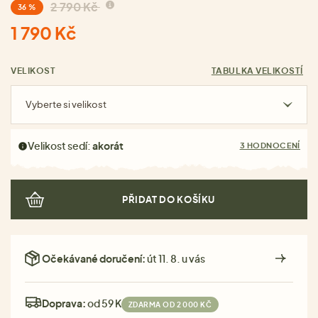
2 790 Kč
36 %
1 790 Kč
VELIKOST
TABULKA VELIKOSTÍ
Vyberte si velikost
Velikost sedí:
akorát
3 HODNOCENÍ
PŘIDAT DO KOŠÍKU
Očekávané doručení:
út 11. 8. u vás
Doprava:
od 59 Kč
ZDARMA OD 2 000 KČ