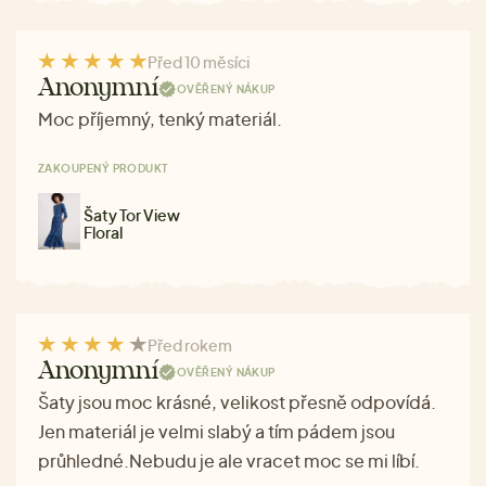
Před 10 měsíci
Anonymní
OVĚŘENÝ NÁKUP
Moc příjemný, tenký materiál.
ZAKOUPENÝ PRODUKT
Šaty Tor View
Floral
Před rokem
Anonymní
OVĚŘENÝ NÁKUP
Šaty jsou moc krásné, velikost přesně odpovídá.
Jen materiál je velmi slabý a tím pádem jsou
průhledné.Nebudu je ale vracet moc se mi líbí.