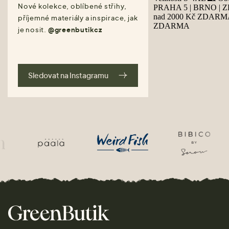
Nové kolekce, oblíbené střihy,
příjemné materiály a inspirace, jak
je nosit.
@greenbutikcz
Sledovat na Instagramu