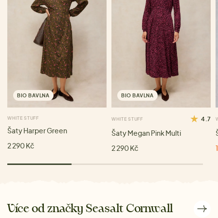
BIO BAVLNA
BIO BAVLNA
WHITE STUFF
4.7
WHITE STUFF
Šaty Harper Green
Šaty Megan Pink Multi
2 290 Kč
2 290 Kč
Více od značky Seasalt Cornwall