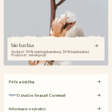
bio bavlna
Složení:
70 % viskóza (bambus), 30 % bavlna (bio)
Pružnost:
mírně pruží
Péče a údržba
O značce
Seasalt Cornwall
Informace o výrobci