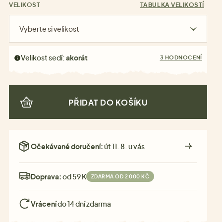
VELIKOST
TABULKA VELIKOSTÍ
Vyberte si velikost
Velikost sedí:
akorát
3 HODNOCENÍ
PŘIDAT DO KOŠÍKU
Očekávané doručení:
út 11. 8. u vás
Doprava:
od 59 Kč
ZDARMA OD 2 000 KČ
Vrácení
do 14 dní zdarma