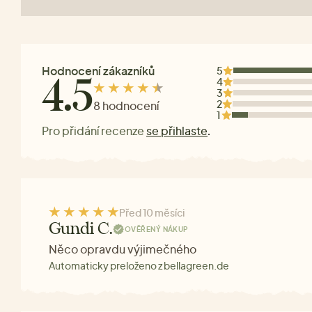
Hodnocení zákazníků
5
4
4.5
3
2
8 hodnocení
1
Pro přidání recenze
se přihlaste
.
Před 10 měsíci
Gundi C.
OVĚŘENÝ NÁKUP
Něco opravdu výjimečného
Automaticky preloženo z bellagreen.de