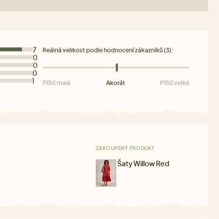
7
Reálná velikost podle hodnocení zákazníků (3):
0
0
0
1
Příliš malé
Akorát
Příliš velké
ZAKOUPENÝ PRODUKT
Šaty Willow Red