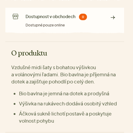
Dostupnost v obchodech
0
Dostupné pouze online
O produktu
Vzdušné midi šaty s bohatou výšivkou
a volánovými řadami. Bio bavlna je příjemná na
dotek a zajišťuje pohodlí po celý den.
Bio bavlna je jemná na dotek a prodyšná
Výšivka na rukávech dodává osobitý vzhled
Áčková sukně lichotí postavě a poskytuje
volnost pohybu