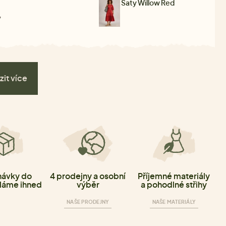
Šaty Willow Red
,
zit více
ávky do
4 prodejny a osobní
Příjemné materiály
láme ihned
výběr
a pohodlné střihy
NAŠE PRODEJNY
NAŠE MATERIÁLY