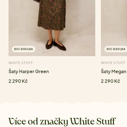
BIO BAVLNA
BIO BAVLNA
WHITE STUFF
WHITE STUFF
Šaty Harper Green
Šaty Megan 
2 290 Kč
2 290 Kč
Více od značky White Stuff