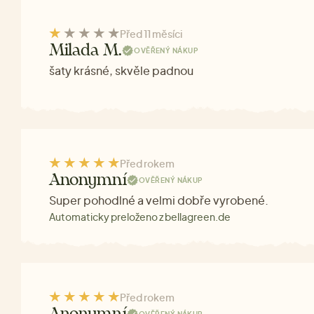
Před 11 měsíci
Milada M.
OVĚŘENÝ NÁKUP
šaty krásné, skvěle padnou
Před rokem
Anonymní
OVĚŘENÝ NÁKUP
Super pohodlné a velmi dobře vyrobené.
Automaticky preloženo z bellagreen.de
Před rokem