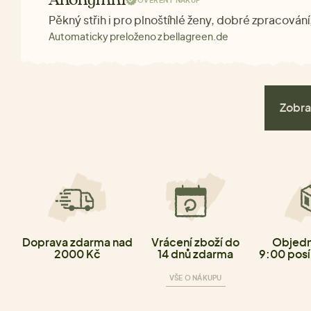
Anonymní
OVĚŘENÝ NÁKUP
Pěkný střih i pro plnoštíhlé ženy, dobré zpracování
Automaticky preloženo z bellagreen.de
Zobra
Doprava zdarma nad
Vrácení zboží do
Objedn
2000 Kč
14 dnů zdarma
9:00 posí
VŠE O NÁKUPU