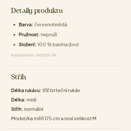
Detaily produktu
Barva:
červenohnědá
Pružnost:
nepruží
Složení:
100 % bavlna (bio)
Kód produktu: 443529-DR
Střih
Délka rukávu:
tříčtvrteční rukáv
Délka:
midi
Střih:
normální
Model/ka měří 175 cm a nosí velikost M