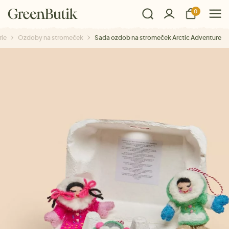
0
rie
Ozdoby na stromeček
Sada ozdob na stromeček Arctic Adventure