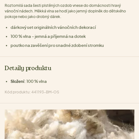
Roztomilá sada šesti plstěných ozdob vnese do domácnosti hravý
vánoční nádech. Měkká vlna se hodí jako jemný doplněk do dětského
pokoje nebo jako drobný dárek.
dárkový set originálních vánočních dekorací
100 % vlna – jemná a příjemná na dotek
poutko na zavěšení pro snadné zdobení stromku
Detaily produktu
Složení:
100 % vlna
Kód produktu: 441193-BM-OS