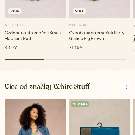
VLNA
VLNA
WHITE STUFF
WHITE STUFF
Ozdoba na stromeček Xmas
Ozdoba na stromeček Party
Elephant Red
Guinea Pig Brown
310 Kč
310 Kč
Více od značky White Stuff
NOVINKA