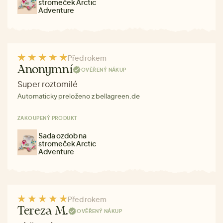
stromeček Arctic
Adventure
Před rokem
Anonymní
OVĚŘENÝ NÁKUP
Super roztomilé
Automaticky preloženo z bellagreen.de
ZAKOUPENÝ PRODUKT
Sada ozdob na
stromeček Arctic
Adventure
Před rokem
Tereza M.
OVĚŘENÝ NÁKUP