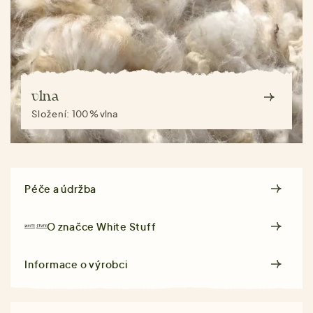
vlna
Složení:
100 % vlna
Péče a údržba
O značce
White Stuff
Informace o výrobci