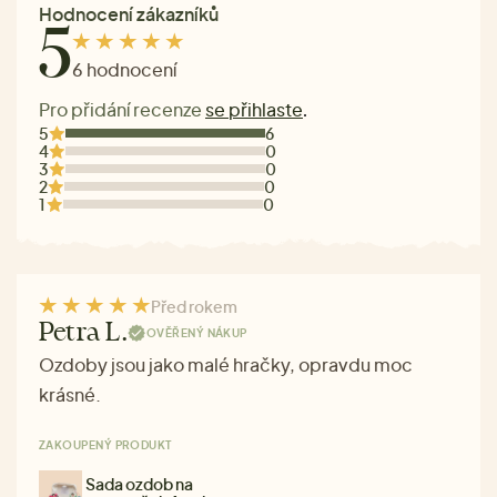
Hodnocení zákazníků
5
6 hodnocení
Pro přidání recenze
se přihlaste
.
5
6
4
0
3
0
2
0
1
0
Před rokem
Petra L.
OVĚŘENÝ NÁKUP
Ozdoby jsou jako malé hračky, opravdu moc
krásné.
ZAKOUPENÝ PRODUKT
Sada ozdob na