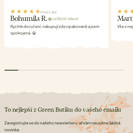
Před 2 dny
Bohumila R.
Mart
OVĚŘENÝ NÁKUP
Rychlé doručení, nakupují zde opakovaně a jsem
Vše v ne
spokojená. 😀
To nejlepší z Green Butiku do vašeho emailu
Zaregistrujte se do našeho newsletteru, ať vám neunikne žádná
novinka