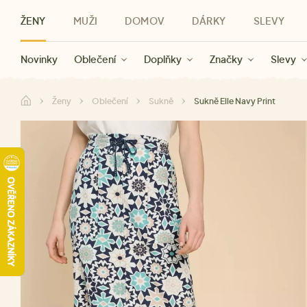
ŽENY
MUŽI
DOMOV
DÁRKY
SLEVY
Novinky
Novinky
Kategorie
Pro ženy
Slevy ženy
Oblečení
Oblečení
Pro muže
Značky
Slevy muži
Doplňky
Značky
Slevy
Pro děti
Slevy
Značky
Pro všechny
Slevy
Dá
Ženy
Oblečení
Sukně
Sukně Elle Navy Print