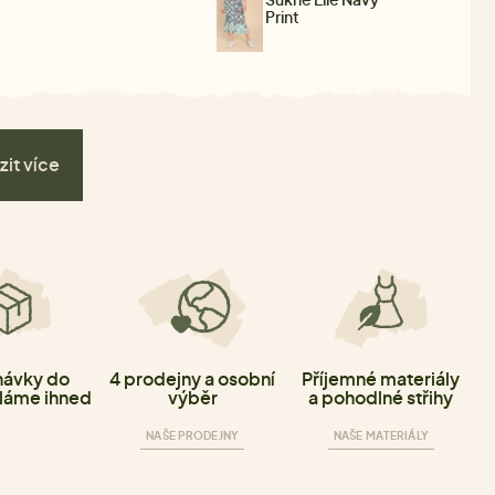
Print
zit více
ávky do
4 prodejny a osobní
Příjemné materiály
láme ihned
výběr
a pohodlné střihy
NAŠE PRODEJNY
NAŠE MATERIÁLY