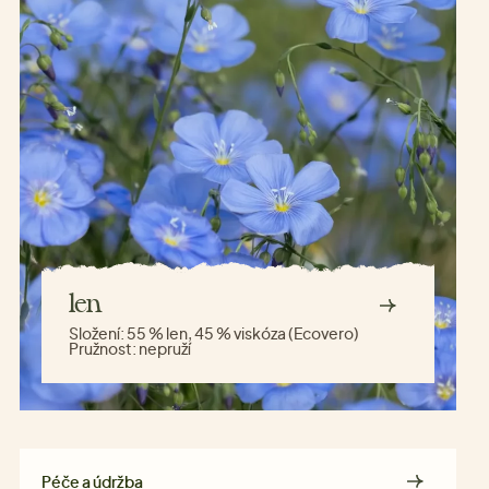
len
Složení:
55 % len, 45 % viskóza (Ecovero)
Pružnost:
nepruží
Péče a údržba