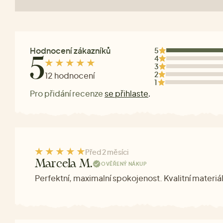
Hodnocení zákazníků
5
4
5
3
2
12 hodnocení
1
Pro přidání recenze
se přihlaste
.
Před 2 měsíci
Marcela M.
OVĚŘENÝ NÁKUP
Perfektní, maximalní spokojenost. Kvalitní materiál