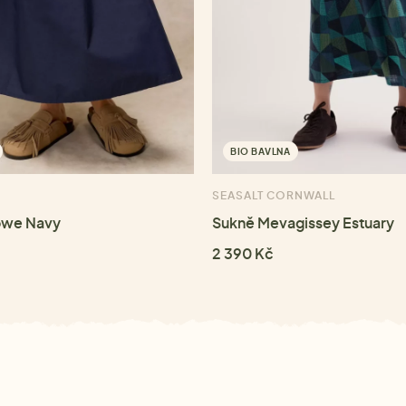
BIO BAVLNA
SEASALT CORNWALL
owe Navy
Sukně Mevagissey Estuary
2 390 Kč