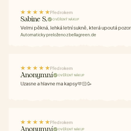
Před rokem
Sabine S.
OVĚŘENÝ NÁKUP
Velmi pěkná, lehká letní sukně, která upoutá pozo
Automaticky preloženo z bellagreen.de
Před rokem
Anonymní
OVĚŘENÝ NÁKUP
Uzasne a hlavne ma kapsy🫶🏻🥳
Před rokem
Anonymní
OVĚŘENÝ NÁKUP