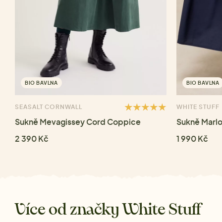
BIO BAVLNA
BIO BAVLNA
SEASALT CORNWALL
WHITE STUFF
Sukně Mevagissey Cord Coppice
Sukně Marl
2 390 Kč
1 990 Kč
Více od značky White Stuff