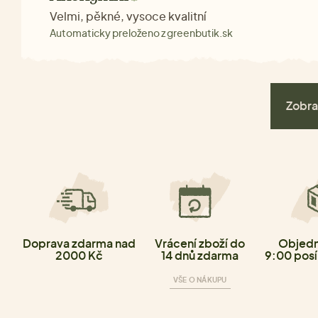
Velmi, pěkné, vysoce kvalitní
Automaticky preloženo z greenbutik.sk
Zobra
Doprava zdarma nad
Vrácení zboží do
Objedn
2000 Kč
14 dnů zdarma
9:00 posí
VŠE O NÁKUPU