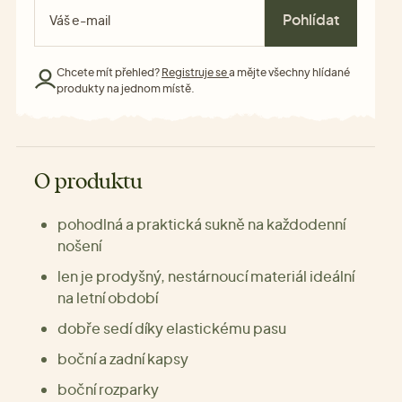
Pohlídat
Chcete mít přehled?
Registruje se
a mějte všechny hlídané
produkty na jednom místě.
O produktu
pohodlná a praktická sukně na každodenní
nošení
len je prodyšný, nestárnoucí materiál ideální
na letní období
dobře sedí díky elastickému pasu
boční a zadní kapsy
boční rozparky