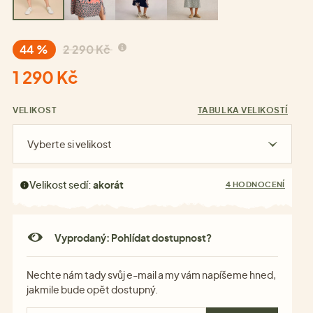
44 %
2 290 Kč
1 290 Kč
VELIKOST
TABULKA VELIKOSTÍ
Vyberte si velikost
Velikost sedí:
akorát
4 HODNOCENÍ
Vyprodaný: Pohlídat dostupnost?
Nechte nám tady svůj e-mail a my vám napíšeme hned,
jakmile bude opět dostupný.