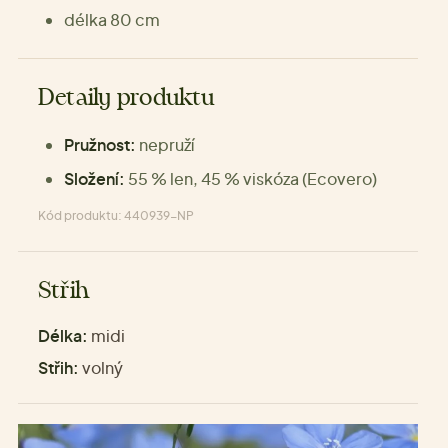
délka 80 cm
Detaily produktu
Pružnost:
nepruží
Složení:
55 % len, 45 % viskóza (Ecovero)
Kód produktu: 440939-NP
Střih
Délka:
midi
Střih:
volný