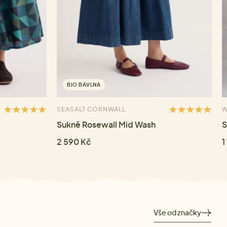
BIO BAVLNA
SEASALT CORNWALL
W
Sukně Rosewall Mid Wash
S
2 590 Kč
1
Vše od značky