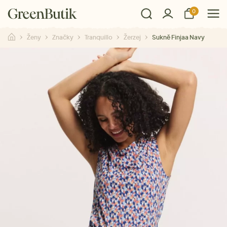
0
Ženy
Značky
Tranquillo
Žerzej
Sukně Finjaa Navy