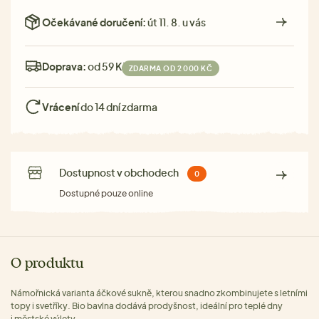
Očekávané doručení:
út 11. 8. u vás
Doprava:
od 59 Kč
ZDARMA OD 2 000 KČ
Vrácení
do 14 dní zdarma
Dostupnost v obchodech
0
Dostupné pouze online
O produktu
Námořnická varianta áčkové sukně, kterou snadno zkombinujete s letními
topy i svetříky. Bio bavlna dodává prodyšnost, ideální pro teplé dny
i městské výlety.