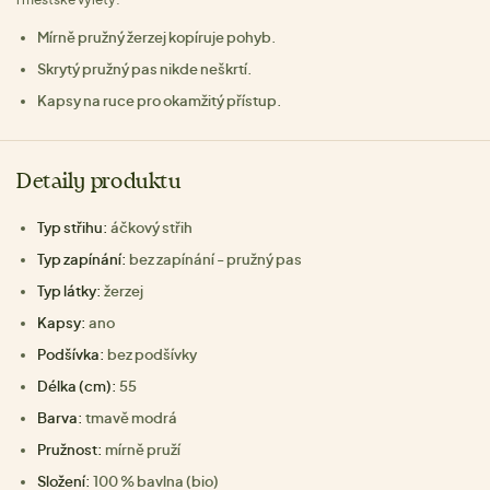
Mírně pružný žerzej kopíruje pohyb.
Skrytý pružný pas nikde neškrtí.
Kapsy na ruce pro okamžitý přístup.
Detaily produktu
Typ střihu:
áčkový střih
Typ zapínání:
bez zapínání - pružný pas
Typ látky:
žerzej
Kapsy:
ano
Podšívka:
bez podšívky
Délka (cm):
55
Barva:
tmavě modrá
Pružnost:
mírně pruží
Složení:
100 % bavlna (bio)