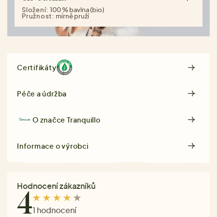
Složení:
100 % bavlna (bio)
Pružnost:
mírně pruží
Certifikáty
Péče a údržba
O značce
Tranquillo
Informace o výrobci
Hodnocení zákazníků
4
1 hodnocení