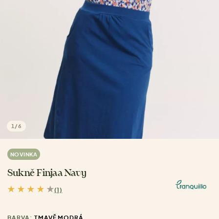
1
/
6
NOVINKA
Sukně Finjaa Navy
(1)
BARVA:
TMAVĚ MODRÁ