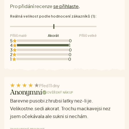
Pro přidání recenze
se přihlaste
.
Reálná velikost podle hodnocení zákazníků (1):
Příliš malé
Akorát
Příliš velké
5
0
4
1
3
0
2
0
1
0
Před 11 dny
Anonymní
OVĚŘENÝ NÁKUP
Barevne pusobi z hrubsi latky nez-li je.
Velikostne.sedi akorat. Trochu mackavejsi nez
jsem očekávala ale sukni si nechám.