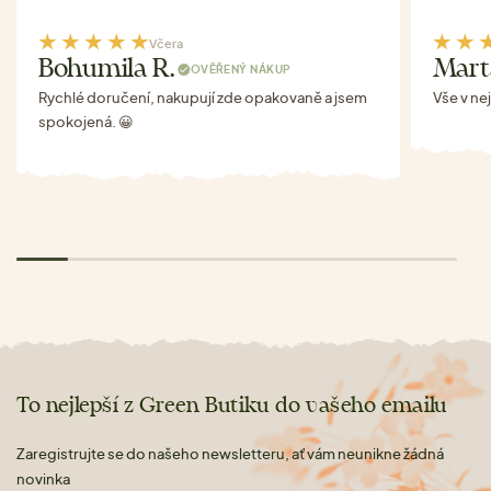
Včera
Bohumila R.
Mart
OVĚŘENÝ NÁKUP
Rychlé doručení, nakupují zde opakovaně a jsem
Vše v ne
spokojená. 😀
To nejlepší z Green Butiku do vašeho emailu
Zaregistrujte se do našeho newsletteru, ať vám neunikne žádná
novinka