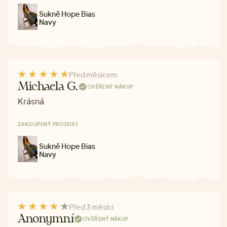
Sukně Hope Bias
Navy
Před měsícem
Michaela G.
OVĚŘENÝ NÁKUP
Krásná
ZAKOUPENÝ PRODUKT
Sukně Hope Bias
Navy
Před 3 měsíci
Anonymní
OVĚŘENÝ NÁKUP