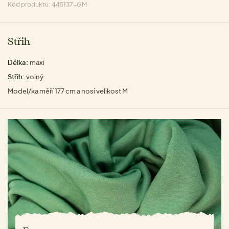
Kód produktu: 445137-GM
Střih
Délka:
maxi
Střih:
volný
Model/ka měří 177 cm a nosí velikost M