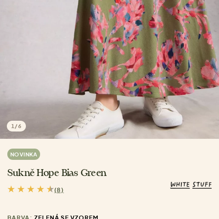
1
/
6
NOVINKA
Sukně Hope Bias Green
(8)
BARVA:
ZELENÁ SE VZOREM