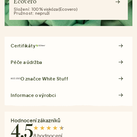
Ecovero
Složení:
100 % viskóza (Ecovero)
Pružnost:
nepruží
Certifikáty
Péče a údržba
O značce
White Stuff
Informace o výrobci
Hodnocení zákazníků
4.5
8 hodnocení