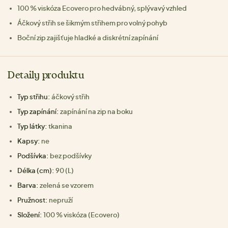
100 % viskóza Ecovero pro hedvábný, splývavý vzhled
Áčkový střih se šikmým střihem pro volný pohyb
Boční zip zajišťuje hladké a diskrétní zapínání
Detaily produktu
Typ střihu:
áčkový střih
Typ zapínání:
zapínání na zip na boku
Typ látky:
tkanina
Kapsy:
ne
Podšívka:
bez podšívky
Délka (cm):
90 (L)
Barva:
zelená se vzorem
Pružnost:
nepruží
Složení:
100 % viskóza (Ecovero)