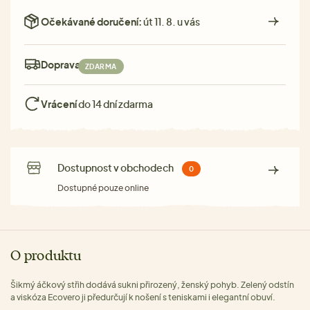
Očekávané doručení:
út 11. 8. u vás
Doprava:
ZDARMA
Vrácení
do 14 dní zdarma
Dostupnost v obchodech
0
Dostupné pouze online
O produktu
Šikmý áčkový střih dodává sukni přirozený, ženský pohyb. Zelený odstín
a viskóza Ecovero ji předurčují k nošení s teniskami i elegantní obuví.