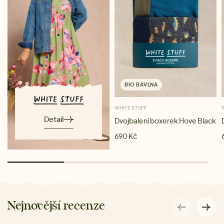
BIO BAVLNA
WHITE STUFF
Detail
Dvojbalení boxerek Hove Black
690 Kč
Nejnovější recenze