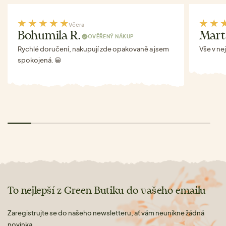
Včera
Bohumila R.
Mart
OVĚŘENÝ NÁKUP
Rychlé doručení, nakupují zde opakovaně a jsem
Vše v ne
spokojená. 😀
To nejlepší z Green Butiku do vašeho emailu
Zaregistrujte se do našeho newsletteru, ať vám neunikne žádná
novinka