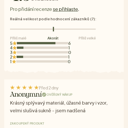
Pro přidání recenze
se přihlaste
.
Reálná velikost podle hodnocení zákazníků (7):
Příliš malé
Akorát
Příliš velké
5
6
4
1
3
0
2
1
1
0
Před 2 dny
Anonymní
OVĚŘENÝ NÁKUP
Krásný splývavý materiál, úžasné barvy i vzor,
velmi slušivá sukně - jsem nadšená
ZAKOUPENÝ PRODUKT