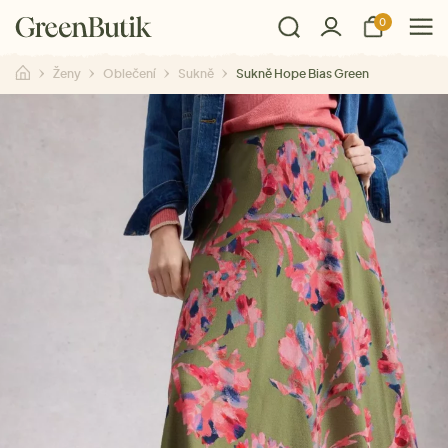
0
Ženy
Oblečení
Sukně
Sukně Hope Bias Green