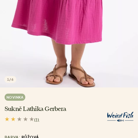
1
/
6
NOVINKA
Sukně Lathika Gerbera
(1)
BARVA:
RŮŽOVÁ