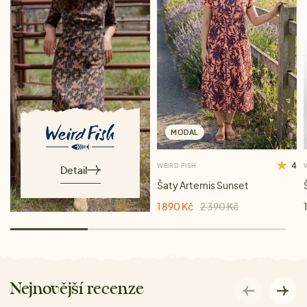
MODAL
4
WEIRD FISH
Detail
Šaty Artemis Sunset
1 890 Kč
2 390 Kč
Nejnovější recenze