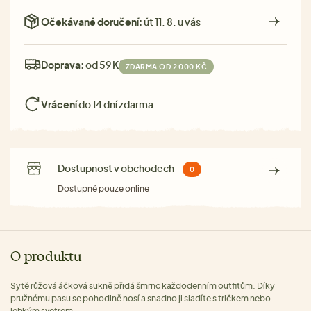
Očekávané doručení:
út 11. 8. u vás
Doprava:
od 59 Kč
ZDARMA OD 2 000 KČ
Vrácení
do 14 dní zdarma
Dostupnost v obchodech
0
Dostupné pouze online
O produktu
Sytě růžová áčková sukně přidá šmrnc každodenním outfitům. Díky
pružnému pasu se pohodlně nosí a snadno ji sladíte s tričkem nebo
lehkým svetrem.