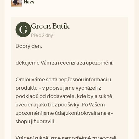
Navy
Green Butik
Před 2 dny
Dobrý den,
děkujeme Vám za recenzi a za upozornění.
Omlouváme se za nepřesnou informaci u
produktu - v popisu jsme vycházeli z
podkladů od dodavatele, kde byla sukně
uvedena jako bez podšívky. Po Vašem
upozornění jsme údaj zkontrolovali a na e-
shopu již upravili.
Vrácení sukně jsme samozřejmě zpracovali.