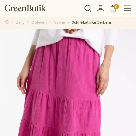
0
Ženy
Oblečení
Sukně
Sukně Lathika Gerbera