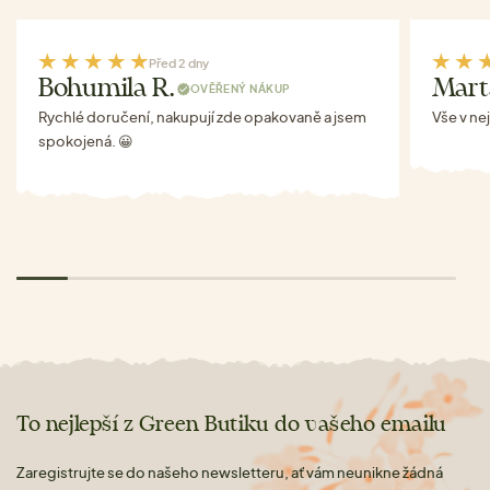
Před 2 dny
Bohumila R.
Mart
OVĚŘENÝ NÁKUP
Rychlé doručení, nakupují zde opakovaně a jsem
Vše v ne
spokojená. 😀
To nejlepší z Green Butiku do vašeho emailu
Zaregistrujte se do našeho newsletteru, ať vám neunikne žádná