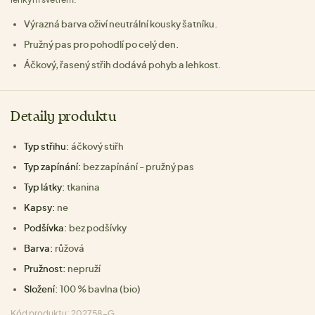
Výrazná barva oživí neutrální kousky šatníku.
Pružný pas pro pohodlí po celý den.
Áčkový, řasený střih dodává pohyb a lehkost.
Detaily produktu
Typ střihu:
áčkový stiřh
Typ zapínání:
bez zapínání - pružný pas
Typ látky:
tkanina
Kapsy:
ne
Podšívka:
bez podšívky
Barva:
růžová
Pružnost:
nepruží
Složení:
100 % bavlna (bio)
Kód produktu: 202758-G