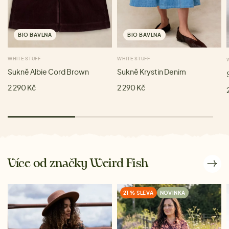
BIO BAVLNA
BIO BAVLNA
WHITE STUFF
WHITE STUFF
Sukně Albie Cord Brown
Sukně Krystin Denim
2 290 Kč
2 290 Kč
Více od značky Weird Fish
21 % SLEVA
NOVINKA