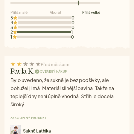
Příliš malé
Akorát
Příliš velké
5
0
4
0
3
0
2
1
1
0
Před měsícem
Pavla K.
OVĚŘENÝ NÁKUP
Bylo uvedeno, že sukně je bez podšívky, ale
bohužel ji má. Materiál silnější bavlna. Takže na
teplejší dny není úplně vhodná. Střih je docela
široký.
ZAKOUPENÝ PRODUKT
Sukně Lathika