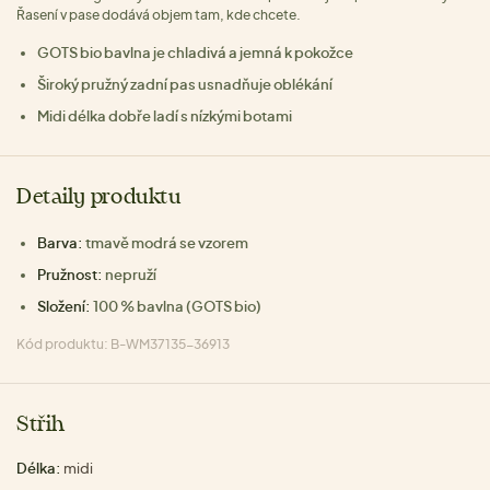
Řasení v pase dodává objem tam, kde chcete.
GOTS bio bavlna je chladivá a jemná k pokožce
Široký pružný zadní pas usnadňuje oblékání
Midi délka dobře ladí s nízkými botami
Detaily produktu
Barva:
tmavě modrá se vzorem
Pružnost:
nepruží
Složení:
100 % bavlna (GOTS bio)
Kód produktu: B-WM37135-36913
Střih
Délka:
midi