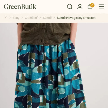
0
Ženy
Oblečení
Sukně
Sukně Mevagissey Emulsion