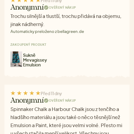
Před 11 dny
Anonymní
OVĚŘENÝ NÁKUP
Trochu silnější a tlustší, trochu přidává na objemu,
jinak nádherný.
Automaticky preloženo z bellagreen.de
ZAKOUPENÝ PRODUKT
Sukně
Mevagissey
Emulsion
Před 11 dny
Anonymní
OVĚŘENÝ NÁKUP
Spinnaker Chalk a Harbour Chalk jsou z tenčího a
hladšího materiálu a jsou také o něco těsnější než
Emulsion a Paint, které jsou velmi volné. Přesto mi
u všech stačila menší velikost. Všechny jsou