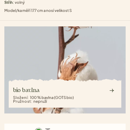
Střih:
volný
Model/ka měří 177 cm a nosí velikost S
bio bavlna
Složení:
100 % bavlna (GOTS bio)
Pružnost:
nepruží