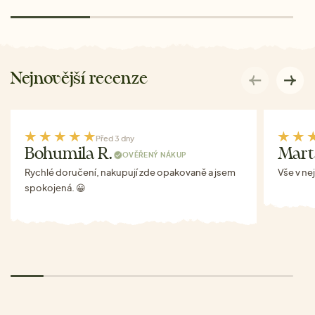
Nejnovější recenze
Před 3 dny
Bohumila R.
Mart
OVĚŘENÝ NÁKUP
Rychlé doručení, nakupují zde opakovaně a jsem
Vše v ne
spokojená. 😀