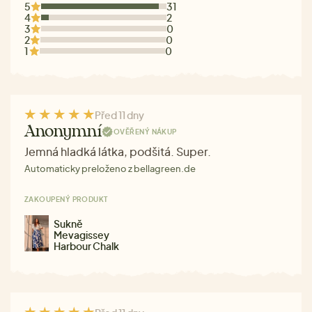
5
31
4
2
3
0
2
0
1
0
Před 11 dny
Anonymní
OVĚŘENÝ NÁKUP
Jemná hladká látka, podšitá. Super.
Automaticky preloženo z bellagreen.de
ZAKOUPENÝ PRODUKT
Sukně
Mevagissey
Harbour Chalk