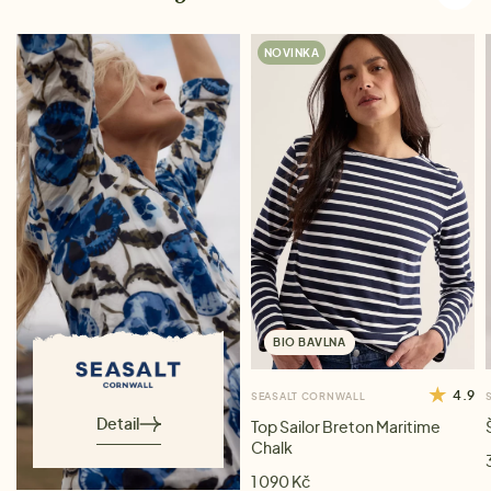
NOVINKA
BIO BAVLNA
4.9
SEASALT CORNWALL
Detail
Top Sailor Breton Maritime
Chalk
1 090 Kč