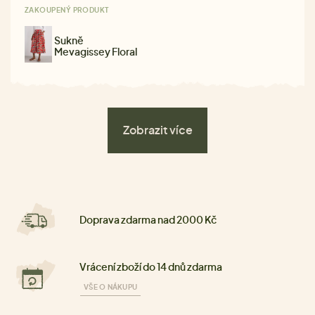
ZAKOUPENÝ PRODUKT
Sukně
Mevagissey Floral
Zobrazit více
Doprava zdarma nad 2000 Kč
Vrácení zboží do 14 dnů zdarma
VŠE O NÁKUPU