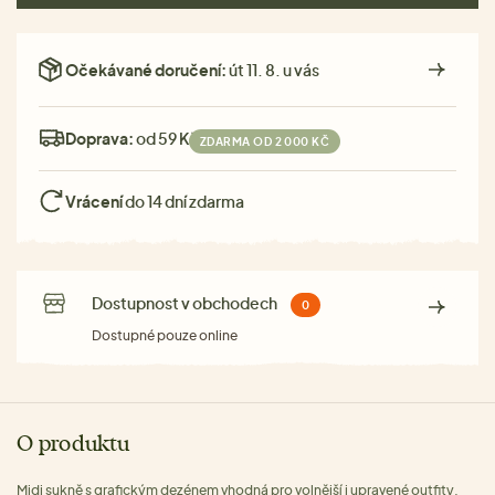
Očekávané doručení:
út 11. 8. u vás
Doprava:
od 59 Kč
ZDARMA OD 2 000 KČ
Vrácení
do 14 dní zdarma
Dostupnost v obchodech
0
Dostupné pouze online
O produktu
Midi sukně s grafickým dezénem vhodná pro volnější i upravené outfity.