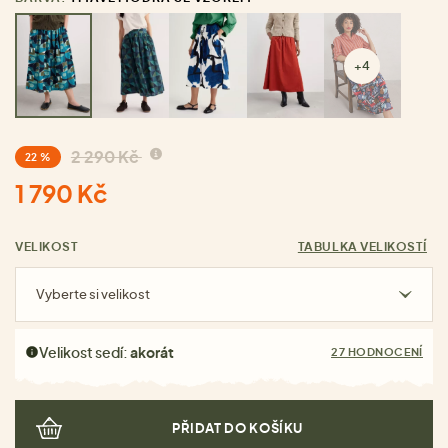
+4
2 290 Kč
22 %
1 790 Kč
VELIKOST
TABULKA VELIKOSTÍ
Vyberte si velikost
Velikost sedí:
akorát
27 HODNOCENÍ
PŘIDAT DO KOŠÍKU