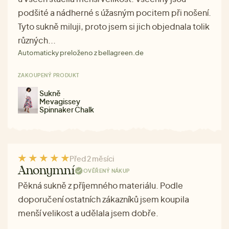
podšité a nádherné s úžasným pocitem při nošení.
Tyto sukně miluji, proto jsem si jich objednala tolik
různých...
Automaticky preloženo z bellagreen.de
ZAKOUPENÝ PRODUKT
Sukně
Mevagissey
Spinnaker Chalk
Před 2 měsíci
Anonymní
OVĚŘENÝ NÁKUP
Pěkná sukně z příjemného materiálu. Podle
doporučení ostatních zákazníků jsem koupila
menší velikost a udělala jsem dobře.