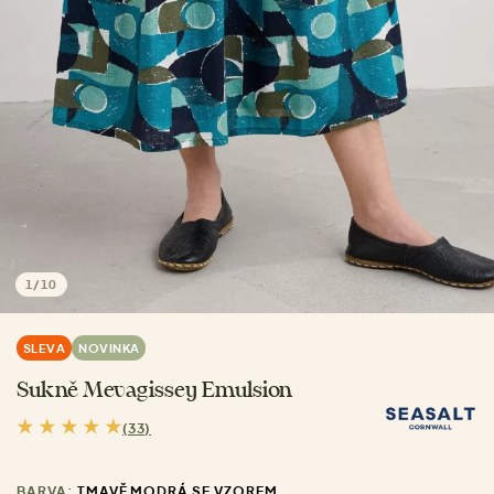
1
/
10
SLEVA
NOVINKA
Sukně Mevagissey Emulsion
(33)
BARVA:
TMAVĚ MODRÁ SE VZOREM