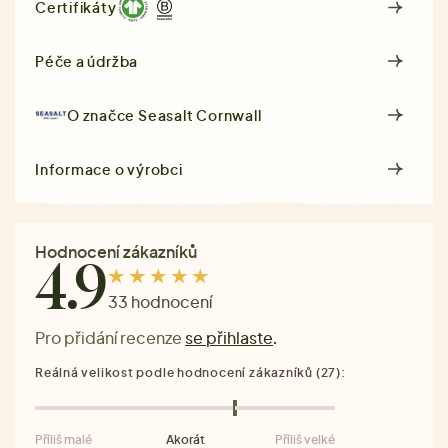
Certifikáty
Péče a údržba
O značce
Seasalt Cornwall
Informace o výrobci
Hodnocení zákazníků
4.9
33 hodnocení
Pro přidání recenze
se přihlaste
.
Reálná velikost podle hodnocení zákazníků (27):
Příliš malé
Akorát
Příliš velké