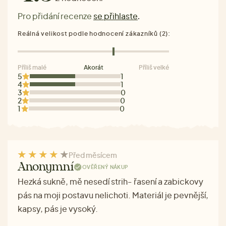
Pro přidání recenze
se přihlaste
.
Reálná velikost podle hodnocení zákazníků (2):
Příliš malé
Akorát
Příliš velké
5
1
4
1
3
0
2
0
1
0
Před měsícem
Anonymní
OVĚŘENÝ NÁKUP
Hezká sukně, mě nesedí strih- řasení a zabickovy
pás na moji postavu nelichoti. Materiál je pevnější,
kapsy, pás je vysoký.