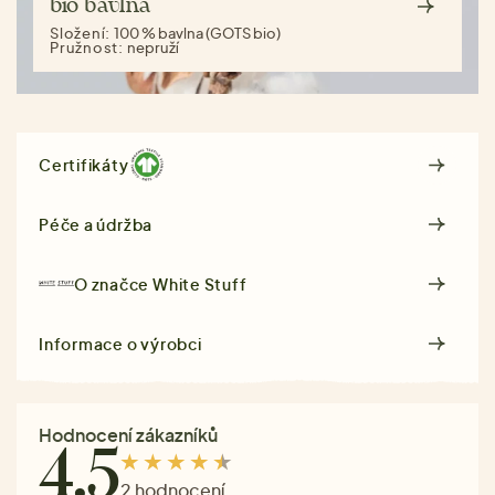
bio bavlna
Složení:
100 % bavlna (GOTS bio)
Pružnost:
nepruží
Certifikáty
Péče a údržba
O značce
White Stuff
Informace o výrobci
Hodnocení zákazníků
4.5
2 hodnocení