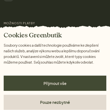
Pro média
MOŽNOSTI PLATBY
Magazín
Cookies Greenbutik
Soubory cookies a další technologie používáme ke zlepšení
našich služeb, analýze výkonu webu a lepšímu doporučování
produktů. V nastavení si můžete zvolit, které typy cookies
můžeme používat. Svůj souhlas můžete kdykoliv odvolat.
Přijmout vše
Pouze nezbytné