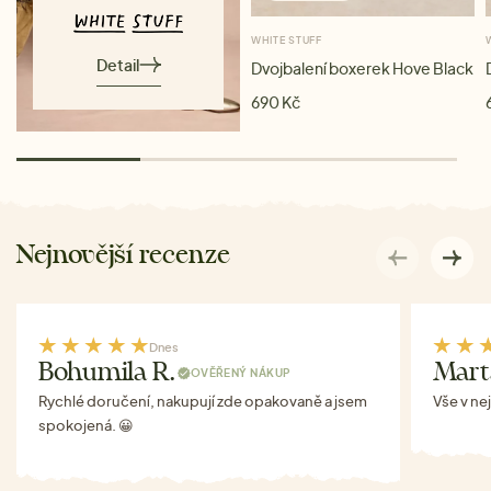
WHITE STUFF
Detail
Dvojbalení boxerek Hove Black
690 Kč
Nejnovější recenze
Dnes
Bohumila R.
Mart
OVĚŘENÝ NÁKUP
Rychlé doručení, nakupují zde opakovaně a jsem
Vše v ne
spokojená. 😀