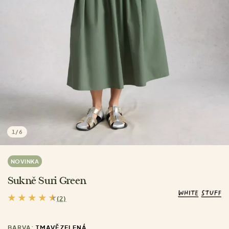
1
/
6
NOVINKA
Sukně Suri Green
(2)
BARVA:
TMAVĚ ZELENÁ