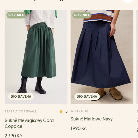
NOVINKA
NOVINKA
BIO BAVLNA
BIO BAVLNA
5
WHITE STUFF
SEASALT CORNWALL
Sukně Marlowe Navy
Sukně Mevagissey Cord
Coppice
1 990 Kč
2 390 Kč