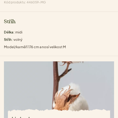
Kód produktu: 446059-MG
Střih
Délka:
midi
Střih:
volný
Model/ka měří 176 cm a nosí velikost M