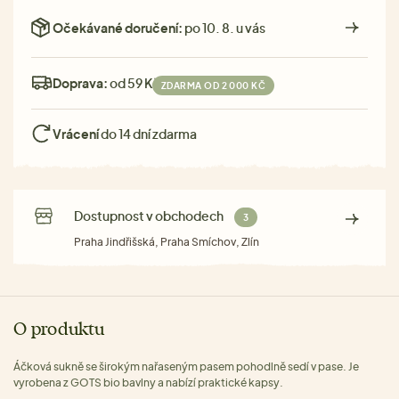
Očekávané doručení:
po 10. 8. u vás
Doprava:
od 59 Kč
ZDARMA OD 2 000 KČ
Vrácení
do 14 dní zdarma
Dostupnost v obchodech
3
Praha Jindřišská, Praha Smíchov, Zlín
O produktu
Áčková sukně se širokým nařaseným pasem pohodlně sedí v pase. Je
vyrobena z GOTS bio bavlny a nabízí praktické kapsy.