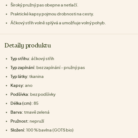
Široký pružný pas obepne a netlačí.
Praktické kapsy pojmou drobnosti na cesty.
Áčkový střih volně splývá a umožňuje volný pohyb.
Detaily produktu
Typ střihu:
áčkový střih
Typ zapínání:
bez zapínání - pružný pas
Typ látky:
tkanina
Kapsy:
ano
Podšívka:
bez podšívky
Délka (cm):
85
Barva:
tmavě zelená
Pružnost:
nepruží
Složení:
100 % bavlna (GOTS bio)