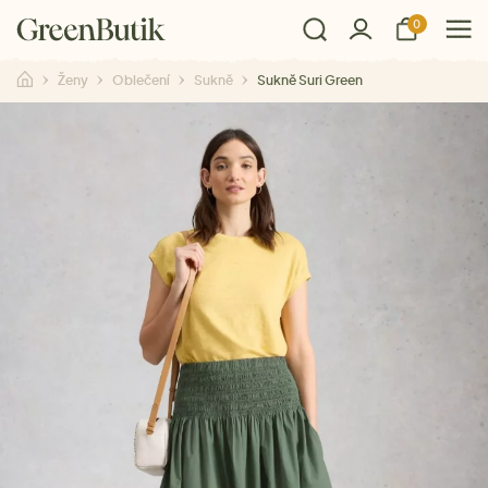
0
Ženy
Oblečení
Sukně
Sukně Suri Green