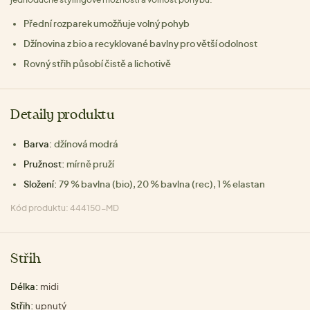
Přední rozparek umožňuje volný pohyb
Džínovina z bio a recyklované bavlny pro větší odolnost
Rovný střih působí čistě a lichotivě
Detaily produktu
Barva:
džínová modrá
Pružnost:
mírně pruží
Složení:
79 % bavlna (bio), 20 % bavlna (rec), 1 % elastan
Kód produktu: 444150-MD
Střih
Délka:
midi
Střih:
upnutý