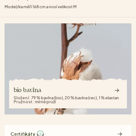
Model/ka měří 168 cm a nosí velikost M
bio bavlna
Složení:
79 % bavlna (bio), 20 % bavlna (rec), 1 % elastan
Pružnost:
mírně pruží
Certifikáty