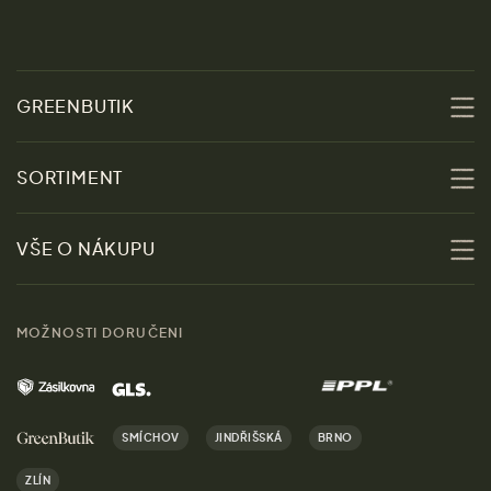
GREENBUTIK
O nás
SORTIMENT
Udržitelnost
Slevy
VŠE O NÁKUPU
Materiály
Ženy
Průvodce velikostmi
Obchody
MOŽNOSTI DORUČENI
Muži
Vrácení zboží zdarma
Kontakt
Domov
Doprava a platba
Kariéra
SMÍCHOV
JINDŘIŠSKÁ
BRNO
Dárky
Výhody nákupu u nás
ZLÍN
Značky