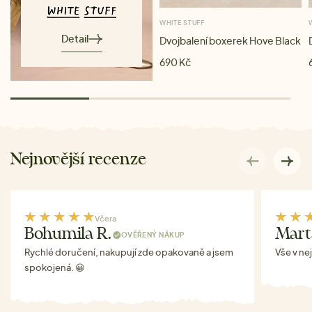
WHITE STUFF
Detail
Dvojbalení boxerek Hove Black
690 Kč
Nejnovější recenze
Včera
Bohumila R.
Mart
OVĚŘENÝ NÁKUP
Rychlé doručení, nakupují zde opakovaně a jsem
Vše v ne
spokojená. 😀