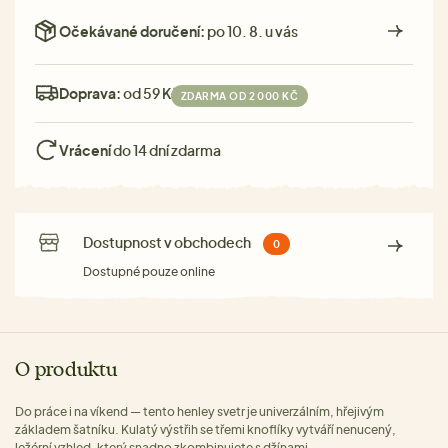
Očekávané doručení:
po 10. 8. u vás
Doprava:
od 59 Kč
ZDARMA OD 2 000 KČ
Vrácení
do 14 dní zdarma
Dostupnost v obchodech
0
Dostupné pouze online
O produktu
Do práce i na víkend — tento henley svetr je univerzálním, hřejivým
základem šatníku. Kulatý výstřih se třemi knoflíky vytváří nenucený,
ležérní vzhled, který snadno zkombinujete s džínami.