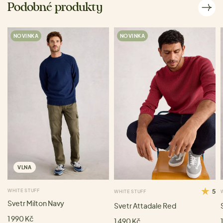
Podobné produkty
NOVINKA
NOVINKA
VLNA
WHITE STUFF
5
WHITE STUFF
Svetr Milton Navy
Svetr Attadale Red
1 990 Kč
1 490 Kč