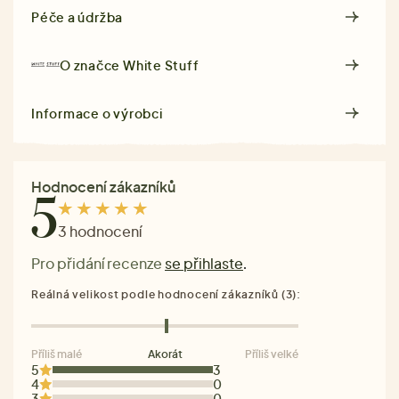
Péče a údržba
O značce
White Stuff
Informace o výrobci
Hodnocení zákazníků
5
3 hodnocení
Pro přidání recenze
se přihlaste
.
Reálná velikost podle hodnocení zákazníků (3):
Příliš malé
Akorát
Příliš velké
5
3
4
0
3
0