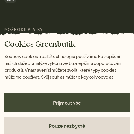
Značky
Pro média
MOŽNOSTI PLATBY
Magazín
Cookies Greenbutik
Soubory cookies a další technologie používáme ke zlepšení
našich služeb, analýze výkonu webu a lepšímu doporučování
produktů. V nastavení si můžete zvolit, které typy cookies
můžeme používat. Svůj souhlas můžete kdykoliv odvolat.
Přijmout vše
Pouze nezbytné