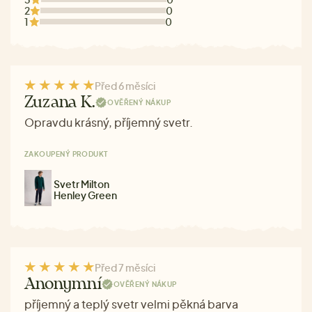
2
0
1
0
Před 6 měsíci
Zuzana K.
OVĚŘENÝ NÁKUP
Opravdu krásný, příjemný svetr.
ZAKOUPENÝ PRODUKT
Svetr Milton
Henley Green
Před 7 měsíci
Anonymní
OVĚŘENÝ NÁKUP
příjemný a teplý svetr velmi pěkná barva