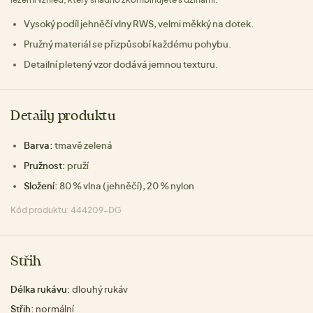
Vysoký podíl jehněčí vlny RWS, velmi měkký na dotek.
Pružný materiál se přizpůsobí každému pohybu.
Detailní pletený vzor dodává jemnou texturu.
Detaily produktu
Barva:
tmavě zelená
Pružnost:
pruží
Složení:
80 % vlna (jehněčí), 20 % nylon
Kód produktu: 444209-DG
Střih
Délka rukávu:
dlouhý rukáv
Střih:
normální