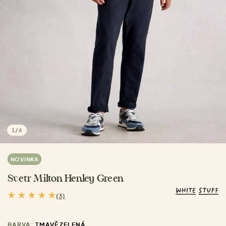
1
/
6
NOVINKA
Svetr Milton Henley Green
(3)
BARVA:
TMAVĚ ZELENÁ