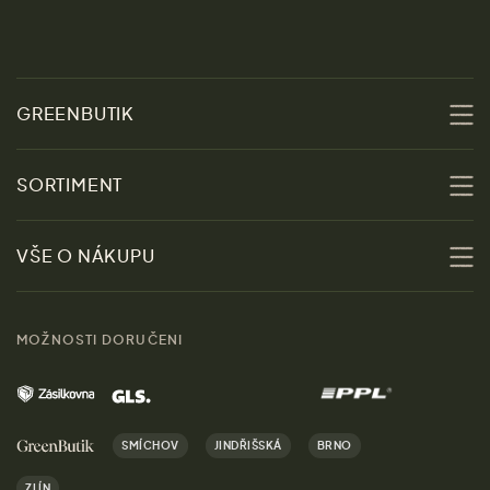
GREENBUTIK
O nás
SORTIMENT
Udržitelnost
Slevy
VŠE O NÁKUPU
Materiály
Ženy
Průvodce velikostmi
Obchody
MOŽNOSTI DORUČENI
Muži
Vrácení zboží zdarma
Kontakt
Domov
Doprava a platba
Kariéra
SMÍCHOV
JINDŘIŠSKÁ
BRNO
Dárky
Výhody nákupu u nás
ZLÍN