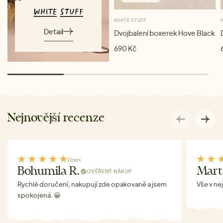
WHITE STUFF
Detail
Dvojbalení boxerek Hove Black
690 Kč
Nejnovější recenze
Dnes
Bohumila R.
Mart
OVĚŘENÝ NÁKUP
Rychlé doručení, nakupují zde opakovaně a jsem
Vše v ne
spokojená. 😀