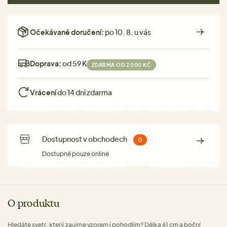
Očekávané doručení:
po 10. 8. u vás
Doprava:
od 59 Kč
ZDARMA OD 2 000 KČ
Vrácení
do 14 dní zdarma
Dostupnost v obchodech
0
Dostupné pouze online
O produktu
Hledáte svetr, který zaujme vzorem i pohodlím? Délka 61 cm a boční