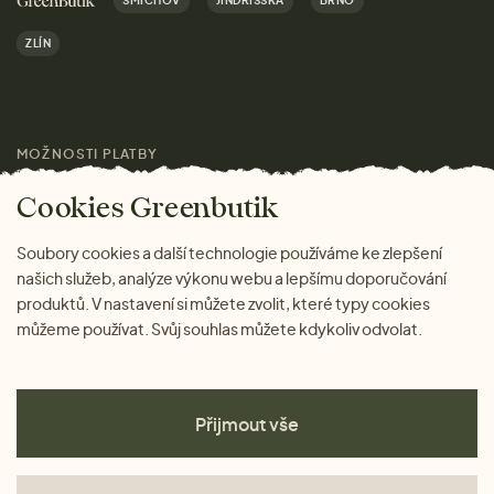
SMÍCHOV
JINDŘIŠSKÁ
BRNO
Dárky
Výhody nákupu u nás
ZLÍN
Značky
Pro média
MOŽNOSTI PLATBY
Magazín
Cookies Greenbutik
Soubory cookies a další technologie používáme ke zlepšení
našich služeb, analýze výkonu webu a lepšímu doporučování
produktů. V nastavení si můžete zvolit, které typy cookies
můžeme používat. Svůj souhlas můžete kdykoliv odvolat.
Přijmout vše