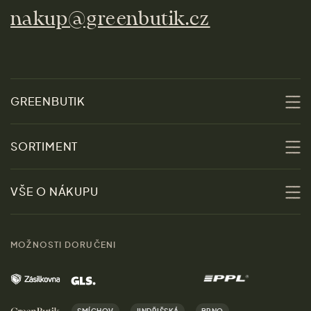
nakup@greenbutik.cz
GREENBUTIK
O nás
SORTIMENT
Udržitelnost
Slevy
VŠE O NÁKUPU
Materiály
Ženy
Průvodce velikostmi
Obchody
MOŽNOSTI DORUČENI
Muži
Vrácení zboží zdarma
Kontakt
Domov
Doprava a platba
Kariéra