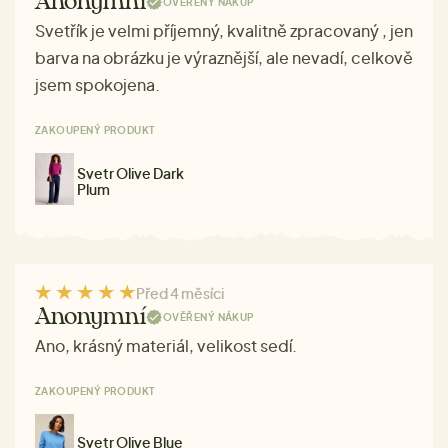
Anonymní
OVĚŘENÝ NÁKUP
Svetřík je velmi příjemný, kvalitně zpracovaný , jen
barva na obrázku je výraznější, ale nevadí, celkově
jsem spokojena.
ZAKOUPENÝ PRODUKT
Svetr Olive Dark
Plum
Před 4 měsíci
Anonymní
OVĚŘENÝ NÁKUP
Ano, krásný materiál, velikost sedí.
ZAKOUPENÝ PRODUKT
Svetr Olive Blue