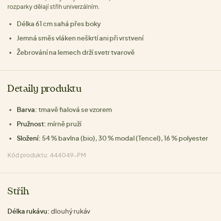
rozparky dělají střih univerzálním.
Délka 61 cm sahá přes boky
Jemná směs vláken neškrtí ani při vrstvení
Žebrování na lemech drží svetr tvarově
Detaily produktu
Barva:
tmavě fialová se vzorem
Pružnost:
mírně pruží
Složení:
54 % bavlna (bio), 30 % modal (Tencel), 16 % polyester
Kód produktu: 444049-PM
Střih
Délka rukávu:
dlouhý rukáv