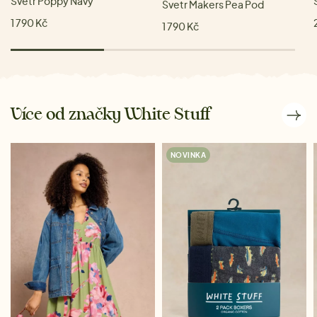
Svetr Poppy Navy
Svetr Makers Pea Pod
1 790 Kč
1 790 Kč
Více od značky White Stuff
NOVINKA