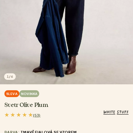
1
/
6
SLEVA
NOVINKA
Svetr Olive Plum
(53)
BARVA:
TMAVĚ FIALOVÁ SE VZOREM