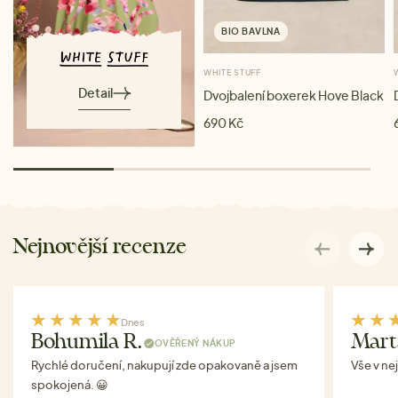
BIO BAVLNA
WHITE STUFF
Detail
Dvojbalení boxerek Hove Black
690 Kč
Nejnovější recenze
Dnes
Bohumila R.
Mart
OVĚŘENÝ NÁKUP
Rychlé doručení, nakupují zde opakovaně a jsem
Vše v ne
spokojená. 😀