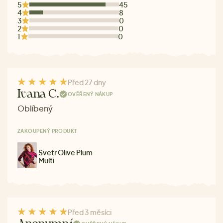
5
45
4
8
3
0
2
0
1
0
Před 27 dny
Ivana C.
OVĚŘENÝ NÁKUP
Oblíbený
ZAKOUPENÝ PRODUKT
Svetr Olive Plum
Multi
Před 3 měsíci