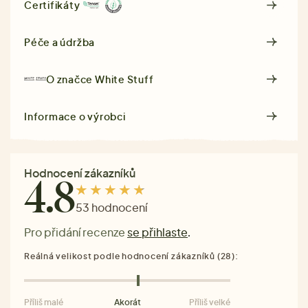
Certifikáty
Péče a údržba
O značce
White Stuff
Informace o výrobci
Hodnocení zákazníků
4.8
53 hodnocení
Pro přidání recenze
se přihlaste
.
Reálná velikost podle hodnocení zákazníků (28):
Příliš malé
Akorát
Příliš velké