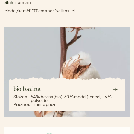
Střih:
normální
Model/ka měří 177 cm a nosí velikost M
bio bavlna
Složení:
54 % bavlna (bio), 30 % modal (Tencel), 16 %
polyester
Pružnost:
mírně pruží