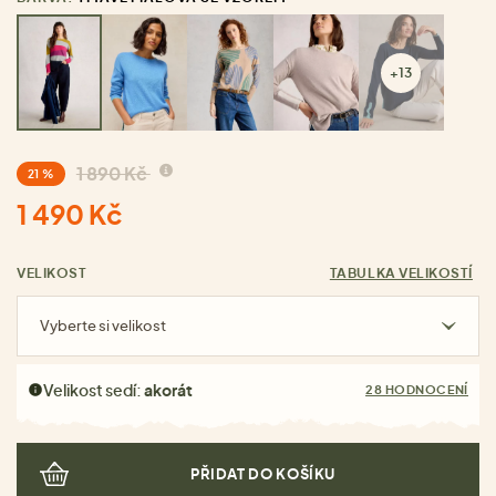
+13
1 890 Kč
21 %
1 490 Kč
VELIKOST
TABULKA VELIKOSTÍ
Vyberte si velikost
Velikost sedí:
akorát
28 HODNOCENÍ
PŘIDAT DO KOŠÍKU