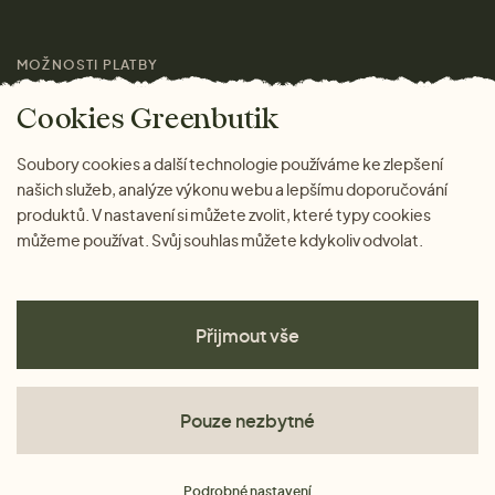
Pro média
MOŽNOSTI PLATBY
Magazín
Cookies Greenbutik
Soubory cookies a další technologie používáme ke zlepšení
našich služeb, analýze výkonu webu a lepšímu doporučování
produktů. V nastavení si můžete zvolit, které typy cookies
můžeme používat. Svůj souhlas můžete kdykoliv odvolat.
Přijmout vše
Pouze nezbytné
Obchodní podmínky
Podrobné nastavení