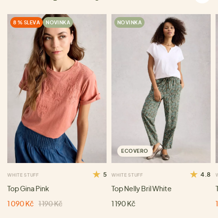
8 % SLEVA
NOVINKA
NOVINKA
ECOVERO
5
4.8
WHITE STUFF
WHITE STUFF
Top Gina Pink
Top Nelly Bril White
1 090 Kč
1 190 Kč
1 190 Kč