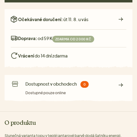
Očekávané doručení:
út 11. 8. u vás
Doprava:
od 59 Kč
ZDARMA OD 2 000 KČ
Vrácení
do 14 dní zdarma
Dostupnost v obchodech
0
Dostupné pouze online
O produktu
Slunečná varianta topu v teplé jantarové barvě dodá šatníku energii.