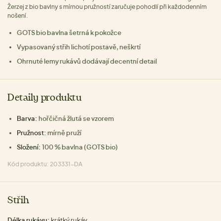
Žerzej z bio bavlny s mírnou pružností zaručuje pohodlí při každodenním
nošení.
GOTS bio bavlna šetrná k pokožce
Vypasovaný střih lichotí postavě, neškrtí
Ohrnuté lemy rukávů dodávají decentní detail
Detaily produktu
Barva:
hořčičná žlutá se vzorem
Pružnost:
mírně pruží
Složení:
100 % bavlna (GOTS bio)
Kód produktu: 203331-DA
Střih
Délka rukávu:
krátký rukáv