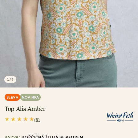
1
/
6
SLEVA
NOVINKA
Top Alia Amber
(5)
BARVA:
HOŘČIČNÁ ŽLUTÁ SE VZOREM