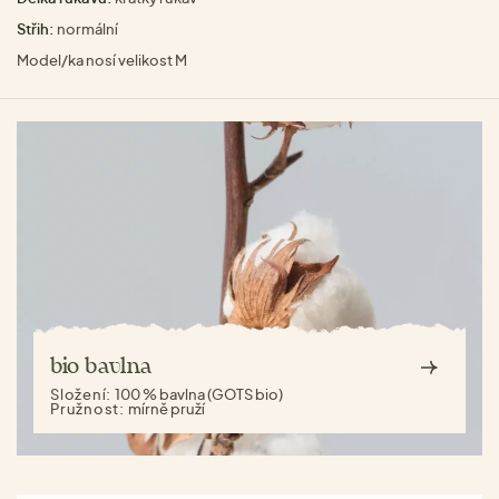
Střih:
normální
Model/ka nosí velikost M
bio bavlna
Složení:
100 % bavlna (GOTS bio)
Pružnost:
mírně pruží