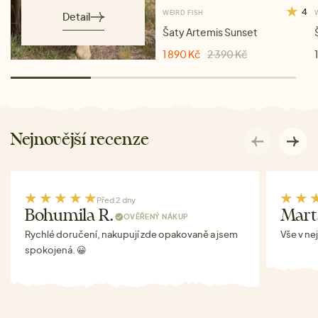
4
WEIRD FISH
Detail
Šaty Artemis Sunset
1 890 Kč
2 390 Kč
Nejnovější recenze
Před 2 dny
Bohumila R.
Mart
OVĚŘENÝ NÁKUP
Rychlé doručení, nakupují zde opakovaně a jsem
Vše v ne
spokojená. 😀