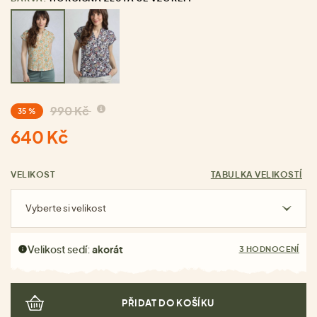
990 Kč
35 %
640 Kč
VELIKOST
TABULKA VELIKOSTÍ
Vyberte si velikost
Velikost sedí:
akorát
3 HODNOCENÍ
PŘIDAT DO KOŠÍKU