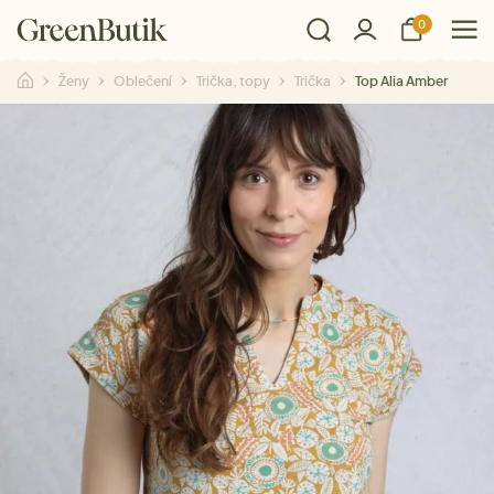
0
Ženy
Oblečení
Trička, topy
Trička
Top Alia Amber