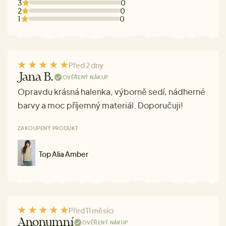
3
0
2
0
1
0
Před 2 dny
Jana B.
OVĚŘENÝ NÁKUP
Opravdu krásná halenka, výborně sedí, nádherné
barvy a moc příjemný materiál. Doporučuji!
ZAKOUPENÝ PRODUKT
Top Alia Amber
Před 11 měsíci
Anonymní
OVĚŘENÝ NÁKUP