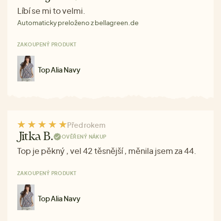
Líbí se mi to velmi.
Automaticky preloženo z bellagreen.de
ZAKOUPENÝ PRODUKT
Top Alia Navy
Před rokem
Jitka B.
OVĚŘENÝ NÁKUP
Top je pěkný , vel 42 těsnější , měnila jsem za 44.
ZAKOUPENÝ PRODUKT
Top Alia Navy