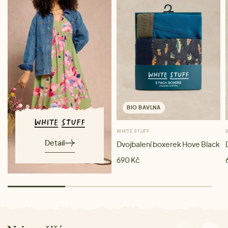
BIO BAVLNA
WHITE STUFF
Detail
Dvojbalení boxerek Hove Black
690 Kč