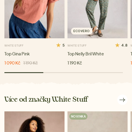
ECOVERO
5
4.8
WHITE STUFF
WHITE STUFF
Top Gina Pink
Top Nelly Bril White
1 090 Kč
1 190 Kč
1 190 Kč
Více od značky White Stuff
NOVINKA