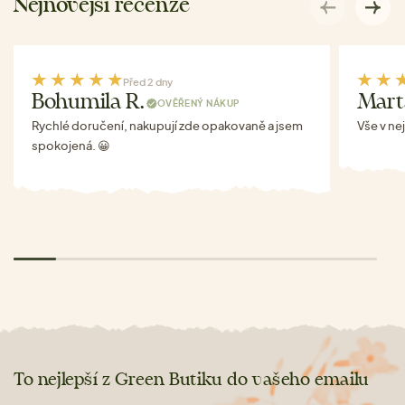
Nejnovější recenze
Před 2 dny
Bohumila R.
Mart
OVĚŘENÝ NÁKUP
Rychlé doručení, nakupují zde opakovaně a jsem
Vše v ne
spokojená. 😀
To nejlepší z Green Butiku do vašeho emailu