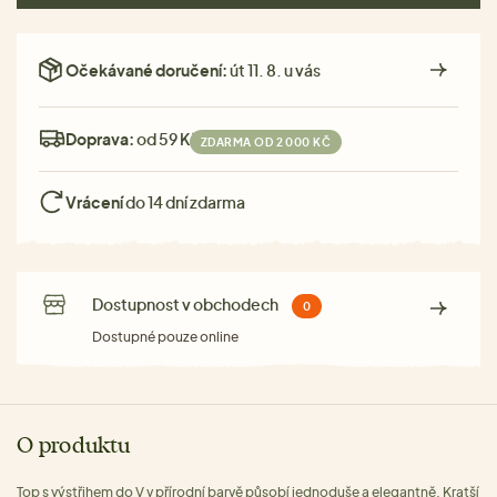
Očekávané doručení:
út 11. 8. u vás
Doprava:
od 59 Kč
ZDARMA OD 2 000 KČ
Vrácení
do 14 dní zdarma
Dostupnost v obchodech
0
Dostupné pouze online
O produktu
Top s výstřihem do V v přírodní barvě působí jednoduše a elegantně. Kratší