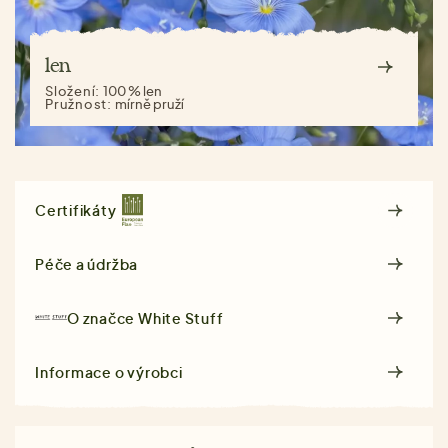
len
Složení:
100 % len
Pružnost:
mírně pruží
Certifikáty
Péče a údržba
O značce
White Stuff
Informace o výrobci