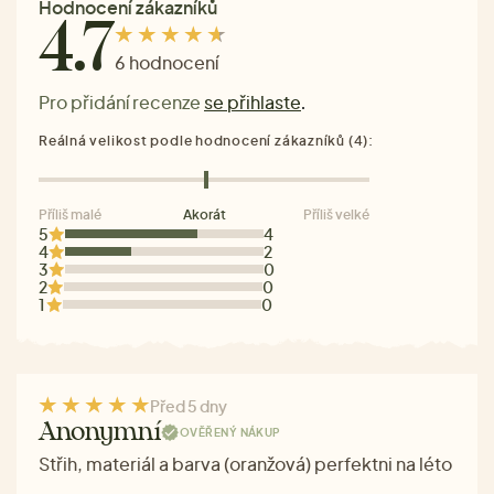
Hodnocení zákazníků
4.7
6 hodnocení
Pro přidání recenze
se přihlaste
.
Reálná velikost podle hodnocení zákazníků (4):
Příliš malé
Akorát
Příliš velké
5
4
4
2
3
0
2
0
1
0
Před 5 dny
Anonymní
OVĚŘENÝ NÁKUP
Střih, materiál a barva (oranžová) perfektni na léto