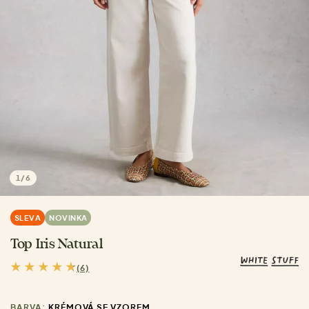
1
/
6
SLEVA
NOVINKA
Top Iris Natural
(6)
BARVA:
KRÉMOVÁ SE VZOREM