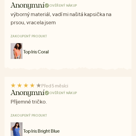
Anonymní
OVĚŘENÝ NÁKUP
výborný materiál, vadí mi našitá kapsička na
prsou, vracela jsem
ZAKOUPENÝ PRODUKT
Top Iris Coral
Před 5 měsíci
Anonymní
OVĚŘENÝ NÁKUP
Příjemné tričko.
ZAKOUPENÝ PRODUKT
Top Iris Bright Blue