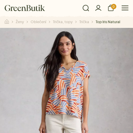
0
Ženy
Oblečení
Trička, topy
Trička
Top Iris Natural