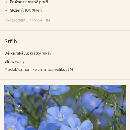
Pružnost:
mírně pruží
Složení:
100 % len
Kód produktu: 445354-NM
Střih
Délka rukávu:
krátký rukáv
Střih:
volný
Model/ka měří 175 cm a nosí velikost M