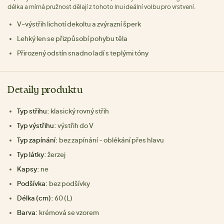
délka a mírná pružnost dělají z tohoto lnu ideální volbu pro vrstvení.
V‑výstřih lichotí dekoltu a zvýrazní šperk
Lehký len se přizpůsobí pohybu těla
Přirozený odstín snadno ladí s teplými tóny
Detaily produktu
Typ střihu:
klasický rovný střih
Typ výstřihu:
výstřih do V
Typ zapínání:
bez zapínání - oblékání přes hlavu
Typ látky:
žerzej
Kapsy:
ne
Podšívka:
bez podšívky
Délka (cm):
60 (L)
Barva:
krémová se vzorem