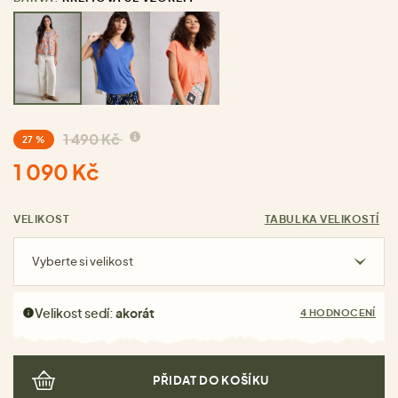
1 490 Kč
27 %
1 090 Kč
VELIKOST
TABULKA VELIKOSTÍ
Vyberte si velikost
Velikost sedí:
akorát
4 HODNOCENÍ
PŘIDAT DO KOŠÍKU