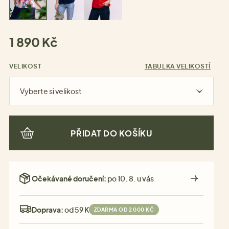
1 890 Kč
VELIKOST
TABULKA VELIKOSTÍ
Vyberte si velikost
PŘIDAT DO KOŠÍKU
Očekávané doručení:
po 10. 8. u vás
Doprava:
od 59 Kč
ZDARMA OD 2 000 KČ