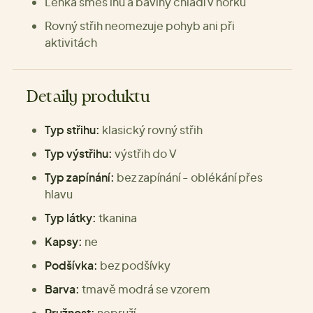
Lehká směs lnu a bavlny chladí v horku
Rovný střih neomezuje pohyb ani při
aktivitách
Detaily produktu
Typ střihu:
klasický rovný střih
Typ výstřihu:
výstřih do V
Typ zapínání:
bez zapínání - oblékání přes
hlavu
Typ látky:
tkanina
Kapsy:
ne
Podšívka:
bez podšívky
Barva:
tmavě modrá se vzorem
Pružnost:
nepruží