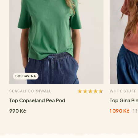
BIO BAVLNA
SEASALT CORNWALL
WHITE STUFF
Top Copseland Pea Pod
Top Gina Pi
990 Kč
1 090 Kč
1 