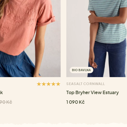
BIO BAVLNA
SEASALT CORNWALL
nk
Top Bryher View Estuary
190 Kč
1 090 Kč