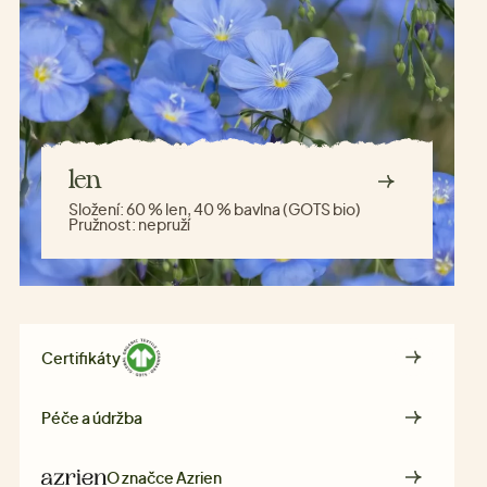
len
Složení:
60 % len, 40 % bavlna (GOTS bio)
Pružnost:
nepruží
Certifikáty
Péče a údržba
O značce
Azrien