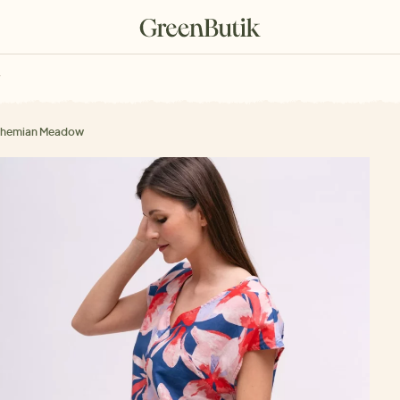
rkové poukazy
Bohemian Meadow