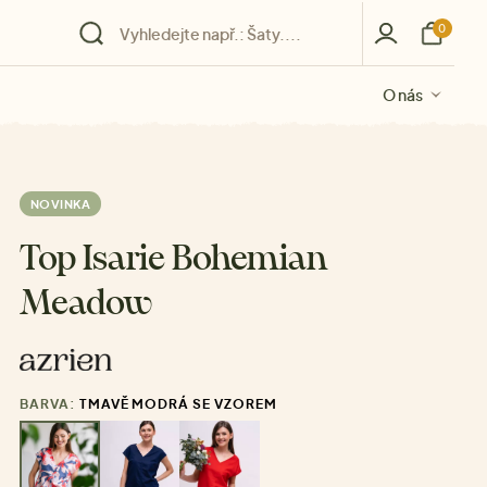
0
O nás
O nás
O nás
O nás
O nás
NOVINKA
Top Isarie Bohemian
Meadow
BARVA:
TMAVĚ MODRÁ SE VZOREM