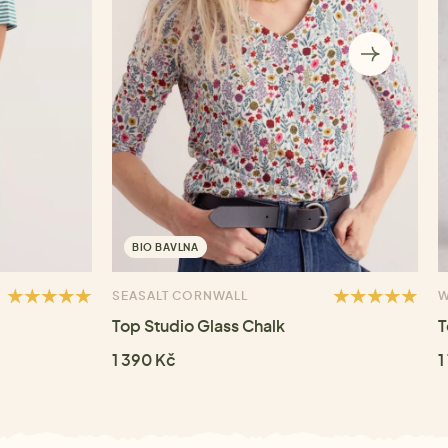
BIO BAVLNA
SEASALT CORNWALL
W
Top Studio Glass Chalk
T
1 390 Kč
1