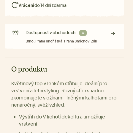
Vrácení
do 14 dní zdarma
Dostupnost v obchodech
4
Brno, Praha Jindřišská, Praha Smíchov, Zlín
O produktu
Květinový top v lehkém střihu je ideální pro
vrstvení a letní styling. Rovný střih snadno
zkombinujete s džínami i lněnými kalhotami pro
nenáročný, svěží vzhled.
Výstřih do V lichotí dekoltu a umožňuje
vrstvení