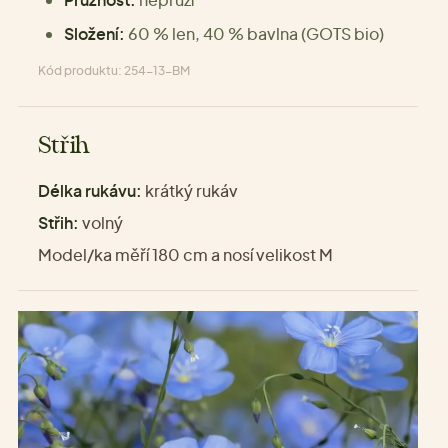
Složení:
60 % len, 40 % bavlna (GOTS bio)
Kód produktu: 254-13-BM
Střih
Délka rukávu:
krátký rukáv
Střih:
volný
Model/ka měří 180 cm a nosí velikost M