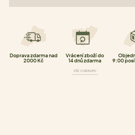
Doprava zdarma nad
Vrácení zboží do
Objedn
2000 Kč
14 dnů zdarma
9:00 posí
VŠE O NÁKUPU