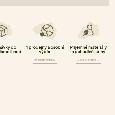
ávky do
4 prodejny a osobní
Příjemné materiály
láme ihned
výběr
a pohodlné střihy
NAŠE PRODEJNY
NAŠE MATERIÁLY